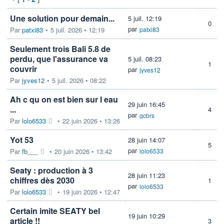
Une solution pour demain...
5 juil. 12:19
0
par
Par
patxi83
•
5 juil. 2026 • 12:19
patxi83
Seulement trois Bali 5.8 de
perdu, que l'assurance va
5 juil. 08:23
1
couvrir
par
jyves12
Par
jyves12
•
5 juil. 2026 • 08:22
Ah c qu on est bien sur l eau
29 juin 16:45
...
4
par
gcbrs
Par
lolo6533
•
22 juin 2026 • 13:26
Yot 53
28 juin 14:07
5
par
Par
fb___
•
20 juin 2026 • 13:42
lolo6533
Seaty : production à 3
28 juin 11:23
chiffres dès 2030
1
par
lolo6533
Par
lolo6533
•
19 juin 2026 • 12:47
Certain imite SEATY bel
19 juin 10:29
article !!
3