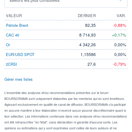
VALEUR
DERNIER
VAR.
82,35
-0,88%
Pétrole Brent
8 714,93
+0,17%
CAC 40
4 342,26
0,00%
Or
1,15586
0,00%
EUR/USD SPOT
27,6
-0,79%
2CRSI
Gérer mes listes
L'ensemble des analyses et/ou recommandations présentes sur le forum
BOURSORAMA sont uniquement élaborées par les membres qui en sont émetteurs.
Agissant exclusivement en qualité de canal de diffusion, BOURSORAMA n'a participé
en aucune manière à leur élaboration ni exercé aucun pouvoir discrétionnaire quant à
leur sélection. Les informations contenues dans ces analyses et/ou recommandations
ont été retranscrites "en l'état", sans déclaration ni garantie d'aucune sorte. Les
opinions ou estimations qui y sont exprimées sont celles de leurs auteurs et ne