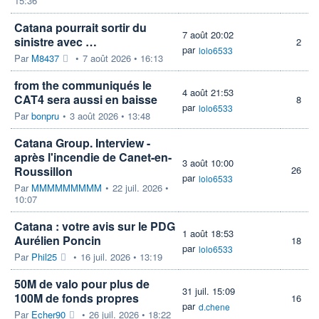
15:36
Catana pourrait sortir du
7 août 20:02
sinistre avec …
2
par
lolo6533
Par
M8437
•
7 août 2026 • 16:13
from the communiqués le
4 août 21:53
CAT4 sera aussi en baisse
8
par
lolo6533
Par
bonpru
•
3 août 2026 • 13:48
Catana Group. Interview -
après l'incendie de Canet-en-
3 août 10:00
Roussillon
26
par
lolo6533
Par
MMMMMMMMM
•
22 juil. 2026 •
10:07
Catana : votre avis sur le PDG
1 août 18:53
Aurélien Poncin
18
par
lolo6533
Par
Phil25
•
16 juil. 2026 • 13:19
50M de valo pour plus de
31 juil. 15:09
100M de fonds propres
16
par
d.chene
Par
Echer90
•
26 juil. 2026 • 18:22