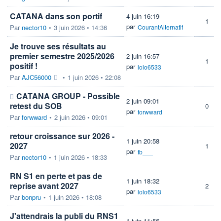
CATANA dans son portif
4 juin 16:19
1
par
Par
nector10
•
3 juin 2026 • 14:36
CourantAlternatif
Je trouve ses résultats au
premier semestre 2025/2026
2 juin 16:57
1
positif !
par
lolo6533
Par
AJC56000
•
1 juin 2026 • 22:08
CATANA GROUP - Possible
2 juin 09:01
retest du SOB
0
par
forwward
Par
forwward
•
2 juin 2026 • 09:01
retour croissance sur 2026 -
1 juin 20:58
2027
1
par
fb___
Par
nector10
•
1 juin 2026 • 18:33
RN S1 en perte et pas de
1 juin 18:32
reprise avant 2027
2
par
lolo6533
Par
bonpru
•
1 juin 2026 • 18:08
J'attendrais la publi du RNS1
1 juin 11:56