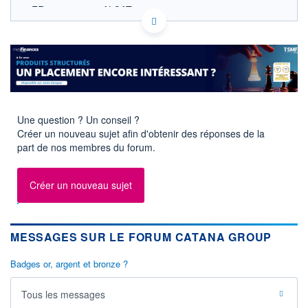
FR0010193052 ALCAT
ACTIONNAIRES
EURONEXT PARIS DONNÉES TEMPS RÉEL
Politique d'exécution
Cotation sur les autres places
1,86
1,84
Une question ? Un conseil ?
1,82
Créer un nouveau sujet afin d'obtenir des réponses de la
part de nos membres du forum.
1,80
11h51
14h42
17h33
Créer un nouveau sujet
SECTEUR
Produits de loisirs
OUVERTURE
CLÔTURE VEILLE
1,830
1,830
MESSAGES SUR LE FORUM CATANA GROUP
+ HAUT
+ BAS
1,850
1,804
Badges or, argent et bronze ?
VOLUME
CAPITAL ÉCHANGÉ
Tous les messages
30 207
0,10%