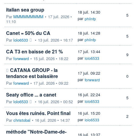
italian sea group
18 juil. 14:30
5
Par
MMMMMMMMM
•
17 juil. 2026 •
par
philnfp
11:10
Canet = 50% du CA
18 juil. 14:28
5
par
Par
lolo6533
•
13 juil. 2026 • 16:17
philnfp
CA T3 en baisse de 21 %
17 juil. 13:44
9
par
Par
forwward
•
15 juil. 2026 • 18:22
lolo6533
CATANA GROUP - la
17 juil. 09:22
tendance est baissière
0
par
forwward
Par
forwward
•
17 juil. 2026 • 09:22
Seaty office ... a canet
16 juil. 22:24
5
par
Par
lolo6533
•
16 juil. 2026 • 00:52
lolo6533
Vous êtes ruinés. Point final
16 juil. 15:20
2
par
Par
christobal
•
16 juil. 2026 • 14:37
lolo6533
méthode "Notre-Dame-de-
16 juil. 13:37