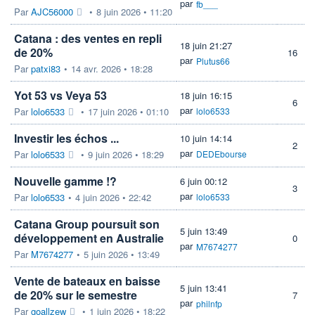
par
fb___
Par
AJC56000
•
8 juin 2026 • 11:20
Catana : des ventes en repli
18 juin 21:27
de 20%
16
par
Plutus66
Par
patxi83
•
14 avr. 2026 • 18:28
Yot 53 vs Veya 53
18 juin 16:15
6
par
Par
lolo6533
•
17 juin 2026 • 01:10
lolo6533
Investir les échos ...
10 juin 14:14
2
par
Par
lolo6533
•
9 juin 2026 • 18:29
DEDEbourse
Nouvelle gamme !?
6 juin 00:12
3
par
Par
lolo6533
•
4 juin 2026 • 22:42
lolo6533
Catana Group poursuit son
5 juin 13:49
développement en Australie
0
par
M7674277
Par
M7674277
•
5 juin 2026 • 13:49
Vente de bateaux en baisse
5 juin 13:41
de 20% sur le semestre
7
par
philnfp
Par
goallzew
•
1 juin 2026 • 18:22