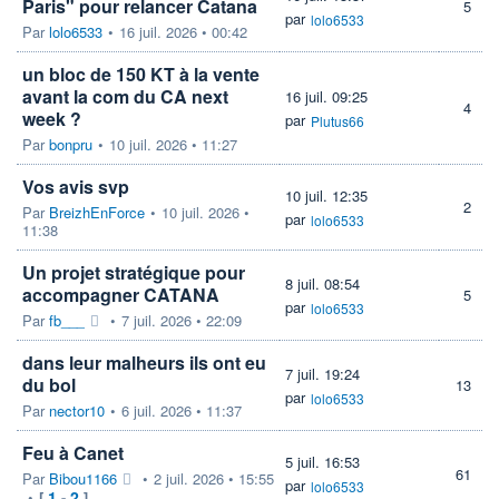
Paris" pour relancer Catana
5
par
lolo6533
Par
lolo6533
•
16 juil. 2026 • 00:42
un bloc de 150 KT à la vente
avant la com du CA next
16 juil. 09:25
4
week ?
par
Plutus66
Par
bonpru
•
10 juil. 2026 • 11:27
Vos avis svp
10 juil. 12:35
2
Par
BreizhEnForce
•
10 juil. 2026 •
par
lolo6533
11:38
Un projet stratégique pour
8 juil. 08:54
accompagner CATANA
5
par
lolo6533
Par
fb___
•
7 juil. 2026 • 22:09
dans leur malheurs ils ont eu
7 juil. 19:24
du bol
13
par
lolo6533
Par
nector10
•
6 juil. 2026 • 11:37
Feu à Canet
5 juil. 16:53
61
Par
Bibou1166
•
2 juil. 2026 • 15:55
par
lolo6533
1
2
•
[
-
]