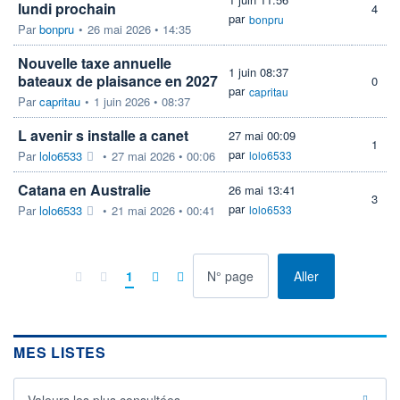
lundi prochain
4
par
bonpru
Par
bonpru
•
26 mai 2026 • 14:35
Nouvelle taxe annuelle
1 juin 08:37
bateaux de plaisance en 2027
0
par
capritau
Par
capritau
•
1 juin 2026 • 08:37
L avenir s installe a canet
27 mai 00:09
1
par
Par
lolo6533
•
27 mai 2026 • 00:06
lolo6533
Catana en Australie
26 mai 13:41
3
par
Par
lolo6533
•
21 mai 2026 • 00:41
lolo6533
à la page
1
Aller
MES LISTES
Valeurs les plus consultées