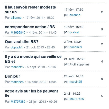
il faut savoir rester modeste
17 févr. 17:59
sur un
2
par
aillonne
Par
aillonne
•
17 févr. 2014 • 15:20
corespondance action / BS
10 févr. 15:12
9
par
Par
M3695840
•
4 févr. 2014 • 11:40
gcalvat
Que veut dire BS?
3 févr. 12:34
2
par
Par
pbpbpb1
•
21 oct. 2013 • 23:45
nanomini
Il y a du monde qui surveille ce
21 sept. 15:58
BS et
4
par
Profil supprimé
Par
marvin25
•
5 sept. 2013 • 19:16
Bonjour
23 août 14:43
6
par
Par
marvin25
•
14 août 2013 • 15:35
marvin25
votre avis sur les bs peuvent
2 juil. 14:25
ils
5
par
M6017135
Par
M3797389
•
28 juin 2013 • 09:26