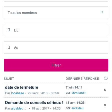
PROCHAIN
DIVIDENDE
Tous les membres
-
ÉLIGIBILITÉ
Non éligible
Boursobank
+ ALERTE
+ PORTEFEUILLE
+ LISTE
Filtrer
SUJET
DERNIÈRE RÉPONSE
date de fermeture
7 juin 14:11
6
par
Par
locabase
•
22 sept. 2013 • 08:56
M2533812
Demande de conseils sérieux !
18 avr. 14:36
0
par
Par
arcaldeu
•
18 avr. 2017 • 14:36
arcaldeu