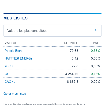
MES LISTES
Valeurs les plus consultées
VALEUR
DERNIER
VAR.
79,68
+0,33%
Pétrole Brent
0,42
0,00%
HAFFNER ENERGY
27,6
0,00%
2CRSI
4 254,76
+0,18%
Or
8 669,3
0,00%
CAC 40
Gérer mes listes
L'ensemble des analyses et/ou recommandations présentes sur le forum