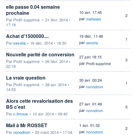
elle passe 0.04 semaine
prochaine
10 avr. 17:45
2
par
mafiases
Par
Profil supprimé
•
21 févr. 2014 •
17:18
Achat d'1500000....
19 déc. 11:46
1
par
Par
sevolia
•
16 déc. 2014 • 16:30
sevolia
Nouvelle parité de conversion
27 juin 18:15
3
Par
Profil supprimé
•
26 févr. 2014 •
par
Profil supprimé
22:16
La vraie question
30 avr. 00:24
1
Par
Profil supprimé
•
28 avr. 2014 •
par
nonodrom
14:53
Alors cette revalorisation des
27 avr. 01:49
BS c'est
5
par
nonodrom
Par
c.limous
•
10 avr. 2014 • 09:40
Mail à Mr ROSSET
1 avr. 01:32
2
par
Par
nonodrom
•
29 mars 2014 • 17:04
nonodrom