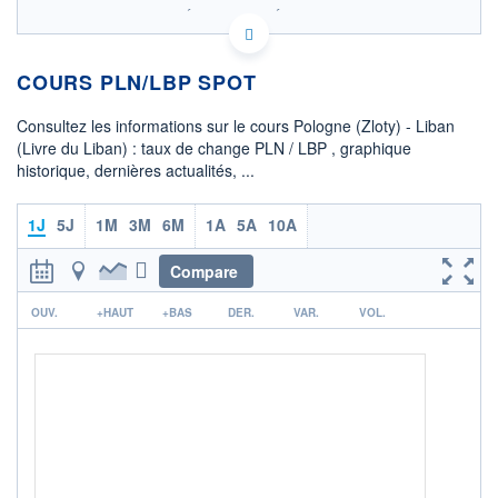
SIX - FOREX 2 DONNÉES TEMPS RÉEL
Politique d'exécution
COURS PLN/LBP SPOT
24 100
24 050
Consultez les informations sur le cours Pologne (Zloty) - Liban
(Livre du Liban) : taux de change PLN / LBP , graphique
24 000
historique, dernières actualités, ...
23 950
02h32
04h29
1J
5J
1M
3M
6M
1A
5A
10A
OUVERTURE
CLÔTURE VEILLE
24 010,1318
24 080,0289
Compare
r
+ HAUT
+ BAS
OUV.
+HAUT
+BAS
DER.
VAR.
VOL.
24 012,6977
23 982,3994
+ PORTEFEUILLE
+ LISTE