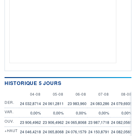
HISTORIQUE 5 JOURS
4 AUGUST
5 AUGUST
6 AUGUST
7 AUGUST
8 AUGU
04-08
05-08
06-08
07-08
08-08
DER.
24 032,8714
24 061,2811
23 983,960
24 083,286
24 079,6935
2
VAR.
0,00%
0,00%
0,00%
0,00%
0,00%
OUV.
23 906,4962
23 906,4962
24 065,8068
23 987,1718
24 082,0565
2
+HAUT
24 046,4218
24 065,8068
24 076,1579
24 150,8791
24 082,0565
2