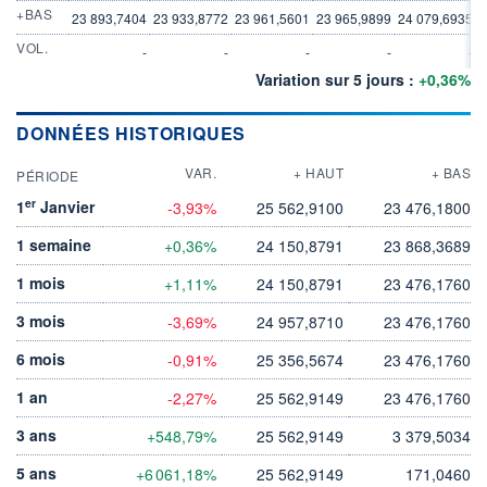
+BAS
23 893,7404
23 933,8772
23 961,5601
23 965,9899
24 079,6935
2
VOL.
-
-
-
-
-
Variation sur 5 jours :
+0,36%
DONNÉES HISTORIQUES
VAR.
+ HAUT
+ BAS
PÉRIODE
er
1
Janvier
-3,93%
25 562,9100
23 476,1800
1 semaine
+0,36%
24 150,8791
23 868,3689
1 mois
+1,11%
24 150,8791
23 476,1760
3 mois
-3,69%
24 957,8710
23 476,1760
6 mois
-0,91%
25 356,5674
23 476,1760
1 an
-2,27%
25 562,9149
23 476,1760
3 ans
+548,79%
25 562,9149
3 379,5034
5 ans
+6 061,18%
25 562,9149
171,0460