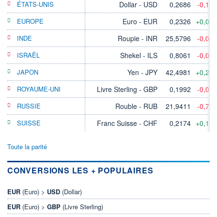
ÉTATS-UNIS
Dollar - USD
0,2686
-0,11
EUROPE
Euro - EUR
0,2326
+0,03
INDE
Roupie - INR
25,5796
-0,03
ISRAËL
Shekel - ILS
0,8061
-0,06
JAPON
Yen - JPY
42,4981
+0,21
ROYAUME-UNI
Livre Sterling - GBP
0,1992
-0,07
RUSSIE
Rouble - RUB
21,9411
-0,71
SUISSE
Franc Suisse - CHF
0,2174
+0,11
Toute la parité
CONVERSIONS LES + POPULAIRES
EUR
(Euro) >
USD
(Dollar)
EUR
(Euro) >
GBP
(Livre Sterling)