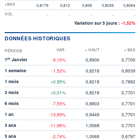
+BAS
0,8179
0,812
0,808
0,8039
0,8064
VOL.
-
-
-
-
-
Variation sur 5 jours :
-1,52%
DONNÉES HISTORIQUES
VAR.
+ HAUT
+ BAS
PÉRIODE
er
1
Janvier
-9,10%
0,8900
0,7700
1 semaine
-1,52%
0,8218
0,8039
1 mois
+0,95%
0,8218
0,7882
3 mois
+0,01%
0,8218
0,7701
6 mois
-7,55%
0,8803
0,7701
1 an
-13,89%
0,9449
0,7701
3 ans
-11,98%
1,0068
0,7701
5 ans
-2,74%
1,0068
0,6797