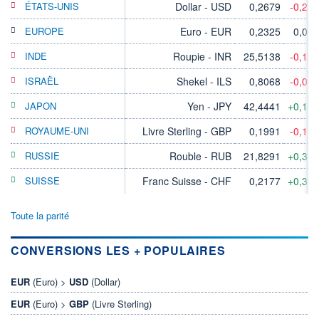
ÉTATS-UNIS
Dollar - USD
0,2679
-0,27
EUROPE
Euro - EUR
0,2325
0,00
INDE
Roupie - INR
25,5138
-0,12
ISRAËL
Shekel - ILS
0,8068
-0,06
JAPON
Yen - JPY
42,4441
+0,19
ROYAUME-UNI
Livre Sterling - GBP
0,1991
-0,19
RUSSIE
Rouble - RUB
21,8291
+0,36
SUISSE
Franc Suisse - CHF
0,2177
+0,37
Toute la parité
CONVERSIONS LES + POPULAIRES
EUR
(Euro) >
USD
(Dollar)
EUR
(Euro) >
GBP
(Livre Sterling)