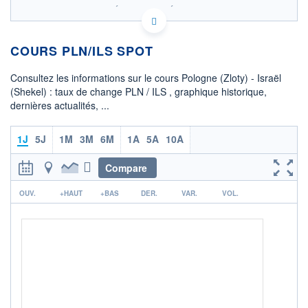
SIX - FOREX 2 DONNÉES TEMPS RÉEL
Politique d'exécution
COURS PLN/ILS SPOT
0,812
0,810
Consultez les informations sur le cours Pologne (Zloty) - Israël
(Shekel) : taux de change PLN / ILS , graphique historique,
0,808
dernières actualités, ...
0,806
07h08
13h41
1J
5J
1M
3M
6M
1A
5A
10A
OUVERTURE
CLÔTURE VEILLE
0,8075
0,8073
Compare
r
+ HAUT
+ BAS
OUV.
+HAUT
+BAS
DER.
VAR.
VOL.
0,8101
0,8064
COTATION SPÉCIFIQUE
ILS/PLN
1,2395
+0,07%
+ PORTEFEUILLE
+ LISTE