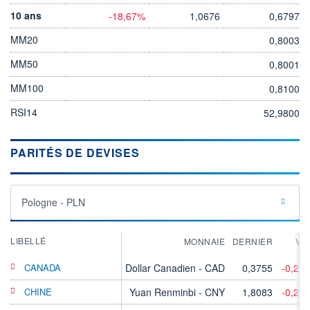
10 ans
-18,67%
1,0676
0,6797
MM20
0,8003
MM50
0,8001
MM100
0,8100
RSI14
52,9800
PARITÉS DE DEVISES
Pologne - PLN
LIBELLÉ
MONNAIE
DERNIER
VA
CANADA
Dollar Canadien - CAD
0,3755
-0,27
CHINE
Yuan Renminbi - CNY
1,8083
-0,28