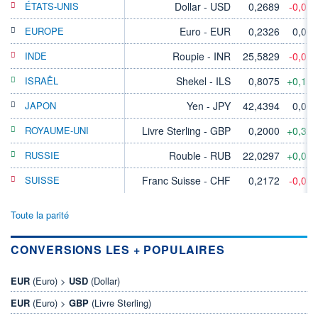
ÉTATS-UNIS
Dollar - USD
0,2689
-0,01
EUROPE
Euro - EUR
0,2326
0,00
INDE
Roupie - INR
25,5829
-0,01
ISRAËL
Shekel - ILS
0,8075
+0,15
JAPON
Yen - JPY
42,4394
0,00
ROYAUME-UNI
Livre Sterling - GBP
0,2000
+0,32
RUSSIE
Rouble - RUB
22,0297
+0,03
SUISSE
Franc Suisse - CHF
0,2172
-0,03
Toute la parité
CONVERSIONS LES + POPULAIRES
EUR
(Euro) >
USD
(Dollar)
EUR
(Euro) >
GBP
(Livre Sterling)