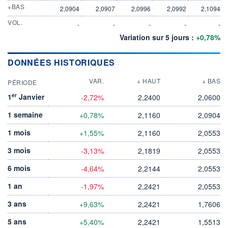
+BAS
2,0904
2,0907
2,0996
2,0992
2,1094
VOL.
-
-
-
-
-
Variation sur 5 jours :
+0,78%
DONNÉES HISTORIQUES
VAR.
+ HAUT
+ BAS
PÉRIODE
er
1
Janvier
-2,72%
2,2400
2,0600
1 semaine
+0,78%
2,1160
2,0904
1 mois
+1,55%
2,1160
2,0553
3 mois
-3,13%
2,1819
2,0553
6 mois
-4,64%
2,2144
2,0553
1 an
-1,97%
2,2421
2,0553
3 ans
+9,63%
2,2421
1,7606
5 ans
+5,40%
2,2421
1,5513