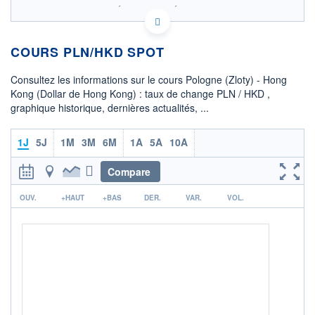
SIX - FOREX 2 DONNÉES TEMPS RÉEL
Politique d'exécution
COURS PLN/HKD SPOT
2,12
2,11
Consultez les informations sur le cours Pologne (Zloty) - Hong
Kong (Dollar de Hong Kong) : taux de change PLN / HKD ,
2,10
graphique historique, dernières actualités, ...
2,09
08h02
15h29
1J
5J
1M
3M
6M
1A
5A
10A
OUVERTURE
CLÔTURE VEILLE
2,1097
2,1093
Compare
r
+ HAUT
+ BAS
OUV.
+HAUT
+BAS
DER.
VAR.
VOL.
2,1097
2,1094
COTATION SPÉCIFIQUE
HKD/PLN
0,4740
0,00%
+ PORTEFEUILLE
+ LISTE