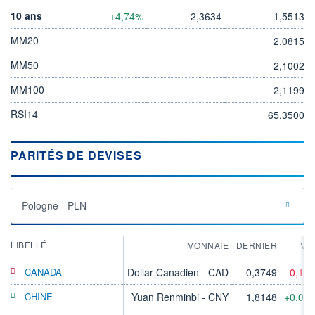
10 ans
+4,74%
2,3634
1,5513
MM20
2,0815
MM50
2,1002
MM100
2,1199
RSI14
65,3500
PARITÉS DE DEVISES
Pologne - PLN
LIBELLÉ
MONNAIE
DERNIER
VA
CANADA
Dollar Canadien - CAD
0,3749
-0,13
CHINE
Yuan Renminbi - CNY
1,8148
+0,01