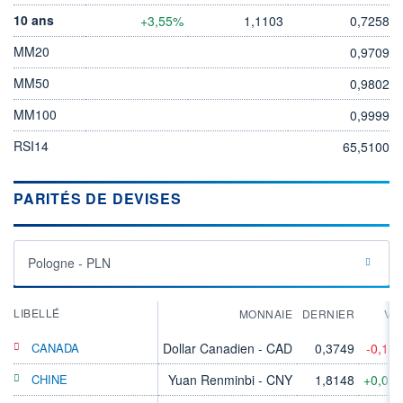
10 ans
+3,55%
1,1103
0,7258
MM20
0,9709
MM50
0,9802
MM100
0,9999
RSI14
65,5100
PARITÉS DE DEVISES
Pologne - PLN
LIBELLÉ
MONNAIE
DERNIER
VA
CANADA
Dollar Canadien - CAD
0,3749
-0,13
CHINE
Yuan Renminbi - CNY
1,8148
+0,01