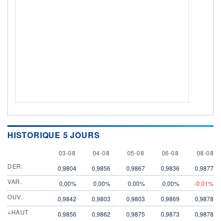
HISTORIQUE 5 JOURS
3 AUGUST
4 AUGUST
5 AUGUST
6 AUGUST
8 AUGU
03-08
04-08
05-08
06-08
08-08
DER.
0,9804
0,9856
0,9867
0,9836
0,9877
VAR.
0,00%
0,00%
0,00%
0,00%
-0,01%
OUV.
0,9842
0,9803
0,9803
0,9869
0,9878
+HAUT
0,9856
0,9862
0,9875
0,9873
0,9878