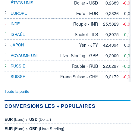
ÉTATS-UNIS
Dollar - USD
0,2689
-0,01
EUROPE
Euro - EUR
0,2326
0,00
INDE
Roupie - INR
25,5829
-0,01
ISRAËL
Shekel - ILS
0,8075
+0,15
JAPON
Yen - JPY
42,4394
0,00
ROYAUME-UNI
Livre Sterling - GBP
0,2000
+0,32
RUSSIE
Rouble - RUB
22,0297
+0,03
SUISSE
Franc Suisse - CHF
0,2172
-0,03
Toute la parité
CONVERSIONS LES + POPULAIRES
EUR
(Euro) >
USD
(Dollar)
EUR
(Euro) >
GBP
(Livre Sterling)