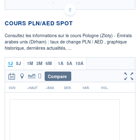
SIX - FOREX 2 DONNÉES TEMPS RÉEL
Politique d'exécution
COURS PLN/AED SPOT
0,995
0,990
Consultez les informations sur le cours Pologne (Zloty) - Émirats
arabes unis (Dirham) : taux de change PLN / AED , graphique
0,985
historique, dernières actualités, ...
0,980
08h02
15h29
1J
5J
1M
3M
6M
1A
5A
10A
OUVERTURE
CLÔTURE VEILLE
0,9878
0,9878
Compare
r
+ HAUT
+ BAS
OUV.
+HAUT
+BAS
DER.
VAR.
VOL.
0,9878
0,9877
COTATION SPÉCIFIQUE
AED/PLN
1,0125
0,00%
+ PORTEFEUILLE
+ LISTE