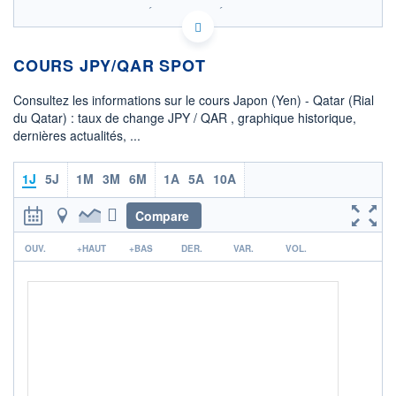
SIX - FOREX 2 DONNÉES TEMPS RÉEL
Politique d'exécution
COURS JPY/QAR SPOT
0,0233
0,0232
Consultez les informations sur le cours Japon (Yen) - Qatar (Rial
du Qatar) : taux de change JPY / QAR , graphique historique,
0,0231
dernières actualités, ...
0,0230
07h34
14h33
1J
5J
1M
3M
6M
1A
5A
10A
OUVERTURE
CLÔTURE VEILLE
0,0231
0,0231
Compare
r
+ HAUT
+ BAS
OUV.
+HAUT
+BAS
DER.
VAR.
VOL.
0,0233
0,0230
COTATION SPÉCIFIQUE
QAR/JPY
43,2209
-0,31%
+ PORTEFEUILLE
+ LISTE