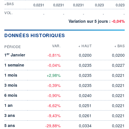
+BAS
0,0231
0,0231
0,0231
0,023
0,023
VOL.
-
-
-
-
-
Variation sur 5 jours :
-0,04%
DONNÉES HISTORIQUES
VAR.
+ HAUT
+ BAS
PÉRIODE
er
1
Janvier
-0,81%
0,0200
0,0200
1 semaine
-0,04%
0,0235
0,0227
1 mois
+2,98%
0,0235
0,0221
3 mois
-0,39%
0,0235
0,0221
6 mois
-0,90%
0,0240
0,0221
1 an
-6,62%
0,0251
0,0221
3 ans
-9,43%
0,0261
0,0221
5 ans
-29,88%
0,0334
0,0221