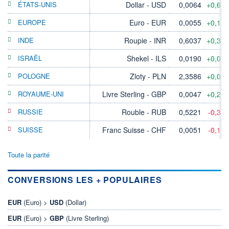
ÉTATS-UNIS
Dollar - USD
0,0064
+0,63
EUROPE
Euro - EUR
0,0055
+0,17
INDE
Roupie - INR
0,6037
+0,36
ISRAËL
Shekel - ILS
0,0190
+0,05
POLOGNE
Zloty - PLN
2,3586
+0,08
ROYAUME-UNI
Livre Sterling - GBP
0,0047
+0,21
RUSSIE
Rouble - RUB
0,5221
-0,32
SUISSE
Franc Suisse - CHF
0,0051
-0,10
Toute la parité
CONVERSIONS LES + POPULAIRES
EUR
(Euro) >
USD
(Dollar)
EUR
(Euro) >
GBP
(Livre Sterling)