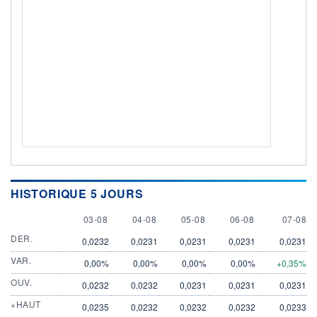
HISTORIQUE 5 JOURS
3 AUGUST
4 AUGUST
5 AUGUST
6 AUGUST
7 AUGU
03-08
04-08
05-08
06-08
07-08
DER.
0,0232
0,0231
0,0231
0,0231
0,0231
VAR.
0,00%
0,00%
0,00%
0,00%
+0,35%
OUV.
0,0232
0,0232
0,0231
0,0231
0,0231
+HAUT
0,0235
0,0232
0,0232
0,0232
0,0233