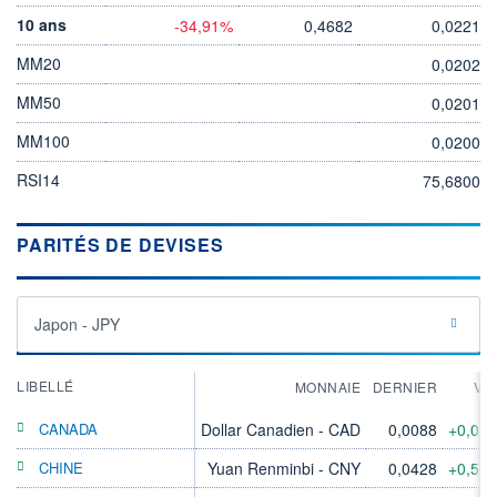
10 ans
-34,91%
0,4682
0,0221
MM20
0,0202
MM50
0,0201
MM100
0,0200
RSI14
75,6800
PARITÉS DE DEVISES
Japon - JPY
LIBELLÉ
MONNAIE
DERNIER
VA
CANADA
Dollar Canadien - CAD
0,0088
+0,02
CHINE
Yuan Renminbi - CNY
0,0428
+0,52