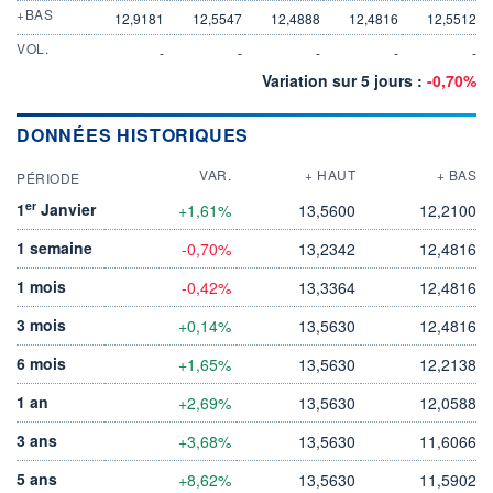
+BAS
12,9181
12,5547
12,4888
12,4816
12,5512
VOL.
-
-
-
-
-
Variation sur 5 jours :
-0,70%
DONNÉES HISTORIQUES
VAR.
+ HAUT
+ BAS
PÉRIODE
er
1
Janvier
+1,61%
13,5600
12,2100
1 semaine
-0,70%
13,2342
12,4816
1 mois
-0,42%
13,3364
12,4816
3 mois
+0,14%
13,5630
12,4816
6 mois
+1,65%
13,5630
12,2138
1 an
+2,69%
13,5630
12,0588
3 ans
+3,68%
13,5630
11,6066
5 ans
+8,62%
13,5630
11,5902