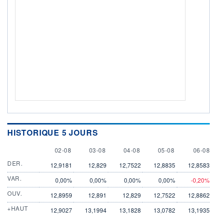
HISTORIQUE 5 JOURS
2 AUGUST
3 AUGUST
4 AUGUST
5 AUGUST
6 AUGU
02-08
03-08
04-08
05-08
06-08
DER.
12,9181
12,829
12,7522
12,8835
12,8583
VAR.
0,00%
0,00%
0,00%
0,00%
-0,20%
OUV.
12,8959
12,891
12,829
12,7522
12,8862
+HAUT
12,9027
13,1994
13,1828
13,0782
13,1935