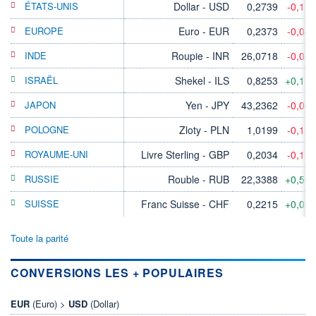
ÉTATS-UNIS
Dollar - USD
0,2739
-0,13
EUROPE
Euro - EUR
0,2373
-0,04
INDE
Roupie - INR
26,0718
-0,03
ISRAËL
Shekel - ILS
0,8253
+0,13
JAPON
Yen - JPY
43,2362
-0,04
POLOGNE
Zloty - PLN
1,0199
-0,10
ROYAUME-UNI
Livre Sterling - GBP
0,2034
-0,13
RUSSIE
Rouble - RUB
22,3388
+0,59
SUISSE
Franc Suisse - CHF
0,2215
+0,03
Toute la parité
CONVERSIONS LES + POPULAIRES
EUR
(Euro) >
USD
(Dollar)