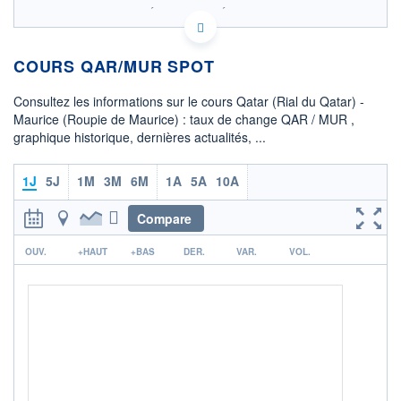
SIX - FOREX 2 DONNÉES TEMPS RÉEL
Politique d'exécution
COURS QAR/MUR SPOT
13,2
Consultez les informations sur le cours Qatar (Rial du Qatar) -
13,0
Maurice (Roupie de Maurice) : taux de change QAR / MUR ,
graphique historique, dernières actualités, ...
12,8
04h05
07h35
1J
5J
1M
3M
6M
1A
5A
10A
OUVERTURE
CLÔTURE VEILLE
12,8862
12,8835
Compare
r
+ HAUT
+ BAS
OUV.
+HAUT
+BAS
DER.
VAR.
VOL.
13,1935
12,5512
COTATION SPÉCIFIQUE
MUR/QAR
0,0778
+0,19%
+ PORTEFEUILLE
+ LISTE