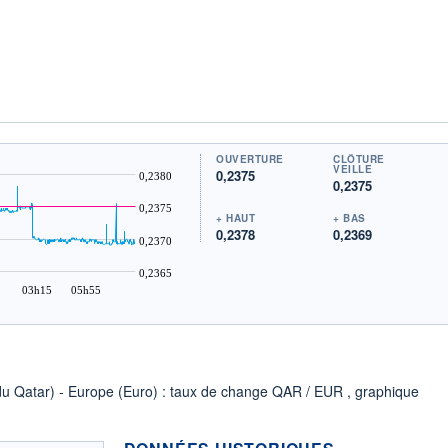
OUVERTURE
CLÔTURE
VEILLE
0,2375
0,2380
0,2375
0,2375
+ HAUT
+ BAS
0,2378
0,2369
0,2370
0,2365
03h15
05h55
l du Qatar) - Europe (Euro) : taux de change QAR / EUR , graphique