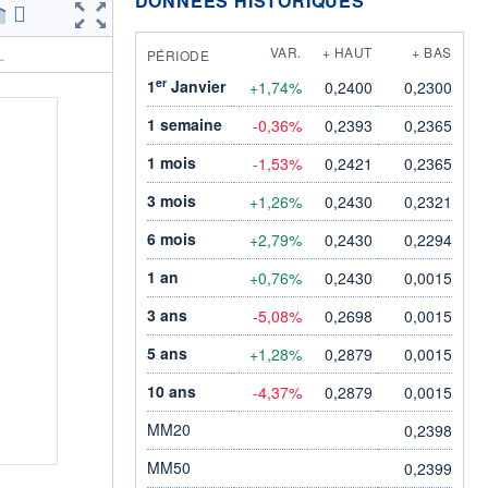
DONNÉES HISTORIQUES
VAR.
+ HAUT
+ BAS
PÉRIODE
.
er
1
Janvier
+1,74%
0,2400
0,2300
1 semaine
-0,36%
0,2393
0,2365
1 mois
-1,53%
0,2421
0,2365
3 mois
+1,26%
0,2430
0,2321
6 mois
+2,79%
0,2430
0,2294
1 an
+0,76%
0,2430
0,0015
3 ans
-5,08%
0,2698
0,0015
5 ans
+1,28%
0,2879
0,0015
10 ans
-4,37%
0,2879
0,0015
MM20
0,2398
MM50
0,2399