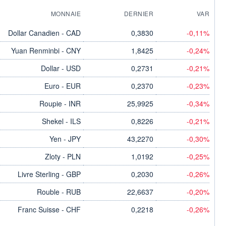
MONNAIE
DERNIER
VAR
Dollar Canadien - CAD
0,3830
-0,11%
Yuan Renminbi - CNY
1,8425
-0,24%
Dollar - USD
0,2731
-0,21%
Euro - EUR
0,2370
-0,23%
Roupie - INR
25,9925
-0,34%
Shekel - ILS
0,8226
-0,21%
Yen - JPY
43,2270
-0,30%
Zloty - PLN
1,0192
-0,25%
Livre Sterling - GBP
0,2030
-0,26%
Rouble - RUB
22,6637
-0,20%
Franc Suisse - CHF
0,2218
-0,26%