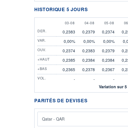
HISTORIQUE 5 JOURS
3 AUGUST
4 AUGUST
5 AUGUST
6
03-08
04-08
05-08
06
DER.
0,2383
0,2379
0,2374
0,2
VAR.
0,00%
0,00%
0,00%
0,
OUV.
0,2374
0,2383
0,2379
0,2
+HAUT
0,2385
0,2384
0,2384
0,2
+BAS
0,2365
0,2378
0,2367
0,2
VOL.
-
-
-
Variation sur 5
PARITÉS DE DEVISES
Qatar - QAR