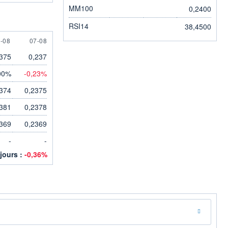
MM100
0,2400
RSI14
38,4500
 AUGUST
7 AUGUST
-08
07-08
375
0,237
00%
-0,23%
374
0,2375
381
0,2378
369
0,2369
-
-
 jours :
-0,36%