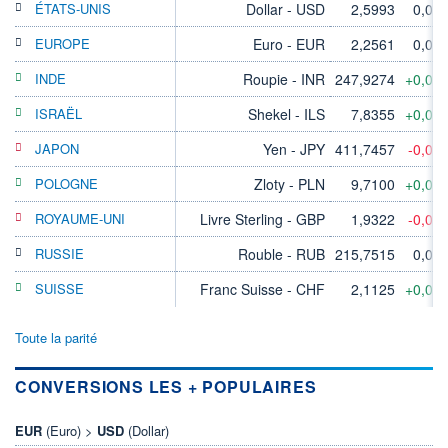
ÉTATS-UNIS
Dollar - USD
2,5993
0,00
EUROPE
Euro - EUR
2,2561
0,00
INDE
Roupie - INR
247,9274
+0,07
ISRAËL
Shekel - ILS
7,8355
+0,06
JAPON
Yen - JPY
411,7457
-0,03
POLOGNE
Zloty - PLN
9,7100
+0,03
ROYAUME-UNI
Livre Sterling - GBP
1,9322
-0,04
RUSSIE
Rouble - RUB
215,7515
0,00
SUISSE
Franc Suisse - CHF
2,1125
+0,02
Toute la parité
CONVERSIONS LES + POPULAIRES
EUR
(Euro) >
USD
(Dollar)