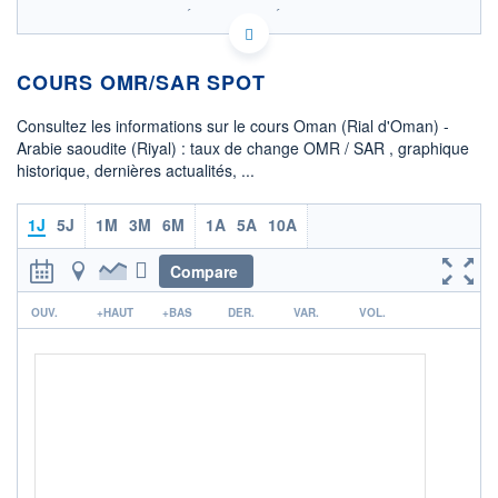
SIX - FOREX 2 DONNÉES TEMPS RÉEL
Politique d'exécution
COURS OMR/SAR SPOT
9,762
9,760
Consultez les informations sur le cours Oman (Rial d'Oman) -
Arabie saoudite (Riyal) : taux de change OMR / SAR , graphique
9,758
historique, dernières actualités, ...
9,756
02h08
03h41
1J
5J
1M
3M
6M
1A
5A
10A
OUVERTURE
CLÔTURE VEILLE
9,7601
9,7601
Compare
r
+ HAUT
+ BAS
OUV.
+HAUT
+BAS
DER.
VAR.
VOL.
9,7721
9,7568
COTATION SPÉCIFIQUE
SAR/OMR
0,1025
+0,02%
+ PORTEFEUILLE
+ LISTE