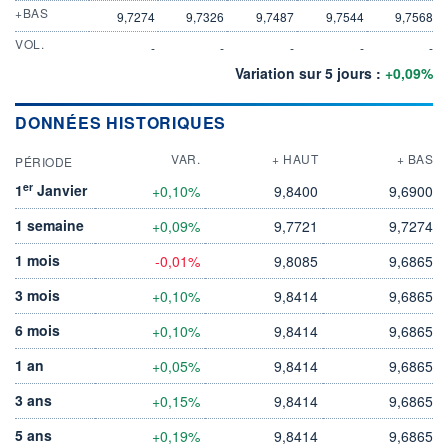
+BAS
9,7274
9,7326
9,7487
9,7544
9,7568
VOL.
-
-
-
-
-
Variation sur 5 jours :
+0,09%
DONNÉES HISTORIQUES
VAR.
+ HAUT
+ BAS
PÉRIODE
er
1
Janvier
+0,10%
9,8400
9,6900
1 semaine
+0,09%
9,7721
9,7274
1 mois
-0,01%
9,8085
9,6865
3 mois
+0,10%
9,8414
9,6865
6 mois
+0,10%
9,8414
9,6865
1 an
+0,05%
9,8414
9,6865
3 ans
+0,15%
9,8414
9,6865
5 ans
+0,19%
9,8414
9,6865