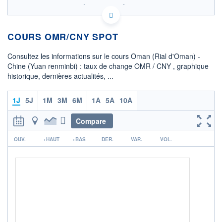
SIX - FOREX 2 DONNÉES TEMPS RÉEL
Politique d'exécution
COURS OMR/CNY SPOT
17,547
17,546
Consultez les informations sur le cours Oman (Rial d'Oman) -
17,545
Chine (Yuan renminbi) : taux de change OMR / CNY , graphique
historique, dernières actualités, ...
17,544
17,543
01h23
02h11
1J
5J
1M
3M
6M
1A
5A
10A
OUVERTURE
CLÔTURE VEILLE
17,5471
17,5460
Compare
r
+ HAUT
+ BAS
OUV.
+HAUT
+BAS
DER.
VAR.
VOL.
17,5485
17,5435
COTATION SPÉCIFIQUE
CNY/OMR
0,0570
+0,02%
+ PORTEFEUILLE
+ LISTE