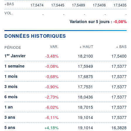
+BAS
17,5474
17,5445
17,5489
17,5406
17,5435
VOL.
-
-
-
-
-
Variation sur 5 jours :
-0,08%
DONNÉES HISTORIQUES
VAR.
+ HAUT
+ BAS
PÉRIODE
er
1
Janvier
-3,48%
18,2100
17,5400
1 semaine
-0,08%
17,5949
17,5377
1 mois
-0,68%
17,6875
17,5377
3 mois
-0,90%
17,7531
17,5377
6 mois
-2,73%
18,0436
17,5377
1 an
-6,02%
18,7015
17,5377
3 ans
-6,11%
19,1014
17,5377
5 ans
+4,18%
19,1014
16,3828