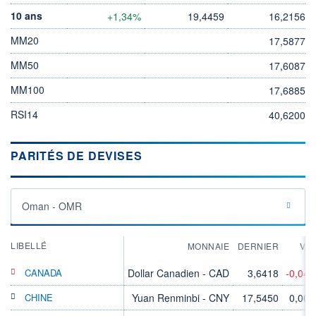
10 ans
+1,34%
19,4459
16,2156
MM20
17,5877
MM50
17,6087
MM100
17,6885
RSI14
40,6200
PARITÉS DE DEVISES
Oman - OMR
LIBELLÉ
MONNAIE
DERNIER
VA
CANADA
Dollar Canadien - CAD
3,6418
-0,04
CHINE
Yuan Renminbi - CNY
17,5450
0,00