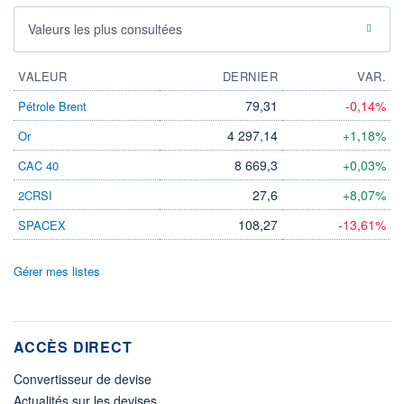
Valeurs les plus consultées
VALEUR
DERNIER
VAR.
79,31
-0,14%
Pétrole Brent
4 297,14
+1,18%
Or
8 669,3
+0,03%
CAC 40
27,6
+8,07%
2CRSI
108,27
-13,61%
SPACEX
Gérer mes listes
ACCÈS DIRECT
Convertisseur de devise
Actualités sur les devises