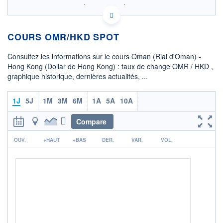
SIX - FOREX 2 DONNÉES TEMPS RÉEL
Politique d'exécution
COURS OMR/HKD SPOT
20,41
20,40
Consultez les informations sur le cours Oman (Rial d'Oman) -
Hong Kong (Dollar de Hong Kong) : taux de change OMR / HKD ,
20,39
graphique historique, dernières actualités, ...
20,38
06h45
12h55
1J
5J
1M
3M
6M
1A
5A
10A
OUVERTURE
CLÔTURE VEILLE
20,3909
20,3888
Compare
r
+ HAUT
+ BAS
OUV.
+HAUT
+BAS
DER.
VAR.
VOL.
20,4005
20,3841
COTATION SPÉCIFIQUE
HKD/OMR
0,0490
-0,02%
+ PORTEFEUILLE
+ LISTE