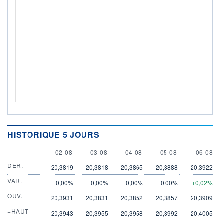
HISTORIQUE 5 JOURS
2 AUGUST
3 AUGUST
4 AUGUST
5 AUGUST
6 AUGU
02-08
03-08
04-08
05-08
06-08
DER.
20,3819
20,3818
20,3865
20,3888
20,3922
VAR.
0,00%
0,00%
0,00%
0,00%
+0,02%
OUV.
20,3931
20,3831
20,3852
20,3857
20,3909
+HAUT
20,3943
20,3955
20,3958
20,3992
20,4005