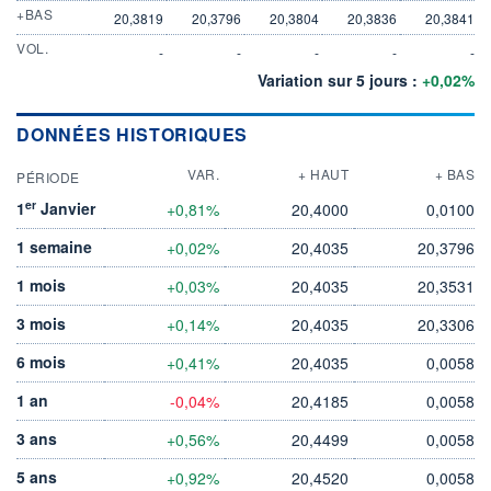
+BAS
20,3819
20,3796
20,3804
20,3836
20,3841
VOL.
-
-
-
-
-
Variation sur 5 jours :
+0,02%
DONNÉES HISTORIQUES
VAR.
+ HAUT
+ BAS
PÉRIODE
er
1
Janvier
+0,81%
20,4000
0,0100
1 semaine
+0,02%
20,4035
20,3796
1 mois
+0,03%
20,4035
20,3531
3 mois
+0,14%
20,4035
20,3306
6 mois
+0,41%
20,4035
0,0058
1 an
-0,04%
20,4185
0,0058
3 ans
+0,56%
20,4499
0,0058
5 ans
+0,92%
20,4520
0,0058