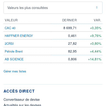
Valeurs les plus consultées
VALEUR
DERNIER
VAR.
8 699,71
+0,35%
CAC 40
0,461
+9,76%
HAFFNER ENERGY
27,82
+0,80%
2CRSI
82,95
+4,44%
Pétrole Brent
0,806
+14,81%
AB SCIENCE
Gérer mes listes
ACCÈS DIRECT
Convertisseur de devise
Actualités sur les devises