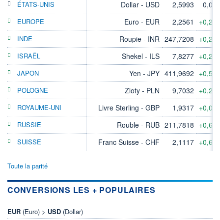
ÉTATS-UNIS
Dollar - USD
2,5993
0,00
EUROPE
Euro - EUR
2,2561
+0,28
INDE
Roupie - INR
247,7208
+0,23
ISRAËL
Shekel - ILS
7,8277
+0,21
JAPON
Yen - JPY
411,9692
+0,50
POLOGNE
Zloty - PLN
9,7032
+0,28
ROYAUME-UNI
Livre Sterling - GBP
1,9317
+0,06
RUSSIE
Rouble - RUB
211,7818
+0,63
SUISSE
Franc Suisse - CHF
2,1117
+0,63
Toute la parité
CONVERSIONS LES + POPULAIRES
EUR
(Euro) >
USD
(Dollar)