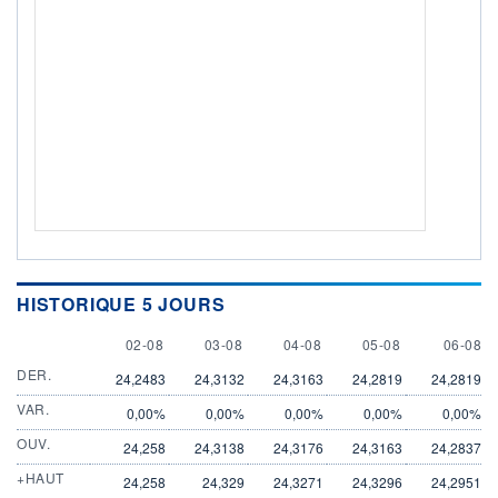
HISTORIQUE 5 JOURS
2 AUGUST
3 AUGUST
4 AUGUST
5 AUGUST
6 AUGU
02-08
03-08
04-08
05-08
06-08
DER.
24,2483
24,3132
24,3163
24,2819
24,2819
VAR.
0,00%
0,00%
0,00%
0,00%
0,00%
OUV.
24,258
24,3138
24,3176
24,3163
24,2837
+HAUT
24,258
24,329
24,3271
24,3296
24,2951