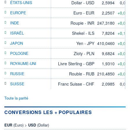
ÉTATS-UNIS
Dollar - USD
2,5994
0,00
EUROPE
Euro - EUR
2,2507
+0,04
INDE
Roupie - INR
247,3180
+0,07
ISRAËL
Shekel - ILS
7,8204
+0,12
JAPON
Yen - JPY
410,0460
+0,03
POLOGNE
Zloty - PLN
9,6824
+0,07
ROYAUME-UNI
Livre Sterling - GBP
1,9310
+0,03
RUSSIE
Rouble - RUB
210,4850
+0,01
SUISSE
Franc Suisse - CHF
2,0985
0,00
Toute la parité
CONVERSIONS LES + POPULAIRES
EUR
(Euro) >
USD
(Dollar)