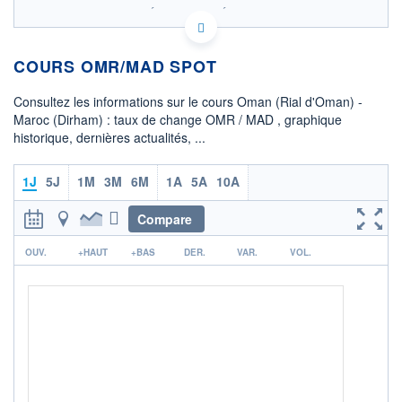
SIX - FOREX 2 DONNÉES TEMPS RÉEL
Politique d'exécution
COURS OMR/MAD SPOT
24,2820
Consultez les informations sur le cours Oman (Rial d'Oman) -
24,2815
Maroc (Dirham) : taux de change OMR / MAD , graphique
historique, dernières actualités, ...
24,2810
02h18
04h01
05h44
1J
5J
1M
3M
6M
1A
5A
10A
OUVERTURE
CLÔTURE VEILLE
24,2837
24,2819
Compare
r
+ HAUT
+ BAS
OUV.
+HAUT
+BAS
DER.
VAR.
VOL.
24,2951
24,2806
COTATION SPÉCIFIQUE
MAD/OMR
0,0412
0,00%
+ PORTEFEUILLE
+ LISTE