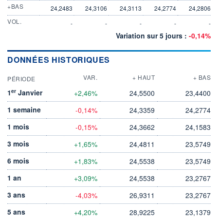
+BAS
24,2483
24,3106
24,3113
24,2774
24,2806
VOL.
-
-
-
-
-
Variation sur 5 jours :
-0,14%
DONNÉES HISTORIQUES
VAR.
+ HAUT
+ BAS
PÉRIODE
er
1
Janvier
+2,46%
24,5500
23,4400
1 semaine
-0,14%
24,3359
24,2774
1 mois
-0,15%
24,3662
24,1583
3 mois
+1,65%
24,4811
23,5749
6 mois
+1,83%
24,5538
23,5749
1 an
+3,09%
24,5538
23,2767
3 ans
-4,03%
26,9311
23,2767
5 ans
+4,20%
28,9225
23,1379