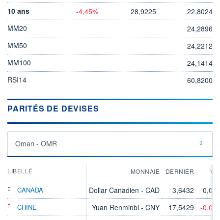
10 ans
-4,45%
28,9225
22,8024
MM20
24,2896
MM50
24,2212
MM100
24,1414
RSI14
60,8200
PARITÉS DE DEVISES
Oman - OMR
LIBELLÉ
MONNAIE
DERNIER
VA
CANADA
Dollar Canadien - CAD
3,6432
0,00
CHINE
Yuan Renminbi - CNY
17,5429
-0,02