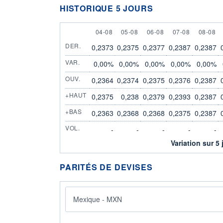
HISTORIQUE 5 JOURS
4 AUGUST
5 AUGUST
6 AUGUST
7 AUGUST
8 AUGU
04-08
05-08
06-08
07-08
08-08
DER.
0,2373
0,2375
0,2377
0,2387
0,2387
VAR.
0,00%
0,00%
0,00%
0,00%
0,00%
OUV.
0,2364
0,2374
0,2375
0,2376
0,2387
+HAUT
0,2375
0,238
0,2379
0,2393
0,2387
+BAS
0,2363
0,2368
0,2368
0,2375
0,2387
VOL.
-
-
-
-
-
Variation sur 5 
PARITÉS DE DEVISES
Mexique - MXN