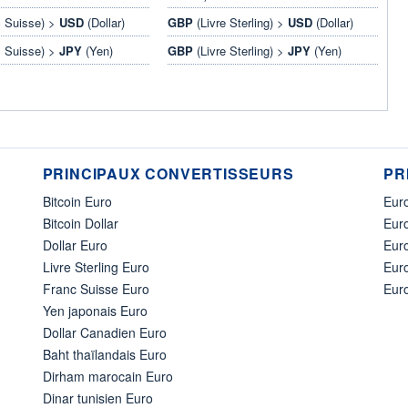
 Suisse) >
USD
(Dollar)
GBP
(Livre Sterling) >
USD
(Dollar)
 Suisse) >
JPY
(Yen)
GBP
(Livre Sterling) >
JPY
(Yen)
PRINCIPAUX CONVERTISSEURS
PR
Bitcoin Euro
Euro
Bitcoin Dollar
Euro
Dollar Euro
Eur
Livre Sterling Euro
Eur
Franc Suisse Euro
Eur
Yen japonais Euro
Dollar Canadien Euro
Baht thaïlandais Euro
Dirham marocain Euro
Dinar tunisien Euro