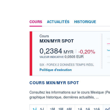
COURS
ACTUALITÉS
HISTORIQUE
Cours
MXN/MYR SPOT
0,2384
-0,20%
MYR
0,0505 EUR
VALEUR INDICATIVE
SIX - FOREX 2 DONNÉES TEMPS RÉEL
Politique d'exécution
COURS MXN/MYR SPOT
Consultez les informations sur le cours Mexique (P
graphique historique, dernières actualités, ...
1J
5J
1M
3M
6M
1A
5A
10A