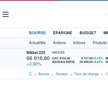
Menu
BOURSE
ÉPARGNE
BUDGET
IM
Actualités
Actions
Indices
Produits
Nikkei 225
INDICES
66 916,80
CAC AUG 26
8 737,00
+0,14%
M
NASDAQ SEP26
29 899,00
+0,20%
N
+2,00%
Bourse
Devises
Taux de change
C