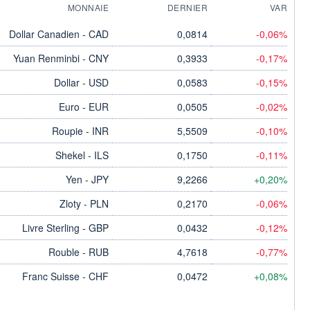
MONNAIE
DERNIER
VAR
Dollar Canadien - CAD
0,0814
-0,06%
Yuan Renminbi - CNY
0,3933
-0,17%
Dollar - USD
0,0583
-0,15%
Euro - EUR
0,0505
-0,02%
Roupie - INR
5,5509
-0,10%
Shekel - ILS
0,1750
-0,11%
Yen - JPY
9,2266
+0,20%
Zloty - PLN
0,2170
-0,06%
Livre Sterling - GBP
0,0432
-0,12%
Rouble - RUB
4,7618
-0,77%
Franc Suisse - CHF
0,0472
+0,08%