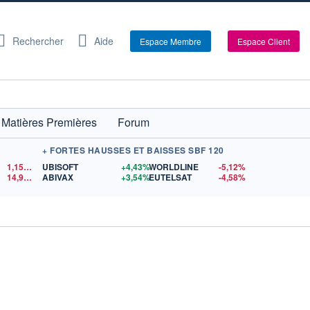
Rechercher
Aide
Espace Membre
Espace Client
Matières Premières
Forum
+ FORTES HAUSSES ET BAISSES SBF 120
1,1550
$US
UBISOFT
+4,43%
WORLDLINE
-5,12%
14,90
$US
ABIVAX
+3,54%
EUTELSAT
-4,58%