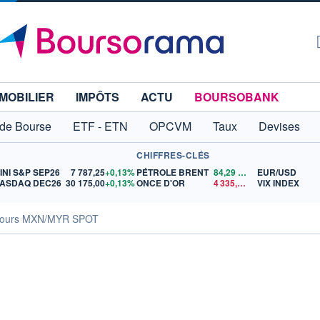
MOBILIER
IMPÔTS
ACTU
BOURSOBANK
 de Bourse
ETF - ETN
OPCVM
Taux
Devises
CHIFFRES-CLÉS
INI S&P SEP26
7 787,25
+0,13%
PÉTROLE BRENT
84,29
$US
EUR/USD
ASDAQ DEC26
30 175,00
+0,13%
ONCE D'OR
4 335,22
$US
VIX INDEX
ours MXN/MYR SPOT