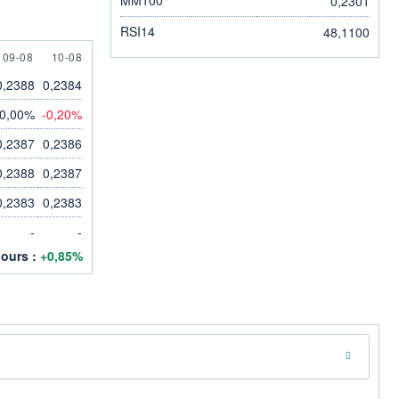
0,2301
RSI14
48,1100
ST
9 AUGUST
10 AUGUST
09-08
10-08
0,2388
0,2384
0,00%
-0,20%
0,2387
0,2386
0,2388
0,2387
0,2383
0,2383
-
-
jours :
+0,85%