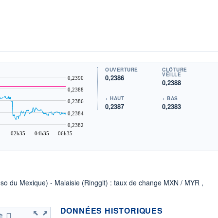
OUVERTURE
CLÔTURE
VEILLE
0,2386
0,2390
0,2388
0,2388
+ HAUT
+ BAS
0,2386
0,2387
0,2383
0,2384
0,2382
02h35
04h35
06h35
eso du Mexique) - Malaisie (Ringgit) : taux de change MXN / MYR ,
DONNÉES HISTORIQUES