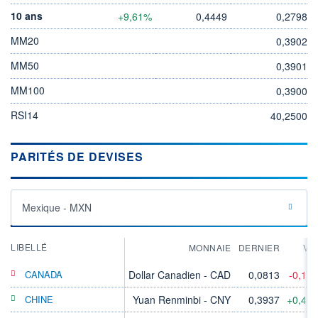
10 ans
+9,61%
0,4449
0,2798
MM20
0,3902
MM50
0,3901
MM100
0,3900
RSI14
40,2500
PARITÉS DE DEVISES
Mexique - MXN
LIBELLÉ
MONNAIE
DERNIER
VA
CANADA
Dollar Canadien - CAD
0,0813
-0,18
CHINE
Yuan Renminbi - CNY
0,3937
+0,40