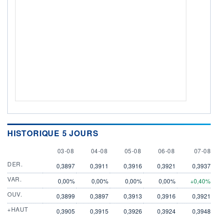
HISTORIQUE 5 JOURS
3 AUGUST
4 AUGUST
5 AUGUST
6 AUGUST
7 AUGU
03-08
04-08
05-08
06-08
07-08
DER.
0,3897
0,3911
0,3916
0,3921
0,3937
VAR.
0,00%
0,00%
0,00%
0,00%
+0,40%
OUV.
0,3899
0,3897
0,3913
0,3916
0,3921
+HAUT
0,3905
0,3915
0,3926
0,3924
0,3948