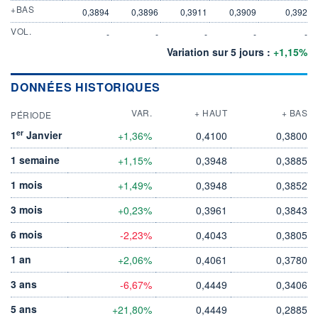
+BAS
0,3894
0,3896
0,3911
0,3909
0,392
VOL.
-
-
-
-
-
Variation sur 5 jours :
+1,15%
DONNÉES HISTORIQUES
VAR.
+ HAUT
+ BAS
PÉRIODE
er
1
Janvier
+1,36%
0,4100
0,3800
1 semaine
+1,15%
0,3948
0,3885
1 mois
+1,49%
0,3948
0,3852
3 mois
+0,23%
0,3961
0,3843
6 mois
-2,23%
0,4043
0,3805
1 an
+2,06%
0,4061
0,3780
3 ans
-6,67%
0,4449
0,3406
5 ans
+21,80%
0,4449
0,2885