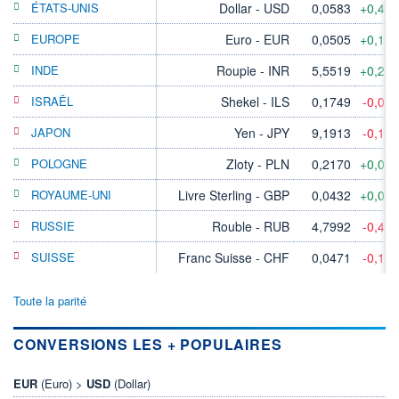
ÉTATS-UNIS
Dollar - USD
0,0583
+0,41
EUROPE
Euro - EUR
0,0505
+0,10
INDE
Roupie - INR
5,5519
+0,27
ISRAËL
Shekel - ILS
0,1749
-0,05
JAPON
Yen - JPY
9,1913
-0,15
POLOGNE
Zloty - PLN
0,2170
+0,02
ROYAUME-UNI
Livre Sterling - GBP
0,0432
+0,07
RUSSIE
Rouble - RUB
4,7992
-0,46
SUISSE
Franc Suisse - CHF
0,0471
-0,17
Toute la parité
CONVERSIONS LES + POPULAIRES
EUR
(Euro) >
USD
(Dollar)