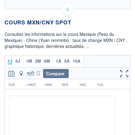
SIX - FOREX 2 DONNÉES TEMPS RÉEL
Politique d'exécution
COURS MXN/CNY SPOT
0,396
0,394
Consultez les informations sur le cours Mexique (Peso du
Mexique) - Chine (Yuan renminbi) : taux de change MXN / CNY ,
0,392
graphique historique, dernières actualités, ...
0,390
06h21
12h07
1J
5J
1M
3M
6M
1A
5A
10A
OUVERTURE
CLÔTURE VEILLE
0,3921
0,3921
Compare
r
+ HAUT
+ BAS
OUV.
+HAUT
+BAS
DER.
VAR.
VOL.
0,3948
0,3920
COTATION SPÉCIFIQUE
CNY/MXN
2,5402
-0,40%
+ PORTEFEUILLE
+ LISTE