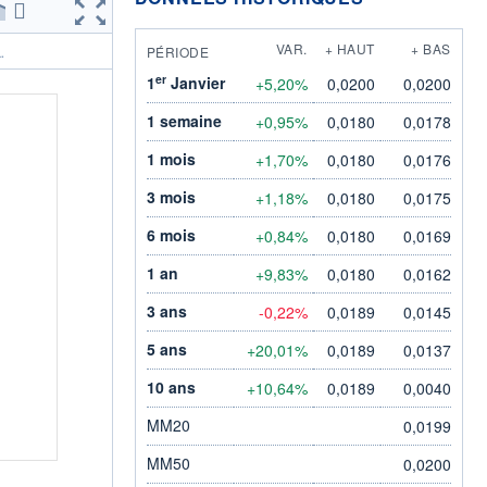
VAR.
+ HAUT
+ BAS
PÉRIODE
.
er
1
Janvier
+5,20%
0,0200
0,0200
1 semaine
+0,95%
0,0180
0,0178
1 mois
+1,70%
0,0180
0,0176
3 mois
+1,18%
0,0180
0,0175
6 mois
+0,84%
0,0180
0,0169
1 an
+9,83%
0,0180
0,0162
3 ans
-0,22%
0,0189
0,0145
5 ans
+20,01%
0,0189
0,0137
10 ans
+10,64%
0,0189
0,0040
MM20
0,0199
MM50
0,0200