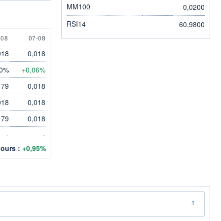
MM100
0,0200
RSI14
60,9800
AUGUST
7 AUGUST
-08
07-08
018
0,018
00%
+0,06%
179
0,018
018
0,018
179
0,018
-
-
jours :
+0,95%