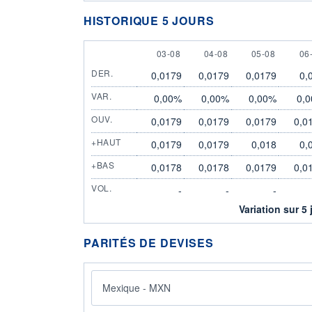
HISTORIQUE 5 JOURS
3 AUGUST
4 AUGUST
5 AUGUST
6 
03-08
04-08
05-08
06
DER.
0,0179
0,0179
0,0179
0,
VAR.
0,00%
0,00%
0,00%
0,
OUV.
0,0179
0,0179
0,0179
0,0
+HAUT
0,0179
0,0179
0,018
0,
+BAS
0,0178
0,0178
0,0179
0,0
VOL.
-
-
-
Variation sur 5 
PARITÉS DE DEVISES
Mexique - MXN