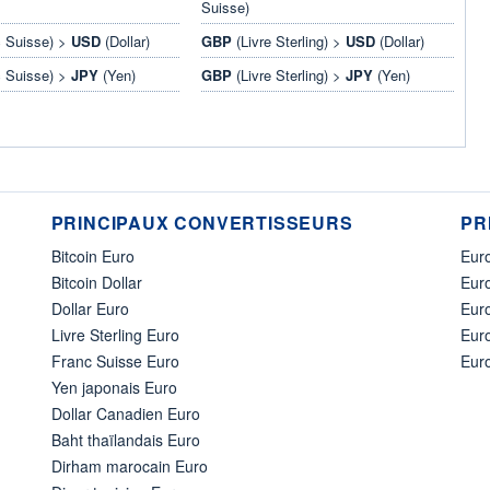
Suisse)
 Suisse) >
USD
(Dollar)
GBP
(Livre Sterling) >
USD
(Dollar)
 Suisse) >
JPY
(Yen)
GBP
(Livre Sterling) >
JPY
(Yen)
PRINCIPAUX CONVERTISSEURS
PR
Bitcoin Euro
Euro
Bitcoin Dollar
Euro
Dollar Euro
Eur
Livre Sterling Euro
Eur
Franc Suisse Euro
Eur
Yen japonais Euro
Dollar Canadien Euro
Baht thaïlandais Euro
Dirham marocain Euro