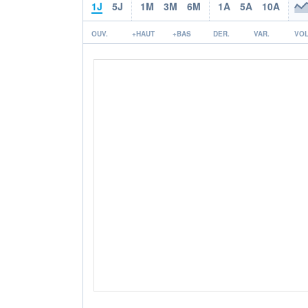
1J
5J
1M
3M
6M
1A
5A
10A
OUV.
+HAUT
+BAS
DER.
VAR.
VOL