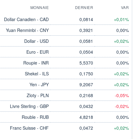
MONNAIE
DERNIER
VAR
Dollar Canadien - CAD
0,0814
+0,01%
Yuan Renminbi - CNY
0,3921
0,00%
Dollar - USD
0,0581
+0,02%
Euro - EUR
0,0504
0,00%
Roupie - INR
5,5370
0,00%
Shekel - ILS
0,1750
+0,02%
Yen - JPY
9,2067
+0,02%
Zloty - PLN
0,2168
-0,05%
Livre Sterling - GBP
0,0432
-0,02%
Rouble - RUB
4,8218
0,00%
Franc Suisse - CHF
0,0472
+0,02%