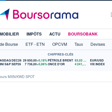
MOBILIER
IMPÔTS
ACTU
BOURSOBANK
 de Bourse
ETF - ETN
OPCVM
Taux
Devises
CHIFFRES-CLÉS
ASDAQ DEC26
29 850,00
+0,18%
PÉTROLE BRENT
83,02
$US
EUR/USD
INI S&P SEP26
7 736,00
+0,06%
ONCE D'OR
4 241,95
$US
VIX INDEX
ours MXN/KWD SPOT