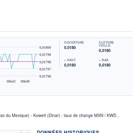
OUVERTURE
CLÔTURE
VEILLE
0,0180
0,01800
0,0180
0,01799
+ HAUT
+ BAS
0,01798
0,0180
0,0180
0,01797
0,01796
00h42
00h49
eso du Mexique) - Koweït (Dinar) : taux de change MXN / KWD ,
DONNÉES HISTORIQUES