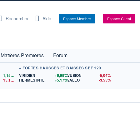
Rechercher
Aide
Espace Membre
Espace Client
Matières Premières
Forum
+ FORTES HAUSSES ET BAISSES SBF 120
1,1522
$US
VIRIDIEN
+6,99%
VUSION
-5,04%
15,15
$US
HERMES INTL
+5,17%
VALEO
-3,55%