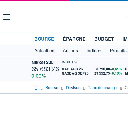
Menu
BOURSE
ÉPARGNE
BUDGET
IM
Actualités
Actions
Indices
Produits
Nikkei 225
INDICES
65 683,26
CAC AUG 26
8 718,00
+0,41%
N
NASDAQ SEP26
29 552,75
+0,16%
M
0,00%
Bourse
Devises
Taux de change
C