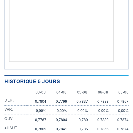
HISTORIQUE 5 JOURS
3 AUGUST
4 AUGUST
5 AUGUST
6 AUGUST
8 AUGU
03-08
04-08
05-08
06-08
08-08
DER.
0,7804
0,7799
0,7837
0,7838
0,7857
VAR.
0,00%
0,00%
0,00%
0,00%
0,00%
OUV.
0,7767
0,7804
0,780
0,7839
0,7874
+HAUT
0,7809
0,7841
0,785
0,7856
0,7874