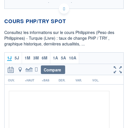
SIX - FOREX 2 DONNÉES TEMPS RÉEL
Politique d'exécution
COURS PHP/TRY SPOT
0,790
Consultez les informations sur le cours Philippines (Peso des
0,785
Philippines) - Turquie (Livre) : taux de change PHP / TRY ,
graphique historique, dernières actualités, ...
0,780
08h02
15h29
1J
5J
1M
3M
6M
1A
5A
10A
OUVERTURE
CLÔTURE VEILLE
0,7874
0,7857
Compare
r
+ HAUT
+ BAS
OUV.
+HAUT
+BAS
DER.
VAR.
VOL.
0,7874
0,7856
COTATION SPÉCIFIQUE
TRY/PHP
1,2728
0,00%
+ PORTEFEUILLE
+ LISTE