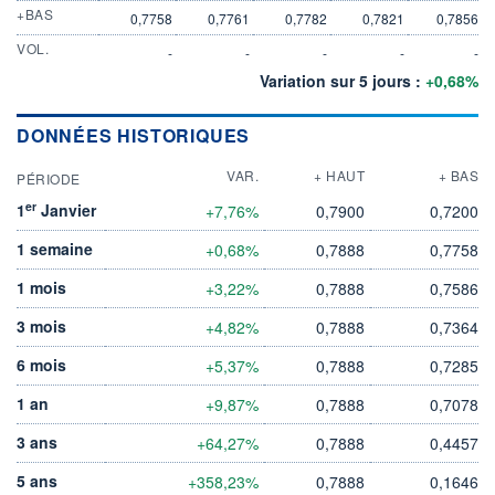
+BAS
0,7758
0,7761
0,7782
0,7821
0,7856
VOL.
-
-
-
-
-
Variation sur 5 jours :
+0,68%
DONNÉES HISTORIQUES
VAR.
+ HAUT
+ BAS
PÉRIODE
er
1
Janvier
+7,76%
0,7900
0,7200
1 semaine
+0,68%
0,7888
0,7758
1 mois
+3,22%
0,7888
0,7586
3 mois
+4,82%
0,7888
0,7364
6 mois
+5,37%
0,7888
0,7285
1 an
+9,87%
0,7888
0,7078
3 ans
+64,27%
0,7888
0,4457
5 ans
+358,23%
0,7888
0,1646