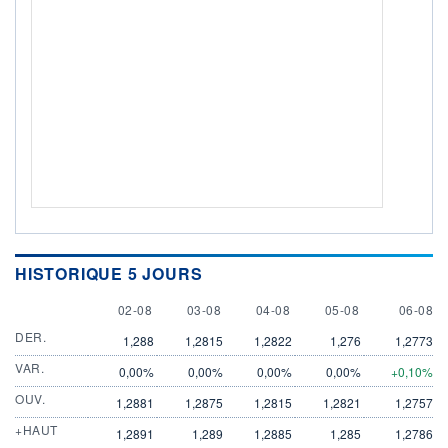
HISTORIQUE 5 JOURS
2 AUGUST
3 AUGUST
4 AUGUST
5 AUGUST
6 AUGU
02-08
03-08
04-08
05-08
06-08
DER.
1,288
1,2815
1,2822
1,276
1,2773
VAR.
0,00%
0,00%
0,00%
0,00%
+0,10%
OUV.
1,2881
1,2875
1,2815
1,2821
1,2757
+HAUT
1,2891
1,289
1,2885
1,285
1,2786