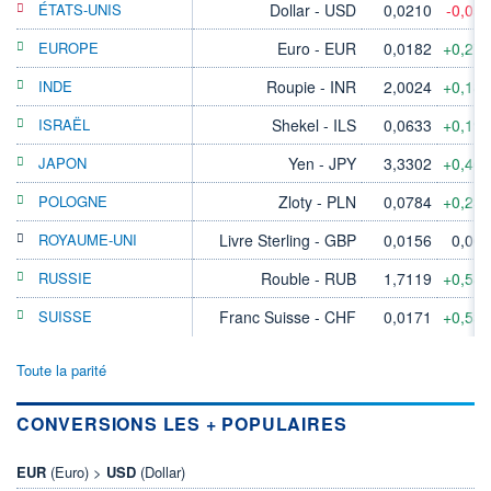
ÉTATS-UNIS
Dollar - USD
0,0210
-0,05
EUROPE
Euro - EUR
0,0182
+0,27
INDE
Roupie - INR
2,0024
+0,18
ISRAËL
Shekel - ILS
0,0633
+0,19
JAPON
Yen - JPY
3,3302
+0,46
POLOGNE
Zloty - PLN
0,0784
+0,23
ROYAUME-UNI
Livre Sterling - GBP
0,0156
0,00
RUSSIE
Rouble - RUB
1,7119
+0,58
SUISSE
Franc Suisse - CHF
0,0171
+0,53
Toute la parité
CONVERSIONS LES + POPULAIRES
EUR
(Euro) >
USD
(Dollar)