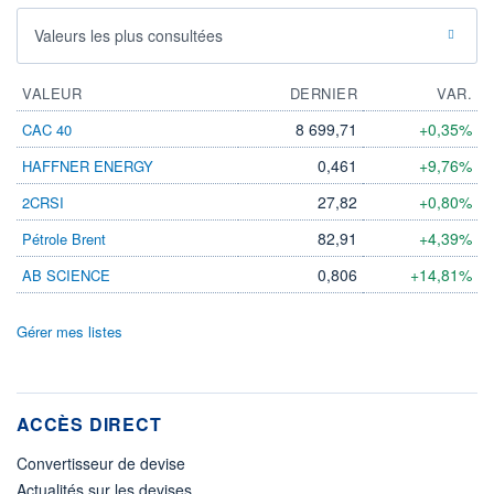
Valeurs les plus consultées
VALEUR
DERNIER
VAR.
8 699,71
+0,35%
CAC 40
0,461
+9,76%
HAFFNER ENERGY
27,82
+0,80%
2CRSI
82,91
+4,39%
Pétrole Brent
0,806
+14,81%
AB SCIENCE
Gérer mes listes
ACCÈS DIRECT
Convertisseur de devise
Actualités sur les devises