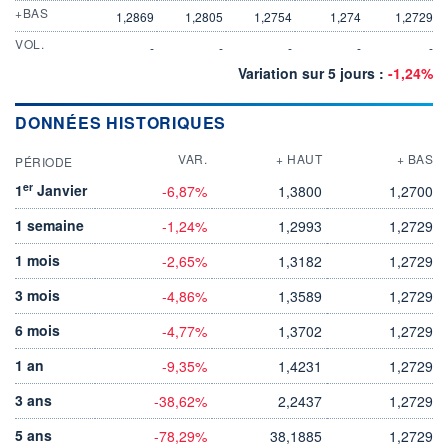
+BAS
1,2869
1,2805
1,2754
1,274
1,2729
VOL.
-
-
-
-
-
Variation sur 5 jours :
-1,24%
DONNÉES HISTORIQUES
VAR.
+ HAUT
+ BAS
PÉRIODE
er
1
Janvier
-6,87%
1,3800
1,2700
1 semaine
-1,24%
1,2993
1,2729
1 mois
-2,65%
1,3182
1,2729
3 mois
-4,86%
1,3589
1,2729
6 mois
-4,77%
1,3702
1,2729
1 an
-9,35%
1,4231
1,2729
3 ans
-38,62%
2,2437
1,2729
5 ans
-78,29%
38,1885
1,2729