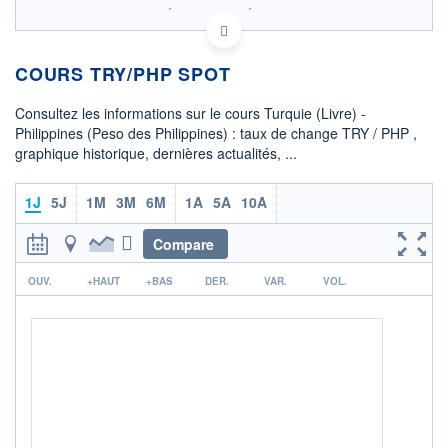
SIX - FOREX 2 DONNÉES TEMPS RÉEL
Politique d'exécution
COURS TRY/PHP SPOT
1,280
1,278
Consultez les informations sur le cours Turquie (Livre) -
1,276
Philippines (Peso des Philippines) : taux de change TRY / PHP ,
graphique historique, dernières actualités, ...
1,274
1,272
06h45
12h55
1J
5J
1M
3M
6M
1A
5A
10A
OUVERTURE
CLÔTURE VEILLE
1,2757
1,2760
Compare
r
+ HAUT
+ BAS
OUV.
+HAUT
+BAS
DER.
VAR.
VOL.
1,2786
1,2729
COTATION SPÉCIFIQUE
PHP/TRY
0,7829
-0,10%
+ PORTEFEUILLE
+ LISTE