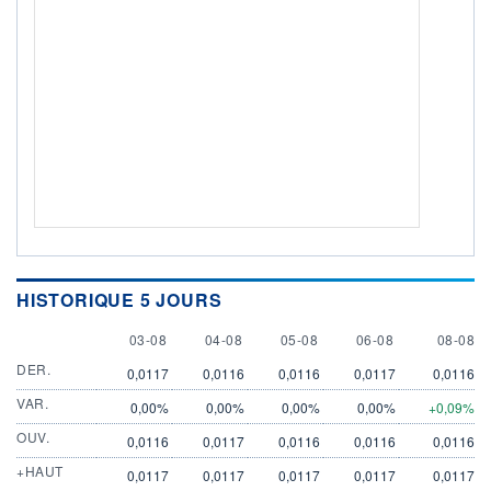
HISTORIQUE 5 JOURS
3 AUGUST
4 AUGUST
5 AUGUST
6 AUGUST
8 AUGU
03-08
04-08
05-08
06-08
08-08
DER.
0,0117
0,0116
0,0116
0,0117
0,0116
VAR.
0,00%
0,00%
0,00%
0,00%
+0,09%
OUV.
0,0116
0,0117
0,0116
0,0116
0,0116
+HAUT
0,0117
0,0117
0,0117
0,0117
0,0117