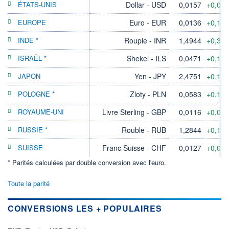
ÉTATS-UNIS
Dollar - USD
0,0157
+0,06
EUROPE
Euro - EUR
0,0136
+0,15
INDE *
Roupie - INR
1,4944
+0,31
ISRAËL *
Shekel - ILS
0,0471
+0,12
JAPON
Yen - JPY
2,4751
+0,10
POLOGNE *
Zloty - PLN
0,0583
+0,12
ROYAUME-UNI
Livre Sterling - GBP
0,0116
+0,09
RUSSIE *
Rouble - RUB
1,2844
+0,10
SUISSE
Franc Suisse - CHF
0,0127
+0,08
* Parités calculées par double conversion avec l'euro.
Toute la parité
CONVERSIONS LES + POPULAIRES