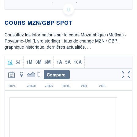
SIX - FOREX 2 DONNÉES TEMPS RÉEL
Politique d'exécution
COURS MZN/GBP SPOT
0,01170
0,01165
Consultez les informations sur le cours Mozambique (Metical) -
Royaume-Uni (Livre sterling) : taux de change MZN / GBP ,
0,01160
graphique historique, dernières actualités, ...
0,01155
08h02
15h29
1J
5J
1M
3M
6M
1A
5A
10A
OUVERTURE
CLÔTURE VEILLE
0,0116
0,0116
Compare
r
+ HAUT
+ BAS
OUV.
+HAUT
+BAS
DER.
VAR.
VOL.
0,0117
0,0116
COTATION SPÉCIFIQUE
GBP/MZN
86,0350
-0,09%
+ PORTEFEUILLE
+ LISTE