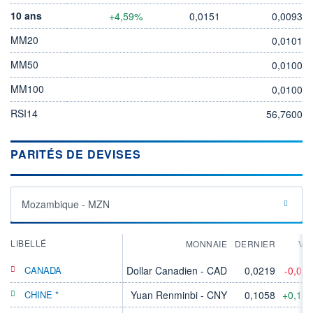
10 ans
+4,59%
0,0151
0,0093
MM20
0,0101
MM50
0,0100
MM100
0,0100
RSI14
56,7600
PARITÉS DE DEVISES
Mozambique - MZN
LIBELLÉ
MONNAIE
DERNIER
VA
CANADA
Dollar Canadien - CAD
0,0219
-0,05
CHINE *
Yuan Renminbi - CNY
0,1058
+0,12