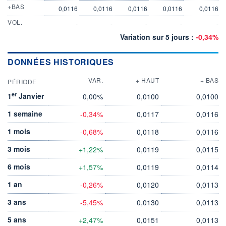
+BAS
0,0116
0,0116
0,0116
0,0116
0,0116
VOL.
-
-
-
-
-
Variation sur 5 jours :
-0,34%
DONNÉES HISTORIQUES
VAR.
+ HAUT
+ BAS
PÉRIODE
er
1
Janvier
0,00%
0,0100
0,0100
1 semaine
-0,34%
0,0117
0,0116
1 mois
-0,68%
0,0118
0,0116
3 mois
+1,22%
0,0119
0,0115
6 mois
+1,57%
0,0119
0,0114
1 an
-0,26%
0,0120
0,0113
3 ans
-5,45%
0,0130
0,0113
5 ans
+2,47%
0,0151
0,0113