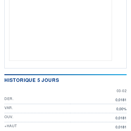
HISTORIQUE 5 JOURS
3 FEBR
03-02
DER.
0,0181
VAR.
0,00%
OUV.
0,0181
+HAUT
0,0181