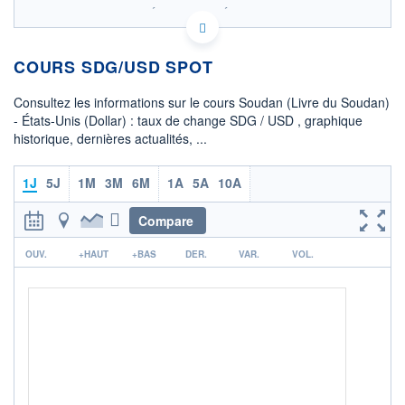
SIX - FOREX 2 DONNÉES TEMPS RÉEL
Politique d'exécution
COURS SDG/USD SPOT
OUVERTURE
CLÔTURE VEILLE
0,0181
0,0181
Consultez les informations sur le cours Soudan (Livre du Soudan)
+ HAUT
+ BAS
- États-Unis (Dollar) : taux de change SDG / USD , graphique
0,0181
0,0181
historique, dernières actualités, ...
COTATION SPÉCIFIQUE
USD/SDG
1J
5J
1M
3M
6M
1A
5A
10A
55,2000
0,00%
Compare
+ PORTEFEUILLE
+ LISTE
r
OUV.
+HAUT
+BAS
DER.
VAR.
VOL.