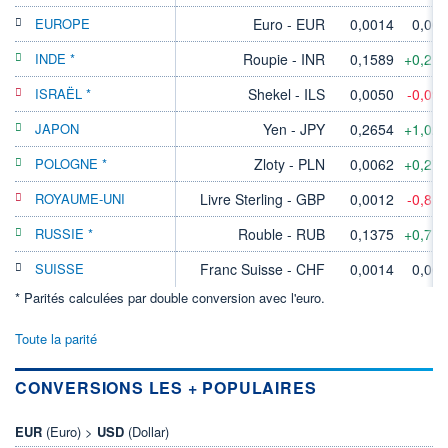
EUROPE
Euro - EUR
0,0014
0,00
INDE *
Roupie - INR
0,1589
+0,21
ISRAËL *
Shekel - ILS
0,0050
-0,09
JAPON
Yen - JPY
0,2654
+1,02
POLOGNE *
Zloty - PLN
0,0062
+0,27
ROYAUME-UNI
Livre Sterling - GBP
0,0012
-0,81
RUSSIE *
Rouble - RUB
0,1375
+0,71
SUISSE
Franc Suisse - CHF
0,0014
0,00
* Parités calculées par double conversion avec l'euro.
Toute la parité
CONVERSIONS LES + POPULAIRES
EUR
(Euro) >
USD
(Dollar)