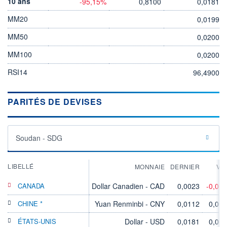
10 ans
-95,15%
0,8100
0,0181
MM20
0,0199
MM50
0,0200
MM100
0,0200
RSI14
96,4900
PARITÉS DE DEVISES
Soudan - SDG
LIBELLÉ
MONNAIE
DERNIER
VA
CANADA
Dollar Canadien - CAD
0,0023
-0,06
CHINE *
Yuan Renminbi - CNY
0,0112
0,00
ÉTATS-UNIS
Dollar - USD
0,0181
0,00