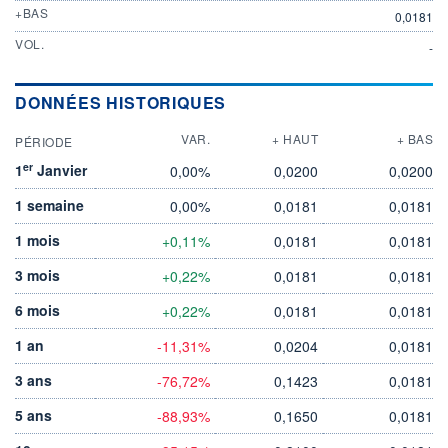
+BAS
0,0181
VOL.
-
DONNÉES HISTORIQUES
VAR.
+ HAUT
+ BAS
PÉRIODE
er
1
Janvier
0,00%
0,0200
0,0200
1 semaine
0,00%
0,0181
0,0181
1 mois
+0,11%
0,0181
0,0181
3 mois
+0,22%
0,0181
0,0181
6 mois
+0,22%
0,0181
0,0181
1 an
-11,31%
0,0204
0,0181
3 ans
-76,72%
0,1423
0,0181
5 ans
-88,93%
0,1650
0,0181