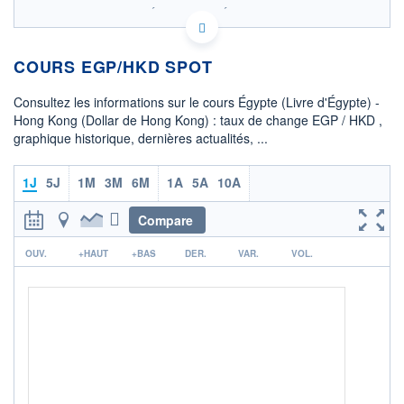
SIX - FOREX 2 DONNÉES TEMPS RÉEL
Politique d'exécution
COURS EGP/HKD SPOT
0,1585
0,1580
Consultez les informations sur le cours Égypte (Livre d'Égypte) -
Hong Kong (Dollar de Hong Kong) : taux de change EGP / HKD ,
0,1575
graphique historique, dernières actualités, ...
0,1570
08h02
15h29
1J
5J
1M
3M
6M
1A
5A
10A
OUVERTURE
CLÔTURE VEILLE
0,1583
0,1583
Compare
r
+ HAUT
+ BAS
OUV.
+HAUT
+BAS
DER.
VAR.
VOL.
0,1583
0,1583
COTATION SPÉCIFIQUE
HKD/EGP
6,3169
-0,02%
+ PORTEFEUILLE
+ LISTE