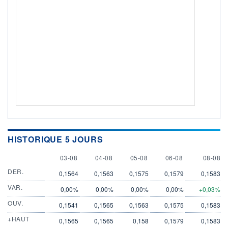
HISTORIQUE 5 JOURS
3 AUGUST
4 AUGUST
5 AUGUST
6 AUGUST
8 AUGU
03-08
04-08
05-08
06-08
08-08
DER.
0,1564
0,1563
0,1575
0,1579
0,1583
VAR.
0,00%
0,00%
0,00%
0,00%
+0,03%
OUV.
0,1541
0,1565
0,1563
0,1575
0,1583
+HAUT
0,1565
0,1565
0,158
0,1579
0,1583