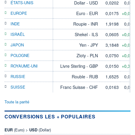
ÉTATS-UNIS
Dollar - USD
0,0202
0,00
EUROPE
Euro - EUR
0,0175
+0,06
INDE
Roupie - INR
1,9198
0,00
ISRAËL
Shekel - ILS
0,0605
+0,07
JAPON
Yen - JPY
3,1848
+0,01
POLOGNE
Zloty - PLN
0,0750
+0,01
ROYAUME-UNI
Livre Sterling - GBP
0,0150
+0,33
RUSSIE
Rouble - RUB
1,6525
0,00
SUISSE
Franc Suisse - CHF
0,0163
0,00
Toute la parité
CONVERSIONS LES + POPULAIRES
EUR
(Euro) >
USD
(Dollar)