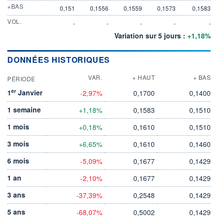
+BAS
0,151
0,1556
0,1559
0,1573
0,1583
VOL.
-
-
-
-
-
Variation sur 5 jours :
+1,18%
DONNÉES HISTORIQUES
VAR.
+ HAUT
+ BAS
PÉRIODE
er
1
Janvier
-2,97%
0,1700
0,1400
1 semaine
+1,18%
0,1583
0,1510
1 mois
+0,18%
0,1610
0,1510
3 mois
+6,65%
0,1610
0,1460
6 mois
-5,09%
0,1677
0,1429
1 an
-2,10%
0,1677
0,1429
3 ans
-37,39%
0,2548
0,1429
5 ans
-68,07%
0,5002
0,1429