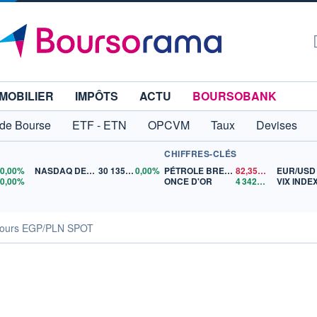
MOBILIER
IMPÔTS
ACTU
BOURSOBANK
 de Bourse
ETF - ETN
OPCVM
Taux
Devises
CHIFFRES-CLÉS
0
0,00%
NASDAQ DEC26
30 135,00
0,00%
PÉTROLE BRENT
82,35
$US
EUR/USD
5
0,00%
ONCE D'OR
4 342,26
$US
VIX INDE
ours EGP/PLN SPOT