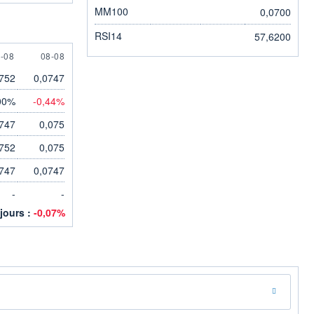
MM100
0,0700
RSI14
57,6200
 AUGUST
8 AUGUST
-08
08-08
752
0,0747
00%
-0,44%
747
0,075
752
0,075
747
0,0747
-
-
 jours :
-0,07%