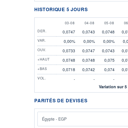
HISTORIQUE 5 JOURS
3 AUGUST
4 AUGUST
5 AUGUST
6
03-08
04-08
05-08
06
DER.
0,0747
0,0743
0,0748
0,0
VAR.
0,00%
0,00%
0,00%
0,
OUV.
0,0733
0,0747
0,0743
0,0
+HAUT
0,0748
0,0748
0,075
0,0
+BAS
0,0718
0,0742
0,074
0,0
VOL.
-
-
-
Variation sur 5
PARITÉS DE DEVISES
Égypte - EGP