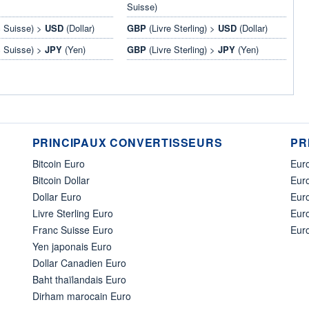
Suisse)
 Suisse) >
USD
(Dollar)
GBP
(Livre Sterling) >
USD
(Dollar)
 Suisse) >
JPY
(Yen)
GBP
(Livre Sterling) >
JPY
(Yen)
PRINCIPAUX CONVERTISSEURS
PR
Bitcoin Euro
Euro
Bitcoin Dollar
Euro
Dollar Euro
Eur
Livre Sterling Euro
Eur
Franc Suisse Euro
Eur
Yen japonais Euro
Dollar Canadien Euro
Baht thaïlandais Euro
Dirham marocain Euro