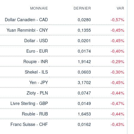
MONNAIE
DERNIER
VAR
Dollar Canadien - CAD
0,0280
-0,57%
Yuan Renminbi - CNY
0,1355
-0,45%
Dollar - USD
0,0201
-0,45%
Euro - EUR
0,0174
-0,40%
Roupie - INR
1,9142
-0,29%
Shekel - ILS
0,0603
-0,30%
Yen - JPY
3,1702
-0,45%
Zloty - PLN
0,0747
-0,44%
Livre Sterling - GBP
0,0149
-0,47%
Rouble - RUB
1,6453
-0,44%
Franc Suisse - CHF
0,0162
-0,43%