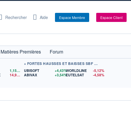
Rechercher
Aide
Espace Membre
Espace Client
Matières Premières
Forum
+ FORTES HAUSSES ET BAISSES SBF 120
1,1559
$US
UBISOFT
+4,43%
WORLDLINE
-5,12%
X
14,90
$US
ABIVAX
+3,54%
EUTELSAT
-4,58%