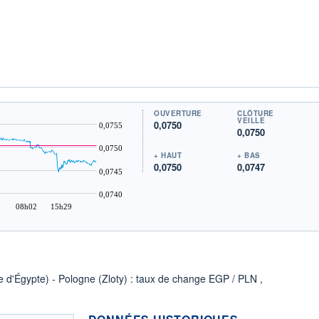
OUVERTURE
CLÔTURE
VEILLE
0,0750
0,0755
0,0750
0,0750
+ HAUT
+ BAS
0,0750
0,0747
0,0745
0,0740
08h02
15h29
re d'Égypte) - Pologne (Zloty) : taux de change EGP / PLN ,