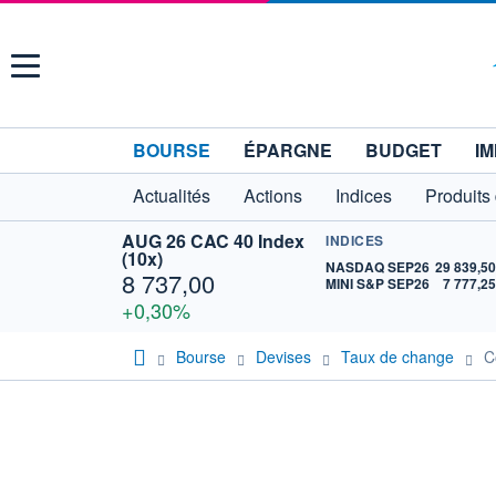
Menu
BOURSE
ÉPARGNE
BUDGET
IM
Actualités
Actions
Indices
Produits
AUG 26 CAC 40 Index
INDICES
(10x)
NASDAQ SEP26
29 839,5
8 737,00
MINI S&P SEP26
7 777,2
+0,30%
Bourse
Devises
Taux de change
C