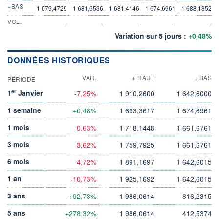
+BAS
1 679,4729
1 681,6536
1 681,4146
1 674,6961
1 688,1852
VOL.
-
-
-
-
-
Variation sur 5 jours :
+0,48%
DONNÉES HISTORIQUES
VAR.
+ HAUT
+ BAS
PÉRIODE
er
1
Janvier
-7,25%
1 910,2600
1 642,6000
1 semaine
+0,48%
1 693,3617
1 674,6961
1 mois
-0,63%
1 718,1448
1 661,6761
3 mois
-3,62%
1 759,7925
1 661,6761
6 mois
-4,72%
1 891,1697
1 642,6015
1 an
-10,73%
1 925,1692
1 642,6015
3 ans
+92,73%
1 986,0614
816,2315
5 ans
+278,32%
1 986,0614
412,5374