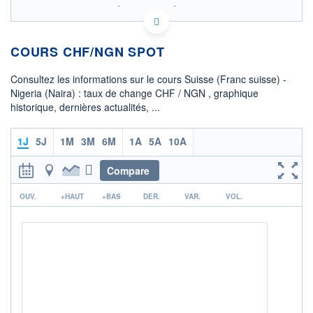
SIX - FOREX 2 DONNÉES TEMPS RÉEL
Politique d'exécution
COURS CHF/NGN SPOT
1 700
1 690
Consultez les informations sur le cours Suisse (Franc suisse) -
Nigeria (Naira) : taux de change CHF / NGN , graphique
1 680
historique, dernières actualités, ...
1 670
08h02
15h29
1J
5J
1M
3M
6M
1A
5A
10A
OUVERTURE
CLÔTURE VEILLE
1 688,6675
1 692,0470
Compare
r
+ HAUT
+ BAS
OUV.
+HAUT
+BAS
DER.
VAR.
VOL.
1 692,0470
1 688,1852
COTATION SPÉCIFIQUE
NGN/CHF
0,0006
0,00%
+ PORTEFEUILLE
+ LISTE