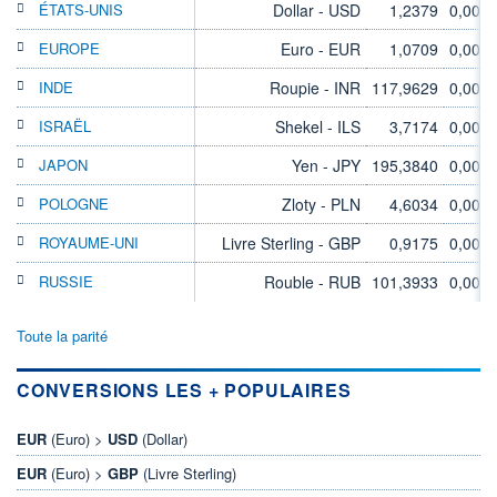
ÉTATS-UNIS
Dollar - USD
1,2379
0,00%
EUROPE
Euro - EUR
1,0709
0,00%
INDE
Roupie - INR
117,9629
0,00%
ISRAËL
Shekel - ILS
3,7174
0,00%
JAPON
Yen - JPY
195,3840
0,00%
POLOGNE
Zloty - PLN
4,6034
0,00%
ROYAUME-UNI
Livre Sterling - GBP
0,9175
0,00%
RUSSIE
Rouble - RUB
101,3933
0,00%
Toute la parité
CONVERSIONS LES + POPULAIRES
EUR
(Euro) >
USD
(Dollar)
EUR
(Euro) >
GBP
(Livre Sterling)