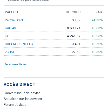
VALEUR
DERNIER
VAR.
83,02
+4,53%
Pétrole Brent
8 699,71
+0,35%
CAC 40
4 241,87
+0,03%
Or
0,461
+9,76%
HAFFNER ENERGY
27,82
+0,80%
2CRSI
Gérer mes listes
ACCÈS DIRECT
Convertisseur de devise
Actualités sur les devises
Forum devises