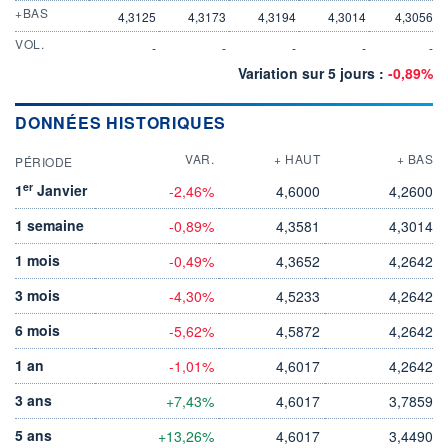
+BAS
4,3125
4,3173
4,3194
4,3014
4,3056
VOL.
-
-
-
-
-
Variation sur 5 jours :
-0,89%
DONNÉES HISTORIQUES
VAR.
+ HAUT
+ BAS
PÉRIODE
er
1
Janvier
-2,46%
4,6000
4,2600
1 semaine
-0,89%
4,3581
4,3014
1 mois
-0,49%
4,3652
4,2642
3 mois
-4,30%
4,5233
4,2642
6 mois
-5,62%
4,5872
4,2642
1 an
-1,01%
4,6017
4,2642
3 ans
+7,43%
4,6017
3,7859
5 ans
+13,26%
4,6017
3,4490