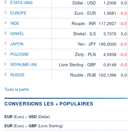
ÉTATS-UNIS
Dollar - USD
1,2306
0,00
EUROPE
Euro - EUR
1,0681
-0,02
INDE
Roupie - INR
117,2927
-0,01
ISRAËL
Shekel - ILS
3,7076
0,00
JAPON
Yen - JPY
195,0000
-0,01
POLOGNE
Zloty - PLN
4,5938
-0,03
ROYAUME-UNI
Livre Sterling - GBP
0,9149
-0,04
RUSSIE
Rouble - RUB
102,1396
0,00
Toute la parité
CONVERSIONS LES + POPULAIRES
EUR
(Euro) >
USD
(Dollar)
EUR
(Euro) >
GBP
(Livre Sterling)