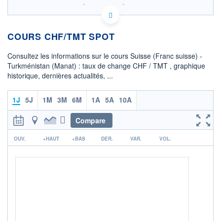
SIX - FOREX 2 DONNÉES TEMPS RÉEL
Politique d'exécution
COURS CHF/TMT SPOT
4,308
Consultez les informations sur le cours Suisse (Franc suisse) -
4,307
Turkménistan (Manat) : taux de change CHF / TMT , graphique
historique, dernières actualités, ...
4,306
00h40
00h45
1J
5J
1M
3M
6M
1A
5A
10A
OUVERTURE
CLÔTURE VEILLE
4,3083
4,3072
Compare
r
+ HAUT
+ BAS
OUV.
+HAUT
+BAS
DER.
VAR.
VOL.
4,3083
4,3056
COTATION SPÉCIFIQUE
TMT/CHF
0,2326
0,00%
+ PORTEFEUILLE
+ LISTE