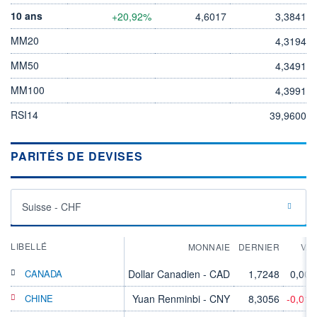
10 ans
+20,92%
4,6017
3,3841
MM20
4,3194
MM50
4,3491
MM100
4,3991
RSI14
39,9600
PARITÉS DE DEVISES
Suisse - CHF
LIBELLÉ
MONNAIE
DERNIER
VA
CANADA
Dollar Canadien - CAD
1,7248
0,00
CHINE
Yuan Renminbi - CNY
8,3056
-0,01