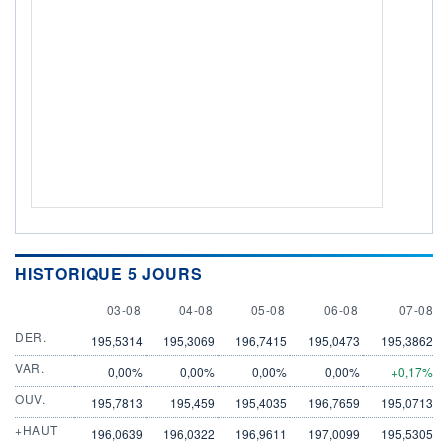
HISTORIQUE 5 JOURS
3 AUGUST
4 AUGUST
5 AUGUST
6 AUGUST
7 AUGU
03-08
04-08
05-08
06-08
07-08
DER.
195,5314
195,3069
196,7415
195,0473
195,3862
VAR.
0,00%
0,00%
0,00%
0,00%
+0,17%
OUV.
195,7813
195,459
195,4035
196,7659
195,0713
+HAUT
196,0639
196,0322
196,9611
197,0099
195,5305