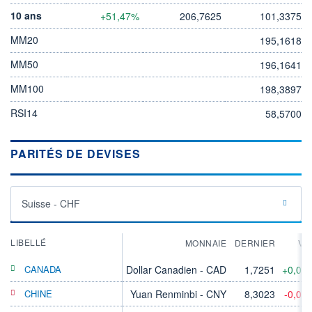
10 ans
+51,47%
206,7625
101,3375
MM20
195,1618
MM50
196,1641
MM100
198,3897
RSI14
58,5700
PARITÉS DE DEVISES
Suisse - CHF
LIBELLÉ
MONNAIE
DERNIER
VA
CANADA
Dollar Canadien - CAD
1,7251
+0,02
CHINE
Yuan Renminbi - CNY
8,3023
-0,05