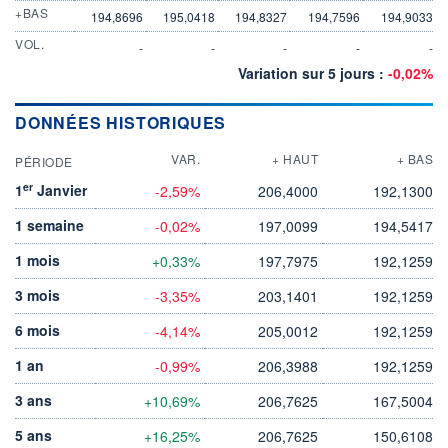
+BAS
194,8696
195,0418
194,8327
194,7596
194,9033
VOL.
-
-
-
-
-
Variation sur 5 jours :
-0,02%
DONNÉES HISTORIQUES
VAR.
+ HAUT
+ BAS
PÉRIODE
er
1
Janvier
-2,59%
206,4000
192,1300
1 semaine
-0,02%
197,0099
194,5417
1 mois
+0,33%
197,7975
192,1259
3 mois
-3,35%
203,1401
192,1259
6 mois
-4,14%
205,0012
192,1259
1 an
-0,99%
206,3988
192,1259
3 ans
+10,69%
206,7625
167,5004
5 ans
+16,25%
206,7625
150,6108