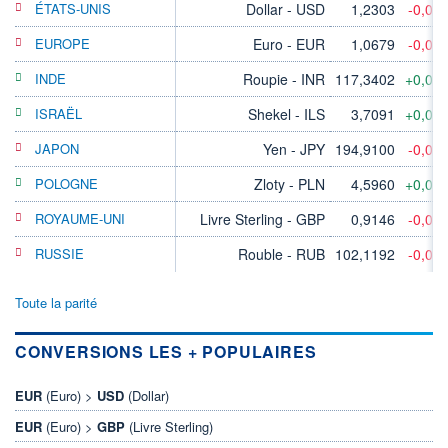
ÉTATS-UNIS
Dollar - USD
1,2303
-0,02
EUROPE
Euro - EUR
1,0679
-0,04
INDE
Roupie - INR
117,3402
+0,03
ISRAËL
Shekel - ILS
3,7091
+0,05
JAPON
Yen - JPY
194,9100
-0,06
POLOGNE
Zloty - PLN
4,5960
+0,01
ROYAUME-UNI
Livre Sterling - GBP
0,9146
-0,08
RUSSIE
Rouble - RUB
102,1192
-0,03
Toute la parité
CONVERSIONS LES + POPULAIRES
EUR
(Euro) >
USD
(Dollar)
EUR
(Euro) >
GBP
(Livre Sterling)