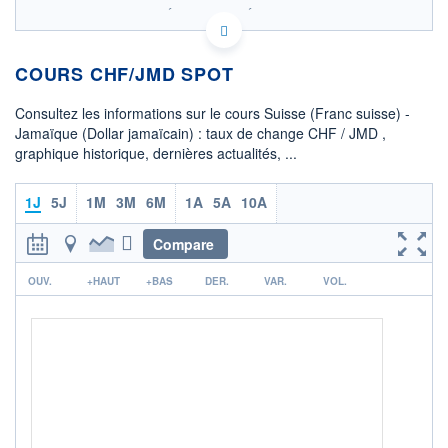
SIX - FOREX 2 DONNÉES TEMPS RÉEL
Politique d'exécution
COURS CHF/JMD SPOT
196,0
195,5
Consultez les informations sur le cours Suisse (Franc suisse) -
Jamaïque (Dollar jamaïcain) : taux de change CHF / JMD ,
195,0
graphique historique, dernières actualités, ...
194,5
02h08
03h41
05h14
1J
5J
1M
3M
6M
1A
5A
10A
OUVERTURE
CLÔTURE VEILLE
195,0713
195,0473
Compare
r
+ HAUT
+ BAS
OUV.
+HAUT
+BAS
DER.
VAR.
VOL.
195,5305
194,9033
COTATION SPÉCIFIQUE
JMD/CHF
0,0051
-0,19%
+ PORTEFEUILLE
+ LISTE