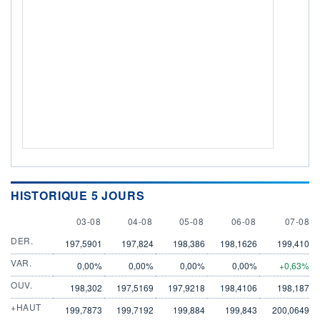
HISTORIQUE 5 JOURS
3 AUGUST
4 AUGUST
5 AUGUST
6 AUGUST
7 AUGU
03-08
04-08
05-08
06-08
07-08
DER.
197,5901
197,824
198,386
198,1626
199,410
VAR.
0,00%
0,00%
0,00%
0,00%
+0,63%
OUV.
198,302
197,5169
197,9218
198,4106
198,187
+HAUT
199,7873
199,7192
199,884
199,843
200,0649