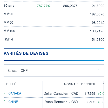
10 ans
+787,77%
206,2375
21,6292
MM20
197,5670
MM50
198,2242
MM100
199,2120
RSI14
51,5800
PARITÉS DE DEVISES
Suisse - CHF
LIBELLÉ
MONNAIE
DERNIER
VA
CANADA
Dollar Canadien - CAD
1,7259
+0,07
CHINE
Yuan Renminbi - CNY
8,3562
+0,60