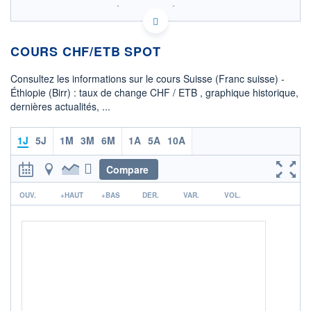
SIX - FOREX 2 DONNÉES TEMPS RÉEL
Politique d'exécution
COURS CHF/ETB SPOT
201
200
Consultez les informations sur le cours Suisse (Franc suisse) -
199
Éthiopie (Birr) : taux de change CHF / ETB , graphique historique,
dernières actualités, ...
198
197
06h38
12h41
1J
5J
1M
3M
6M
1A
5A
10A
OUVERTURE
CLÔTURE VEILLE
198,1870
198,1626
Compare
r
+ HAUT
+ BAS
OUV.
+HAUT
+BAS
DER.
VAR.
VOL.
200,0649
197,9222
COTATION SPÉCIFIQUE
ETB/CHF
0,0050
-0,59%
+ PORTEFEUILLE
+ LISTE