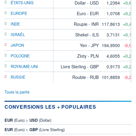
ÉTATS-UNIS
Dollar - USD
1,2384
+0,63
EUROPE
Euro - EUR
1,0708
+0,24
INDE
Roupie - INR
117,8613
+0,47
ISRAËL
Shekel - ILS
3,7131
+0,15
JAPON
Yen - JPY
194,9500
-0,04
POLOGNE
Zloty - PLN
4,6055
+0,22
ROYAUME-UNI
Livre Sterling - GBP
0,9173
+0,23
RUSSIE
Rouble - RUB
101,8859
-0,26
Toute la parité
CONVERSIONS LES + POPULAIRES
EUR
(Euro) >
USD
(Dollar)
EUR
(Euro) >
GBP
(Livre Sterling)