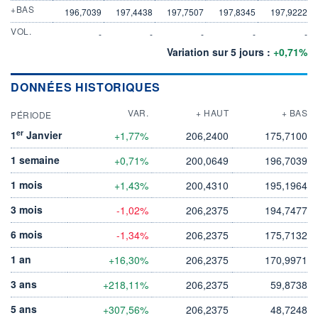
+BAS
196,7039
197,4438
197,7507
197,8345
197,9222
VOL.
-
-
-
-
-
Variation sur 5 jours :
+0,71%
DONNÉES HISTORIQUES
VAR.
+ HAUT
+ BAS
PÉRIODE
er
1
Janvier
+1,77%
206,2400
175,7100
1 semaine
+0,71%
200,0649
196,7039
1 mois
+1,43%
200,4310
195,1964
3 mois
-1,02%
206,2375
194,7477
6 mois
-1,34%
206,2375
175,7132
1 an
+16,30%
206,2375
170,9971
3 ans
+218,11%
206,2375
59,8738
5 ans
+307,56%
206,2375
48,7248