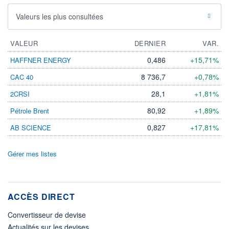
Valeurs les plus consultées
VALEUR
DERNIER
VAR.
0,486
+15,71%
HAFFNER ENERGY
8 736,7
+0,78%
CAC 40
28,1
+1,81%
2CRSI
80,92
+1,89%
Pétrole Brent
0,827
+17,81%
AB SCIENCE
Gérer mes listes
ACCÈS DIRECT
Convertisseur de devise
Actualités sur les devises