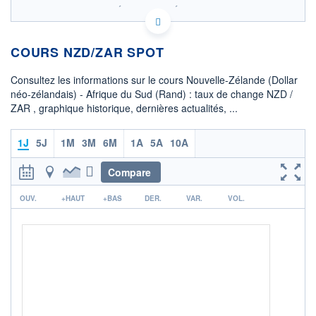
SIX - FOREX 2 DONNÉES TEMPS RÉEL
Politique d'exécution
COURS NZD/ZAR SPOT
9,64
9,62
Consultez les informations sur le cours Nouvelle-Zélande (Dollar
néo-zélandais) - Afrique du Sud (Rand) : taux de change NZD /
9,60
ZAR , graphique historique, dernières actualités, ...
9,58
05h47
10h59
1J
5J
1M
3M
6M
1A
5A
10A
OUVERTURE
CLÔTURE VEILLE
9,6152
9,6144
Compare
r
+ HAUT
+ BAS
OUV.
+HAUT
+BAS
DER.
VAR.
VOL.
9,6198
9,5853
COTATION SPÉCIFIQUE
ZAR/NZD
0,1043
+0,26%
+ PORTEFEUILLE
+ LISTE