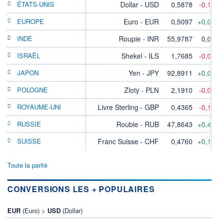
ÉTATS-UNIS
Dollar - USD
0,5878
-0,12
EUROPE
Euro - EUR
0,5097
+0,03
INDE
Roupie - INR
55,9787
0,00
ISRAËL
Shekel - ILS
1,7685
-0,03
JAPON
Yen - JPY
92,8911
+0,06
POLOGNE
Zloty - PLN
2,1910
-0,01
ROYAUME-UNI
Livre Sterling - GBP
0,4365
-0,17
RUSSIE
Rouble - RUB
47,8643
+0,42
SUISSE
Franc Suisse - CHF
0,4760
+0,16
Toute la parité
CONVERSIONS LES + POPULAIRES
EUR
(Euro) >
USD
(Dollar)