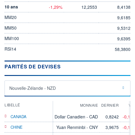
10 ans
-1,29%
12,2553
8,4138
MM20
9,6185
MM50
9,5312
MM100
9,6395
RSI14
58,3800
PARITÉS DE DEVISES
Nouvelle-Zélande - NZD
LIBELLÉ
MONNAIE
DERNIER
VA
CANADA
Dollar Canadien - CAD
0,8242
-0,11
CHINE
Yuan Renminbi - CNY
3,9675
-0,16