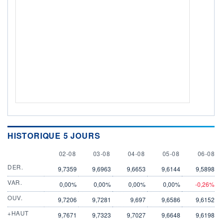
HISTORIQUE 5 JOURS
2 AUGUST
3 AUGUST
4 AUGUST
5 AUGUST
6 AUGU
02-08
03-08
04-08
05-08
06-08
DER.
9,7359
9,6963
9,6653
9,6144
9,5898
VAR.
0,00%
0,00%
0,00%
0,00%
-0,26%
OUV.
9,7206
9,7281
9,697
9,6586
9,6152
+HAUT
9,7671
9,7323
9,7027
9,6648
9,6198