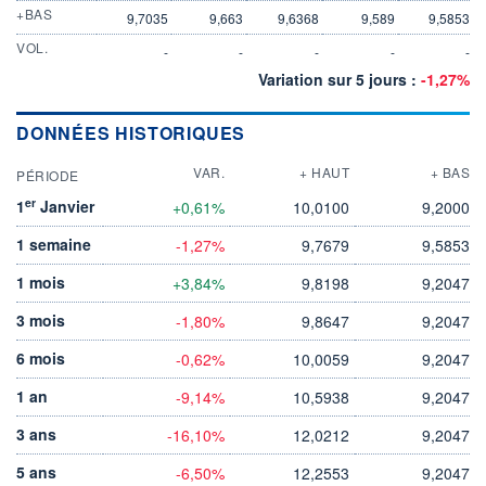
+BAS
9,7035
9,663
9,6368
9,589
9,5853
VOL.
-
-
-
-
-
Variation sur 5 jours :
-1,27%
DONNÉES HISTORIQUES
VAR.
+ HAUT
+ BAS
PÉRIODE
er
1
Janvier
+0,61%
10,0100
9,2000
1 semaine
-1,27%
9,7679
9,5853
1 mois
+3,84%
9,8198
9,2047
3 mois
-1,80%
9,8647
9,2047
6 mois
-0,62%
10,0059
9,2047
1 an
-9,14%
10,5938
9,2047
3 ans
-16,10%
12,0212
9,2047
5 ans
-6,50%
12,2553
9,2047