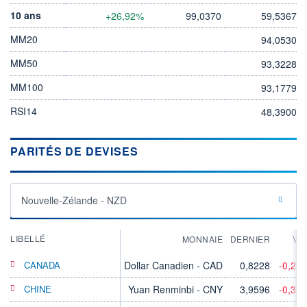
10 ans
+26,92%
99,0370
59,5367
MM20
94,0530
MM50
93,3228
MM100
93,1779
RSI14
48,3900
PARITÉS DE DEVISES
Nouvelle-Zélande - NZD
LIBELLÉ
MONNAIE
DERNIER
VA
CANADA
Dollar Canadien - CAD
0,8228
-0,28
CHINE
Yuan Renminbi - CNY
3,9596
-0,36