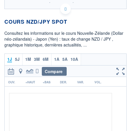
SIX - FOREX 2 DONNÉES TEMPS RÉEL
Politique d'exécution
COURS NZD/JPY SPOT
93,2
93,0
Consultez les informations sur le cours Nouvelle-Zélande (Dollar
néo-zélandais) - Japon (Yen) : taux de change NZD / JPY ,
92,8
graphique historique, dernières actualités, ...
92,6
06h26
12h17
1J
5J
1M
3M
6M
1A
5A
10A
OUVERTURE
CLÔTURE VEILLE
92,8414
92,8349
Compare
r
+ HAUT
+ BAS
OUV.
+HAUT
+BAS
DER.
VAR.
VOL.
93,0686
92,6285
COTATION SPÉCIFIQUE
JPY/NZD
0,0108
-0,09%
+ PORTEFEUILLE
+ LISTE