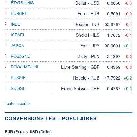
ÉTATS-UNIS
Dollar - USD
0,5866
-0,32
EUROPE
Euro - EUR
0,5091
-0,08
INDE
Roupie - INR
55,8767
-0,17
ISRAËL
Shekel - ILS
1,7672
-0,10
JAPON
Yen - JPY
92,9691
+0,14
POLOGNE
Zloty - PLN
2,1897
-0,07
ROYAUME-UNI
Livre Sterling - GBP
0,4359
-0,30
RUSSIE
Rouble - RUB
47,7922
+0,27
SUISSE
Franc Suisse - CHF
0,4767
+0,31
Toute la parité
CONVERSIONS LES + POPULAIRES
EUR
(Euro) >
USD
(Dollar)