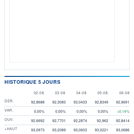
HISTORIQUE 5 JOURS
2 AUGUST
3 AUGUST
4 AUGUST
5 AUGUST
6 AUGU
02-08
03-08
04-08
05-08
06-08
DER.
92,8688
92,3083
93,0433
92,8349
92,9691
VAR.
0,00%
0,00%
0,00%
0,00%
+0,14%
OUV.
92,6692
92,7701
92,2874
92,962
92,8414
+HAUT
93,0973
93,2089
93,0603
93,0221
93,0686