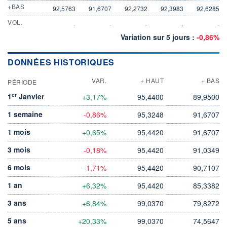
+BAS
92,5763
91,6707
92,2732
92,3983
92,6285
VOL.
-
-
-
-
-
Variation sur 5 jours :
-0,86%
DONNÉES HISTORIQUES
VAR.
+ HAUT
+ BAS
PÉRIODE
er
1
Janvier
+3,17%
95,4400
89,9500
1 semaine
-0,86%
95,3248
91,6707
1 mois
+0,65%
95,4420
91,6707
3 mois
-0,18%
95,4420
91,0349
6 mois
-1,71%
95,4420
90,7107
1 an
+6,32%
95,4420
85,3382
3 ans
+6,84%
99,0370
79,8272
5 ans
+20,33%
99,0370
74,5647