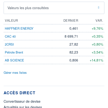
Valeurs les plus consultées
VALEUR
DERNIER
VAR.
0,461
+9,76%
HAFFNER ENERGY
8 699,71
+0,35%
CAC 40
27,82
+0,80%
2CRSI
82,23
+3,54%
Pétrole Brent
0,806
+14,81%
AB SCIENCE
Gérer mes listes
ACCÈS DIRECT
Convertisseur de devise
Actualités sur les devises