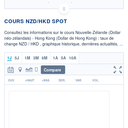
SIX - FOREX 2 DONNÉES TEMPS RÉEL
Politique d'exécution
COURS NZD/HKD SPOT
4,64
4,62
Consultez les informations sur le cours Nouvelle-Zélande (Dollar
néo-zélandais) - Hong Kong (Dollar de Hong Kong) : taux de
4,60
change NZD / HKD , graphique historique, dernières actualités, ...
4,58
08h02
15h29
1J
5J
1M
3M
6M
1A
5A
10A
OUVERTURE
CLÔTURE VEILLE
4,6238
4,6242
Compare
r
+ HAUT
+ BAS
OUV.
+HAUT
+BAS
DER.
VAR.
VOL.
4,6242
4,6232
COTATION SPÉCIFIQUE
HKD/NZD
0,2163
0,00%
+ PORTEFEUILLE
+ LISTE