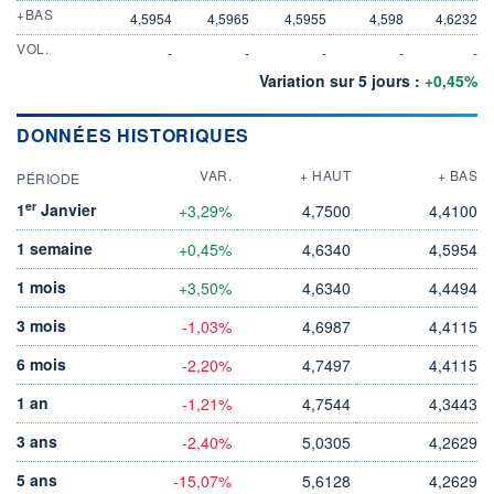
+BAS
4,5954
4,5965
4,5955
4,598
4,6232
VOL.
-
-
-
-
-
Variation sur 5 jours :
+0,45%
DONNÉES HISTORIQUES
VAR.
+ HAUT
+ BAS
PÉRIODE
er
1
Janvier
+3,29%
4,7500
4,4100
1 semaine
+0,45%
4,6340
4,5954
1 mois
+3,50%
4,6340
4,4494
3 mois
-1,03%
4,6987
4,4115
6 mois
-2,20%
4,7497
4,4115
1 an
-1,21%
4,7544
4,3443
3 ans
-2,40%
5,0305
4,2629
5 ans
-15,07%
5,6128
4,2629