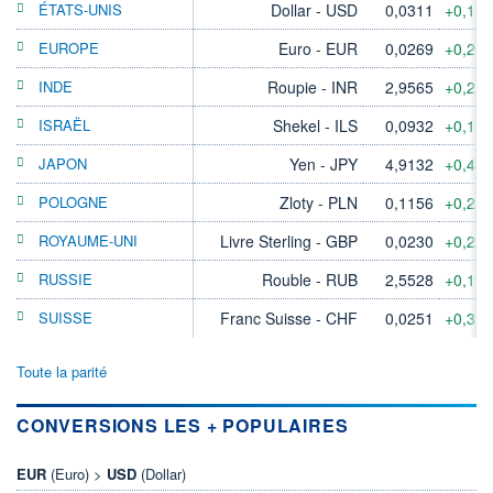
ÉTATS-UNIS
Dollar - USD
0,0311
+0,13
EUROPE
Euro - EUR
0,0269
+0,26
INDE
Roupie - INR
2,9565
+0,21
ISRAËL
Shekel - ILS
0,0932
+0,19
JAPON
Yen - JPY
4,9132
+0,48
POLOGNE
Zloty - PLN
0,1156
+0,24
ROYAUME-UNI
Livre Sterling - GBP
0,0230
+0,22
RUSSIE
Rouble - RUB
2,5528
+0,19
SUISSE
Franc Suisse - CHF
0,0251
+0,32
Toute la parité
CONVERSIONS LES + POPULAIRES
EUR
(Euro) >
USD
(Dollar)