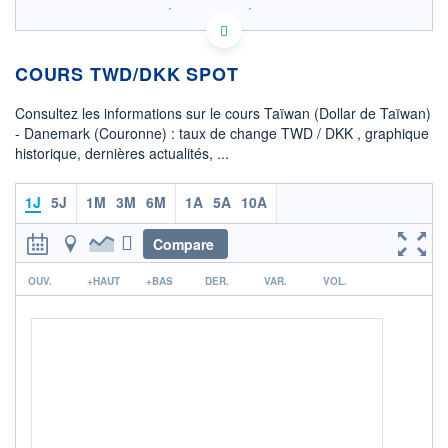
SIX - FOREX 2 DONNÉES TEMPS RÉEL
Politique d'exécution
COURS TWD/DKK SPOT
0,2012
0,2010
Consultez les informations sur le cours Taïwan (Dollar de Taïwan)
0,2008
- Danemark (Couronne) : taux de change TWD / DKK , graphique
historique, dernières actualités, ...
0,2006
0,2004
02h32
04h29
1J
5J
1M
3M
6M
1A
5A
10A
OUVERTURE
CLÔTURE VEILLE
0,2005
0,2005
Compare
r
+ HAUT
+ BAS
OUV.
+HAUT
+BAS
DER.
VAR.
VOL.
0,2010
0,2005
COTATION SPÉCIFIQUE
DKK/TWD
4,9774
-0,20%
+ PORTEFEUILLE
+ LISTE