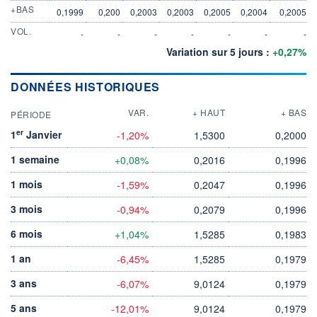
+BAS
0,1999
0,200
0,2003
0,2003
0,2005
0,2004
0,2005
VOL.
-
-
-
-
-
-
-
Variation sur 5 jours :
+0,27%
DONNÉES HISTORIQUES
VAR.
+ HAUT
+ BAS
PÉRIODE
er
1
Janvier
-1,20%
1,5300
0,2000
1 semaine
+0,08%
0,2016
0,1996
1 mois
-1,59%
0,2047
0,1996
3 mois
-0,94%
0,2079
0,1996
6 mois
+1,04%
1,5285
0,1983
1 an
-6,45%
1,5285
0,1979
3 ans
-6,07%
9,0124
0,1979
5 ans
-12,01%
9,0124
0,1979