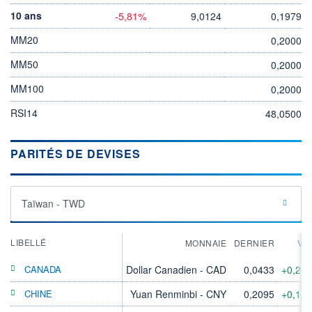
10 ans
-5,81%
9,0124
0,1979
MM20
0,2000
MM50
0,2000
MM100
0,2000
RSI14
48,0500
PARITÉS DE DEVISES
Taïwan - TWD
LIBELLÉ
MONNAIE
DERNIER
VA
CANADA
Dollar Canadien - CAD
0,0433
+0,21
CHINE
Yuan Renminbi - CNY
0,2095
+0,14