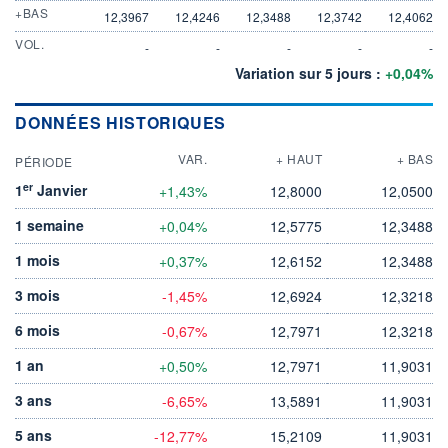
+BAS
12,3967
12,4246
12,3488
12,3742
12,4062
VOL.
-
-
-
-
-
Variation sur 5 jours :
+0,04%
DONNÉES HISTORIQUES
VAR.
+ HAUT
+ BAS
PÉRIODE
er
1
Janvier
+1,43%
12,8000
12,0500
1 semaine
+0,04%
12,5775
12,3488
1 mois
+0,37%
12,6152
12,3488
3 mois
-1,45%
12,6924
12,3218
6 mois
-0,67%
12,7971
12,3218
1 an
+0,50%
12,7971
11,9031
3 ans
-6,65%
13,5891
11,9031
5 ans
-12,77%
15,2109
11,9031