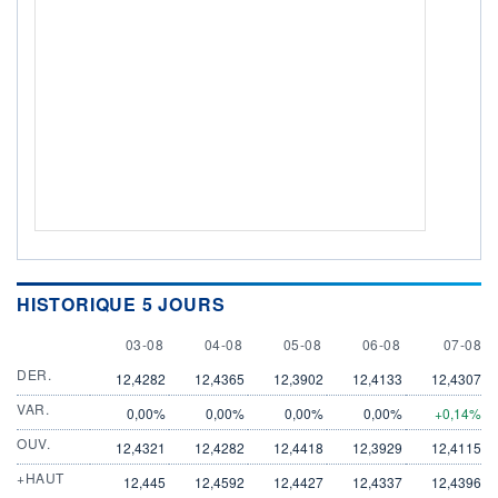
HISTORIQUE 5 JOURS
3 AUGUST
4 AUGUST
5 AUGUST
6 AUGUST
7 AUGU
03-08
04-08
05-08
06-08
07-08
DER.
12,4282
12,4365
12,3902
12,4133
12,4307
VAR.
0,00%
0,00%
0,00%
0,00%
+0,14%
OUV.
12,4321
12,4282
12,4418
12,3929
12,4115
+HAUT
12,445
12,4592
12,4427
12,4337
12,4396