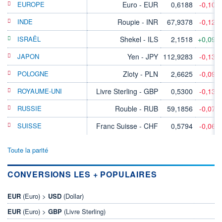
EUROPE
Euro - EUR
0,6188
-0,10%
INDE
Roupie - INR
67,9378
-0,12%
ISRAËL
Shekel - ILS
2,1518
+0,09%
JAPON
Yen - JPY
112,9283
-0,13%
POLOGNE
Zloty - PLN
2,6625
-0,09%
ROYAUME-UNI
Livre Sterling - GBP
0,5300
-0,13%
RUSSIE
Rouble - RUB
59,1856
-0,07%
SUISSE
Franc Suisse - CHF
0,5794
-0,06%
Toute la parité
CONVERSIONS LES + POPULAIRES
EUR
(Euro) >
USD
(Dollar)
EUR
(Euro) >
GBP
(Livre Sterling)