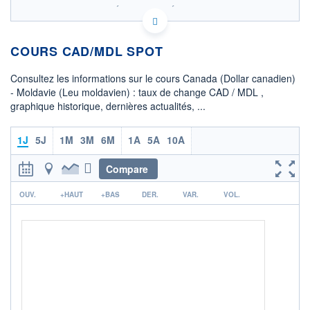
SIX - FOREX 2 DONNÉES TEMPS RÉEL
Politique d'exécution
COURS CAD/MDL SPOT
12,46
12,44
Consultez les informations sur le cours Canada (Dollar canadien)
- Moldavie (Leu moldavien) : taux de change CAD / MDL ,
12,42
graphique historique, dernières actualités, ...
12,40
02h58
05h21
1J
5J
1M
3M
6M
1A
5A
10A
OUVERTURE
CLÔTURE VEILLE
12,4115
12,4133
Compare
r
+ HAUT
+ BAS
OUV.
+HAUT
+BAS
DER.
VAR.
VOL.
12,4396
12,4062
+ PORTEFEUILLE
+ LISTE