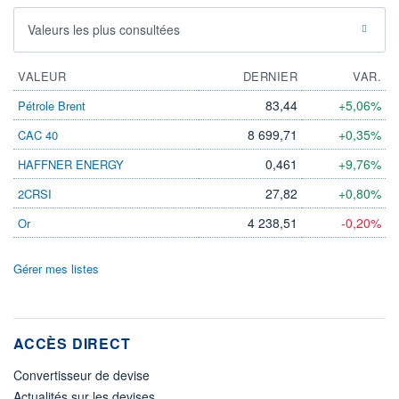
Valeurs les plus consultées
VALEUR
DERNIER
VAR.
83,44
+5,06%
Pétrole Brent
8 699,71
+0,35%
CAC 40
0,461
+9,76%
HAFFNER ENERGY
27,82
+0,80%
2CRSI
4 238,51
-0,20%
Or
Gérer mes listes
ACCÈS DIRECT
Convertisseur de devise
Actualités sur les devises