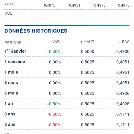
+BAS
0,4975
0,4951
0,4975
0,4975
VOL.
-
-
-
-
DONNÉES HISTORIQUES
VAR.
+ HAUT
+ BAS
PÉRIODE
er
1
Janvier
+0,50%
0,5000
0,4900
1 semaine
0,00%
0,5025
0,4951
1 mois
0,00%
0,5025
0,4951
3 mois
0,00%
0,5025
0,4951
6 mois
0,00%
0,5025
0,4926
1 an
+0,50%
0,5025
0,4926
3 ans
-0,50%
0,5025
0,1711
5 ans
-0,50%
0,5025
0,1711