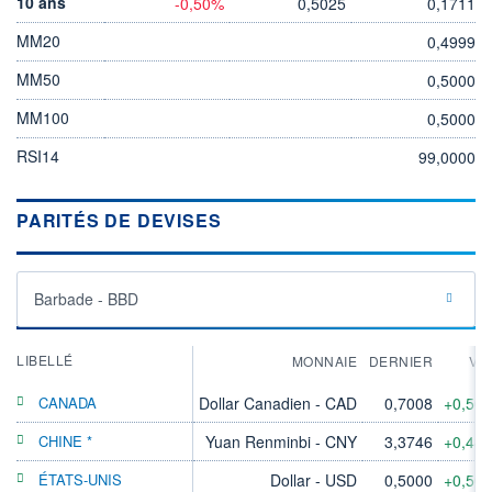
10 ans
-0,50%
0,5025
0,1711
MM20
0,4999
MM50
0,5000
MM100
0,5000
RSI14
99,0000
PARITÉS DE DEVISES
Barbade - BBD
LIBELLÉ
MONNAIE
DERNIER
VA
CANADA
Dollar Canadien - CAD
0,7008
+0,50
CHINE *
Yuan Renminbi - CNY
3,3746
+0,48
ÉTATS-UNIS
Dollar - USD
0,5000
+0,50