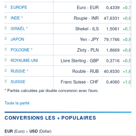
EUROPE
Euro - EUR
0,4339
+0,75
INDE *
Roupie - INR
47,6331
+0,69
ISRAËL *
Shekel - ILS
1,5061
+0,74
JAPON
Yen - JPY
79,1766
+0,95
POLOGNE *
Zloty - PLN
1,8669
+0,80
ROYAUME-UNI
Livre Sterling - GBP
0,3716
+0,57
RUSSIE *
Rouble - RUB
40,9330
+1,61
SUISSE
Franc Suisse - CHF
0,4060
+1,09
* Parités calculées par double conversion avec l'euro.
Toute la parité
CONVERSIONS LES + POPULAIRES
EUR
(Euro) >
USD
(Dollar)