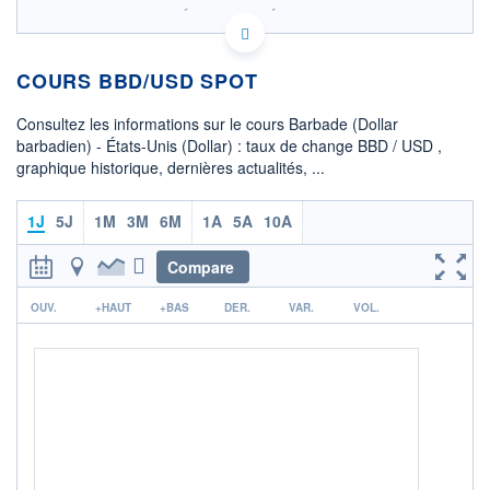
SIX - FOREX 2 DONNÉES TEMPS RÉEL
Politique d'exécution
COURS BBD/USD SPOT
0,501
0,500
Consultez les informations sur le cours Barbade (Dollar
0,499
barbadien) - États-Unis (Dollar) : taux de change BBD / USD ,
graphique historique, dernières actualités, ...
0,498
0,497
08h00
15h25
22h50
1J
5J
1M
3M
6M
1A
5A
10A
OUVERTURE
CLÔTURE VEILLE
0,4975
0,4975
Compare
r
+ HAUT
+ BAS
OUV.
+HAUT
+BAS
DER.
VAR.
VOL.
0,5000
0,4975
COTATION SPÉCIFIQUE
USD/BBD
2,0009
0,00%
+ PORTEFEUILLE
+ LISTE