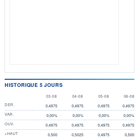
HISTORIQUE 5 JOURS
3 AUGUST
4 AUGUST
5 AUGUST
6 AUGU
03-08
04-08
05-08
06-08
DER.
0,4975
0,4975
0,4975
0,4975
VAR.
0,00%
0,00%
0,00%
0,00%
OUV.
0,4975
0,4975
0,4975
0,4975
+HAUT
0,500
0,5025
0,4975
0,500