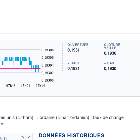
OUVERTURE
CLÔTURE
VEILLE
0,1931
0,19308
0,1930
0,19306
+ HAUT
+ BAS
0,19304
0,1931
0,1930
0,19302
0,19300
07h48
15h01
22h14
bes unis (Dirham) - Jordanie (Dinar jordanien) : taux de change
s, ...
DONNÉES HISTORIQUES