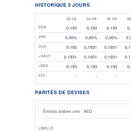
HISTORIQUE 5 JOURS
3 AUGUST
4 AUGUST
5 AUGUST
6
03-08
04-08
05-08
0
DER.
0,193
0,193
0,193
0
VAR.
0,00%
0,00%
0,00%
0,
OUV.
0,193
0,1931
0,1931
0,
+HAUT
0,1931
0,1931
0,1931
0,
+BAS
0,193
0,193
0,193
0
VOL.
-
-
-
PARITÉS DE DEVISES
Émirats arabes unis - AED
LIBELLÉ