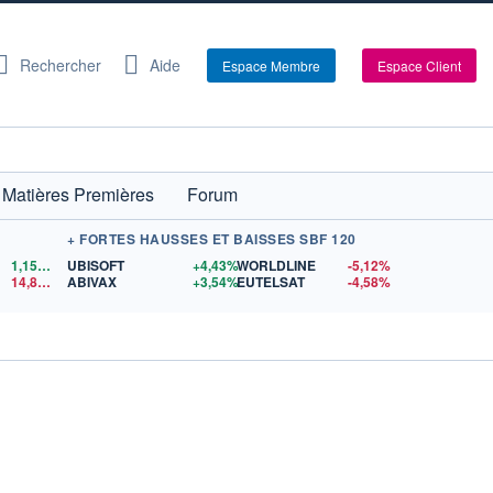
Rechercher
Aide
Espace Membre
Espace Client
Matières Premières
Forum
+ FORTES HAUSSES ET BAISSES SBF 120
1,1558
$US
UBISOFT
+4,43%
WORLDLINE
-5,12%
14,87
$US
ABIVAX
+3,54%
EUTELSAT
-4,58%