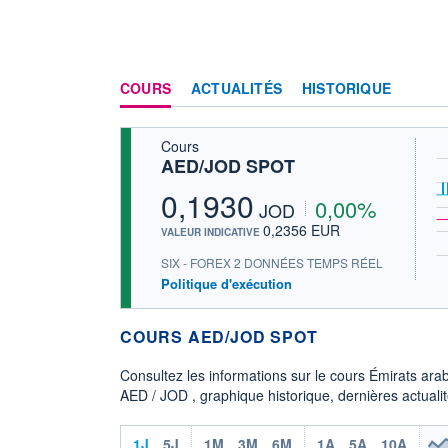
COURS
ACTUALITÉS
HISTORIQUE
Cours
AED/JOD SPOT
0,1930
0,00%
JOD
0,2356 EUR
VALEUR INDICATIVE
SIX - FOREX 2 DONNÉES TEMPS RÉEL
Politique d'exécution
COURS AED/JOD SPOT
Consultez les informations sur le cours Émirats ara
AED / JOD , graphique historique, dernières actualité
1J
5J
1M
3M
6M
1A
5A
10A