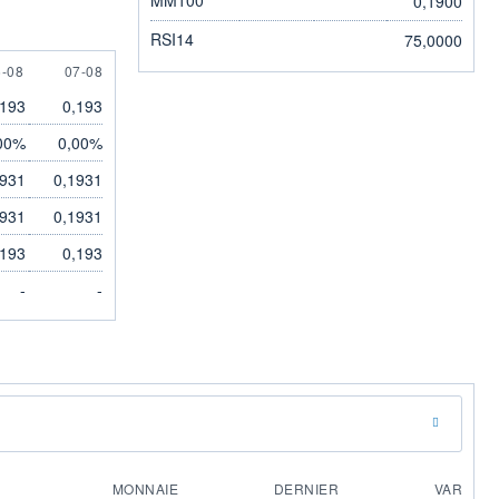
0,1900
RSI14
75,0000
 AUGUST
7 AUGUST
6-08
07-08
,193
0,193
00%
0,00%
1931
0,1931
1931
0,1931
,193
0,193
-
-
MONNAIE
DERNIER
VAR