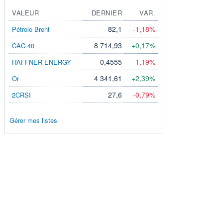
VALEUR
DERNIER
VAR.
82,1
-1,18%
Pétrole Brent
8 714,93
+0,17%
CAC 40
0,4555
-1,19%
HAFFNER ENERGY
4 341,61
+2,39%
Or
27,6
-0,79%
2CRSI
Gérer mes listes