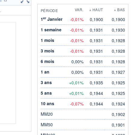
VAR.
+ HAUT
+ BAS
PÉRIODE
.
er
1
Janvier
-0,01%
0,1900
0,1900
1 semaine
-0,01%
0,1931
0,1930
1 mois
-0,01%
0,1931
0,1928
3 mois
-0,01%
0,1931
0,1928
6 mois
0,00%
0,1931
0,1928
1 an
0,00%
0,1931
0,1927
3 ans
+0,01%
0,1935
0,1925
5 ans
+0,01%
0,1944
0,1925
10 ans
-0,07%
0,1944
0,1924
MM20
0,1902
MM50
0,1901
MM100