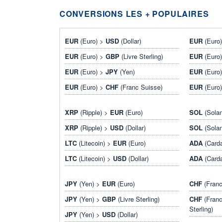
CONVERSIONS LES + POPULAIRES
EUR
(Euro) >
USD
(Dollar)
EUR
(Euro
EUR
(Euro) >
GBP
(Livre Sterling)
EUR
(Euro
EUR
(Euro) >
JPY
(Yen)
EUR
(Euro
EUR
(Euro) >
CHF
(Franc Suisse)
EUR
(Euro
XRP
(Ripple) >
EUR
(Euro)
SOL
(Sola
XRP
(Ripple) >
USD
(Dollar)
SOL
(Sola
LTC
(Litecoin) >
EUR
(Euro)
ADA
(Card
LTC
(Litecoin) >
USD
(Dollar)
ADA
(Card
JPY
(Yen) >
EUR
(Euro)
CHF
(Franc
JPY
(Yen) >
GBP
(Livre Sterling)
CHF
(Franc
Sterling)
JPY
(Yen) >
USD
(Dollar)