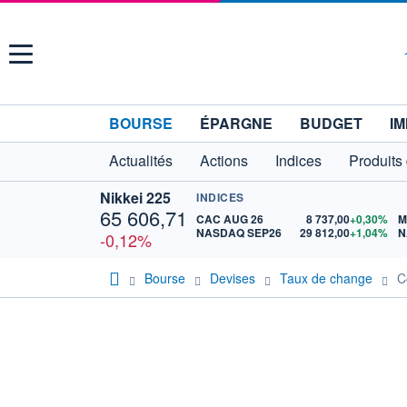
Menu
BOURSE
ÉPARGNE
BUDGET
IM
Actualités
Actions
Indices
Produits
Nikkei 225
INDICES
65 606,71
CAC AUG 26
8 737,00
+0,30%
M
NASDAQ SEP26
29 812,00
+1,04%
N
-0,12%
Bourse
Devises
Taux de change
C