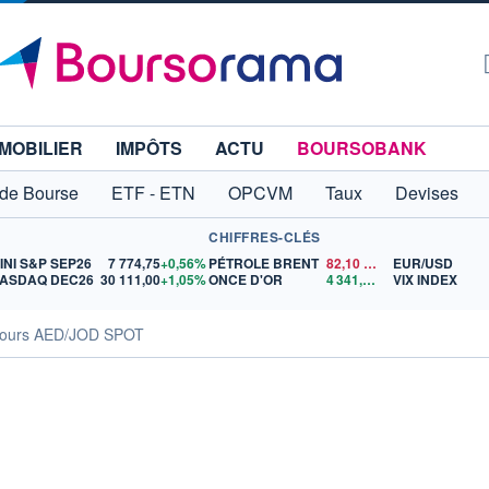
MOBILIER
IMPÔTS
ACTU
BOURSOBANK
 de Bourse
ETF - ETN
OPCVM
Taux
Devises
CHIFFRES-CLÉS
INI S&P SEP26
7 774,75
+0,56%
PÉTROLE BRENT
82,10
$US
EUR/USD
ASDAQ DEC26
30 111,00
+1,05%
ONCE D'OR
4 341,07
$US
VIX INDEX
ours AED/JOD SPOT