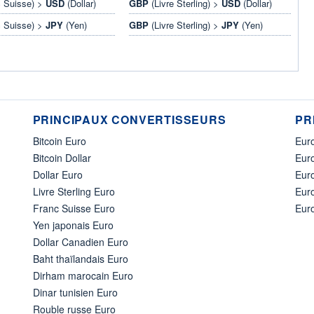
 Suisse) >
USD
(Dollar)
GBP
(Livre Sterling) >
USD
(Dollar)
 Suisse) >
JPY
(Yen)
GBP
(Livre Sterling) >
JPY
(Yen)
PRINCIPAUX CONVERTISSEURS
PR
Bitcoin Euro
Euro
Bitcoin Dollar
Euro
Dollar Euro
Eur
Livre Sterling Euro
Eur
Franc Suisse Euro
Eur
Yen japonais Euro
Dollar Canadien Euro
Baht thaïlandais Euro
Dirham marocain Euro
Dinar tunisien Euro
Rouble russe Euro