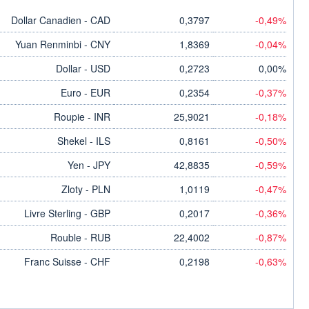
Dollar Canadien - CAD
0,3797
-0,49%
Yuan Renminbi - CNY
1,8369
-0,04%
Dollar - USD
0,2723
0,00%
Euro - EUR
0,2354
-0,37%
Roupie - INR
25,9021
-0,18%
Shekel - ILS
0,8161
-0,50%
Yen - JPY
42,8835
-0,59%
Zloty - PLN
1,0119
-0,47%
Livre Sterling - GBP
0,2017
-0,36%
Rouble - RUB
22,4002
-0,87%
Franc Suisse - CHF
0,2198
-0,63%