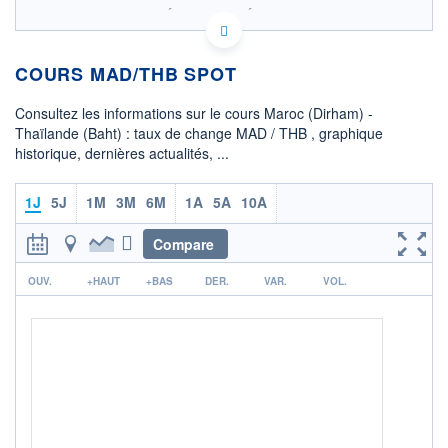
SIX - FOREX 2 DONNÉES TEMPS RÉEL
Politique d'exécution
COURS MAD/THB SPOT
3,545
Consultez les informations sur le cours Maroc (Dirham) -
3,540
Thaïlande (Baht) : taux de change MAD / THB , graphique
historique, dernières actualités, ...
3,535
02h05
03h35
1J
5J
1M
3M
6M
1A
5A
10A
OUVERTURE
CLÔTURE VEILLE
3,5423
3,5423
Compare
r
+ HAUT
+ BAS
OUV.
+HAUT
+BAS
DER.
VAR.
VOL.
3,5434
3,5370
COTATION SPÉCIFIQUE
THB/MAD
0,2824
+0,03%
+ PORTEFEUILLE
+ LISTE