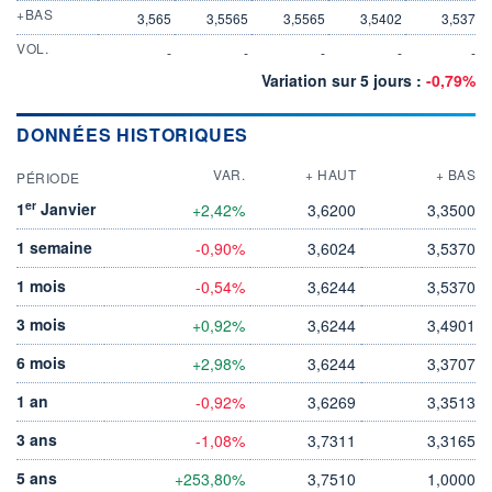
+BAS
3,565
3,5565
3,5565
3,5402
3,537
VOL.
-
-
-
-
-
Variation sur 5 jours :
-0,79%
DONNÉES HISTORIQUES
VAR.
+ HAUT
+ BAS
PÉRIODE
er
1
Janvier
+2,42%
3,6200
3,3500
1 semaine
-0,90%
3,6024
3,5370
1 mois
-0,54%
3,6244
3,5370
3 mois
+0,92%
3,6244
3,4901
6 mois
+2,98%
3,6244
3,3707
1 an
-0,92%
3,6269
3,3513
3 ans
-1,08%
3,7311
3,3165
5 ans
+253,80%
3,7510
1,0000