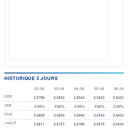
HISTORIQUE 5 JOURS
2 AUGUST
3 AUGUST
4 AUGUST
5 AUGUST
6 AUGU
02-08
03-08
04-08
05-08
06-08
DER.
3,5789
3,5693
3,5543
3,5423
3,5423
VAR.
0,00%
0,00%
0,00%
0,00%
0,00%
OUV.
3,5859
3,5693
3,5693
3,5543
3,5423
+HAUT
3,5811
3,5757
3,5789
3,5575
3,5434