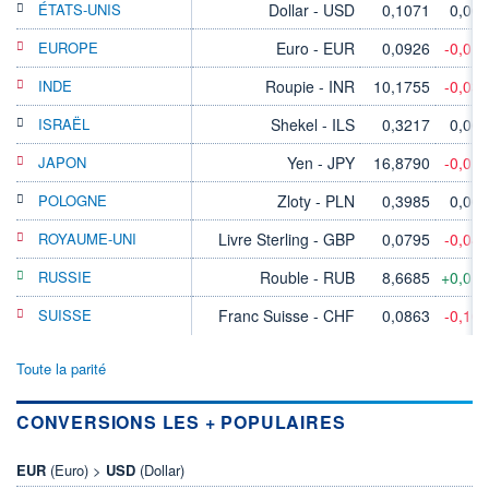
ÉTATS-UNIS
Dollar - USD
0,1071
0,00
EUROPE
Euro - EUR
0,0926
-0,01
INDE
Roupie - INR
10,1755
-0,03
ISRAËL
Shekel - ILS
0,3217
0,00
JAPON
Yen - JPY
16,8790
-0,01
POLOGNE
Zloty - PLN
0,3985
0,00
ROYAUME-UNI
Livre Sterling - GBP
0,0795
-0,04
RUSSIE
Rouble - RUB
8,6685
+0,01
SUISSE
Franc Suisse - CHF
0,0863
-0,10
Toute la parité
CONVERSIONS LES + POPULAIRES
EUR
(Euro) >
USD
(Dollar)