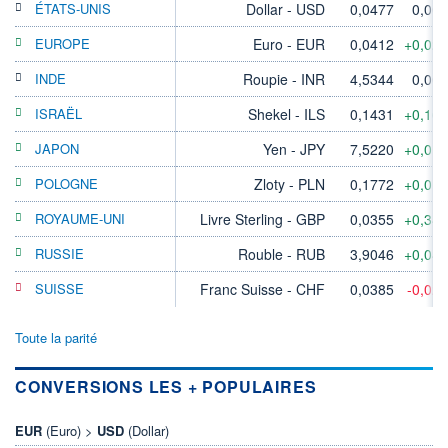
ÉTATS-UNIS
Dollar - USD
0,0477
0,00
EUROPE
Euro - EUR
0,0412
+0,02
INDE
Roupie - INR
4,5344
0,00
ISRAËL
Shekel - ILS
0,1431
+0,16
JAPON
Yen - JPY
7,5220
+0,01
POLOGNE
Zloty - PLN
0,1772
+0,01
ROYAUME-UNI
Livre Sterling - GBP
0,0355
+0,34
RUSSIE
Rouble - RUB
3,9046
+0,04
SUISSE
Franc Suisse - CHF
0,0385
-0,02
Toute la parité
CONVERSIONS LES + POPULAIRES
EUR
(Euro) >
USD
(Dollar)