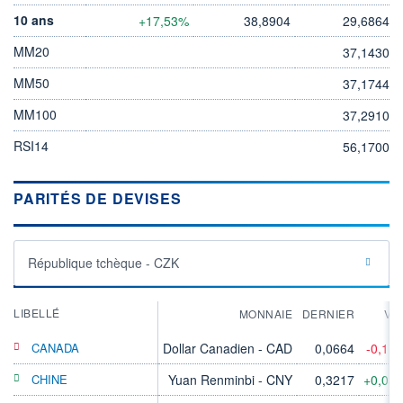
10 ans
+17,53%
38,8904
29,6864
MM20
37,1430
MM50
37,1744
MM100
37,2910
RSI14
56,1700
PARITÉS DE DEVISES
République tchèque - CZK
LIBELLÉ
MONNAIE
DERNIER
VA
CANADA
Dollar Canadien - CAD
0,0664
-0,11
CHINE
Yuan Renminbi - CNY
0,3217
+0,03