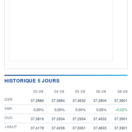
HISTORIQUE 5 JOURS
3 AUGUST
4 AUGUST
5 AUGUST
6 AUGUST
8 AUGU
03-08
04-08
05-08
06-08
08-08
DER.
37,2886
37,3884
37,4632
37,2804
37,3901
VAR.
0,00%
0,00%
0,00%
0,00%
+0,02%
OUV.
37,3816
37,2934
37,2934
37,4632
37,3901
+HAUT
37,4179
37,4236
37,5061
37,4833
37,3901