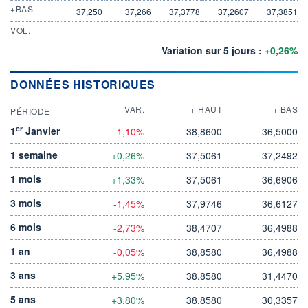
+BAS
37,250
37,266
37,3778
37,2607
37,3851
VOL.
-
-
-
-
-
Variation sur 5 jours :
+0,26%
DONNÉES HISTORIQUES
VAR.
+ HAUT
+ BAS
PÉRIODE
er
1
Janvier
-1,10%
38,8600
36,5000
1 semaine
+0,26%
37,5061
37,2492
1 mois
+1,33%
37,5061
36,6906
3 mois
-1,45%
37,9746
36,6127
6 mois
-2,73%
38,4707
36,4988
1 an
-0,05%
38,8580
36,4988
3 ans
+5,95%
38,8580
31,4470
5 ans
+3,80%
38,8580
30,3357