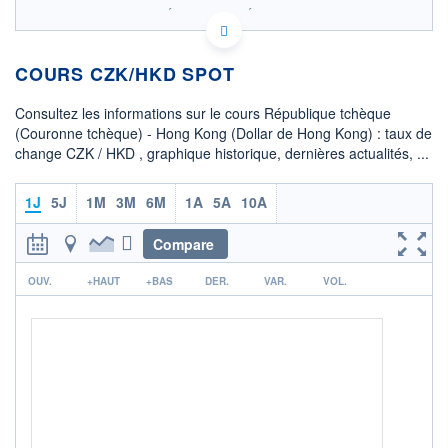
SIX - FOREX 2 DONNÉES TEMPS RÉEL
Politique d'exécution
COURS CZK/HKD SPOT
37,5
37,4
Consultez les informations sur le cours République tchèque
(Couronne tchèque) - Hong Kong (Dollar de Hong Kong) : taux de
37,3
change CZK / HKD , graphique historique, dernières actualités, ...
37,2
08h02
15h29
1J
5J
1M
3M
6M
1A
5A
10A
OUVERTURE
CLÔTURE VEILLE
37,3901
37,3818
Compare
r
+ HAUT
+ BAS
OUV.
+HAUT
+BAS
DER.
VAR.
VOL.
37,3901
37,3851
+ PORTEFEUILLE
+ LISTE