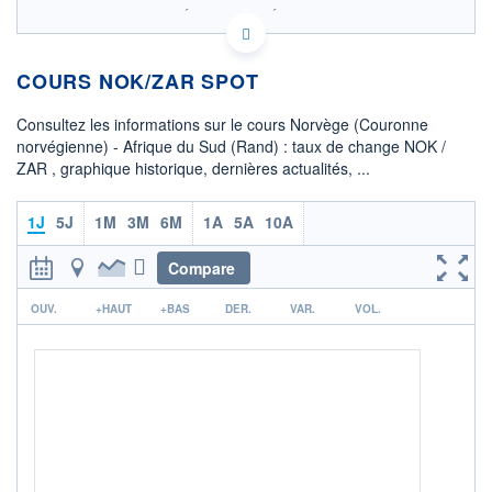
SIX - FOREX 2 DONNÉES TEMPS RÉEL
Politique d'exécution
COURS NOK/ZAR SPOT
172
171
Consultez les informations sur le cours Norvège (Couronne
norvégienne) - Afrique du Sud (Rand) : taux de change NOK /
170
ZAR , graphique historique, dernières actualités, ...
169
08h02
15h29
1J
5J
1M
3M
6M
1A
5A
10A
OUVERTURE
CLÔTURE VEILLE
169,8553
169,7603
Compare
r
+ HAUT
+ BAS
OUV.
+HAUT
+BAS
DER.
VAR.
VOL.
169,8553
169,8553
COTATION SPÉCIFIQUE
ZAR/NOK
0,5887
-0,06%
+ PORTEFEUILLE
+ LISTE