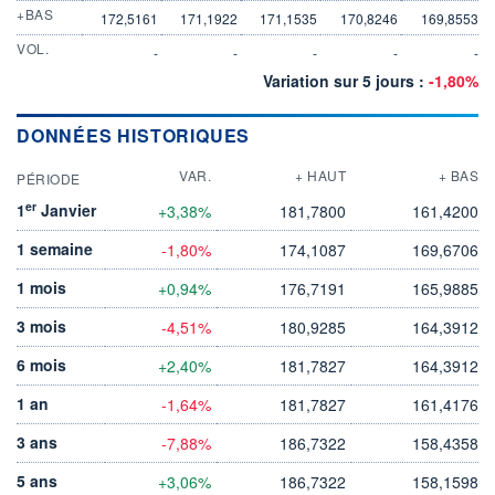
+BAS
172,5161
171,1922
171,1535
170,8246
169,8553
VOL.
-
-
-
-
-
Variation sur 5 jours :
-1,80%
DONNÉES HISTORIQUES
VAR.
+ HAUT
+ BAS
PÉRIODE
er
1
Janvier
+3,38%
181,7800
161,4200
1 semaine
-1,80%
174,1087
169,6706
1 mois
+0,94%
176,7191
165,9885
3 mois
-4,51%
180,9285
164,3912
6 mois
+2,40%
181,7827
164,3912
1 an
-1,64%
181,7827
161,4176
3 ans
-7,88%
186,7322
158,4358
5 ans
+3,06%
186,7322
158,1598