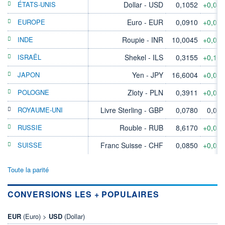
ÉTATS-UNIS
Dollar - USD
0,1052
+0,04
EUROPE
Euro - EUR
0,0910
+0,07
INDE
Roupie - INR
10,0045
+0,02
ISRAËL
Shekel - ILS
0,3155
+0,10
JAPON
Yen - JPY
16,6004
+0,05
POLOGNE
Zloty - PLN
0,3911
+0,05
ROYAUME-UNI
Livre Sterling - GBP
0,0780
0,00
RUSSIE
Rouble - RUB
8,6170
+0,08
SUISSE
Franc Suisse - CHF
0,0850
+0,02
Toute la parité
CONVERSIONS LES + POPULAIRES
EUR
(Euro) >
USD
(Dollar)