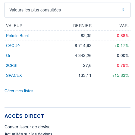
Valeurs les plus consultées
VALEUR
DERNIER
VAR.
82,35
-0,88%
Pétrole Brent
8 714,93
+0,17%
CAC 40
4 342,26
0,00%
Or
27,6
-0,79%
2CRSI
133,11
+15,83%
SPACEX
Gérer mes listes
ACCÈS DIRECT
Convertisseur de devise
Actualités sur les devises