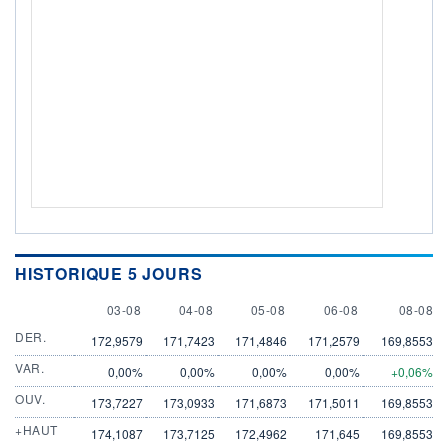
HISTORIQUE 5 JOURS
3 AUGUST
4 AUGUST
5 AUGUST
6 AUGUST
8 AUGU
03-08
04-08
05-08
06-08
08-08
DER.
172,9579
171,7423
171,4846
171,2579
169,8553
VAR.
0,00%
0,00%
0,00%
0,00%
+0,06%
OUV.
173,7227
173,0933
171,6873
171,5011
169,8553
+HAUT
174,1087
173,7125
172,4962
171,645
169,8553