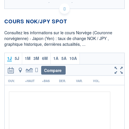
SIX - FOREX 2 DONNÉES TEMPS RÉEL
Politique d'exécution
COURS NOK/JPY SPOT
16,65
16,60
Consultez les informations sur le cours Norvège (Couronne
norvégienne) - Japon (Yen) : taux de change NOK / JPY ,
16,55
graphique historique, dernières actualités, ...
16,50
08h02
15h29
1J
5J
1M
3M
6M
1A
5A
10A
OUVERTURE
CLÔTURE VEILLE
16,5596
16,5582
Compare
r
+ HAUT
+ BAS
OUV.
+HAUT
+BAS
DER.
VAR.
VOL.
16,6116
16,5175
COTATION SPÉCIFIQUE
JPY/NOK
6,0232
-0,27%
+ PORTEFEUILLE
+ LISTE