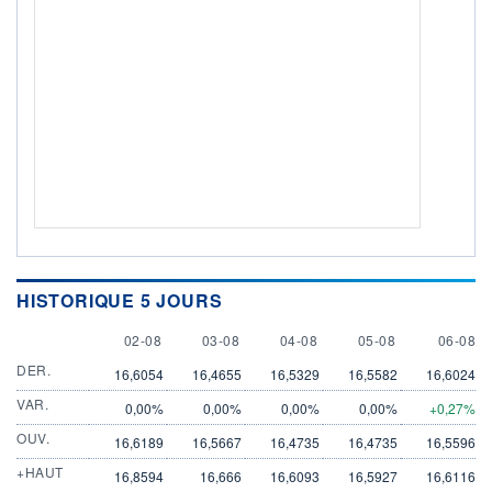
HISTORIQUE 5 JOURS
2 AUGUST
3 AUGUST
4 AUGUST
5 AUGUST
6 AUGU
02-08
03-08
04-08
05-08
06-08
DER.
16,6054
16,4655
16,5329
16,5582
16,6024
VAR.
0,00%
0,00%
0,00%
0,00%
+0,27%
OUV.
16,6189
16,5667
16,4735
16,4735
16,5596
+HAUT
16,8594
16,666
16,6093
16,5927
16,6116