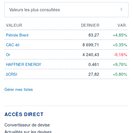
Valeurs les plus consultées
VALEUR
DERNIER
VAR.
83,27
+4,85%
Pétrole Brent
8 699,71
+0,35%
CAC 40
4 240,43
-0,16%
Or
0,461
+9,76%
HAFFNER ENERGY
27,82
+0,80%
2CRSI
Gérer mes listes
ACCÈS DIRECT
Convertisseur de devise
Actualités sur les devises