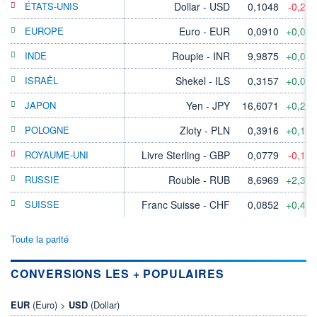
ÉTATS-UNIS
Dollar - USD
0,1048
-0,21
EUROPE
Euro - EUR
0,0910
+0,08
INDE
Roupie - INR
9,9875
+0,04
ISRAËL
Shekel - ILS
0,3157
+0,06
JAPON
Yen - JPY
16,6071
+0,29
POLOGNE
Zloty - PLN
0,3916
+0,19
ROYAUME-UNI
Livre Sterling - GBP
0,0779
-0,13
RUSSIE
Rouble - RUB
8,6969
+2,30
SUISSE
Franc Suisse - CHF
0,0852
+0,46
Toute la parité
CONVERSIONS LES + POPULAIRES
EUR
(Euro) >
USD
(Dollar)