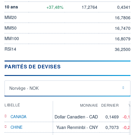
10 ans
+37,48%
17,2764
0,4341
MM20
16,7806
MM50
16,7470
MM100
16,8079
RSI14
36,2500
PARITÉS DE DEVISES
Norvège - NOK
LIBELLÉ
MONNAIE
DERNIER
VA
CANADA
Dollar Canadien - CAD
0,1469
-0,18
CHINE
Yuan Renminbi - CNY
0,7073
-0,21