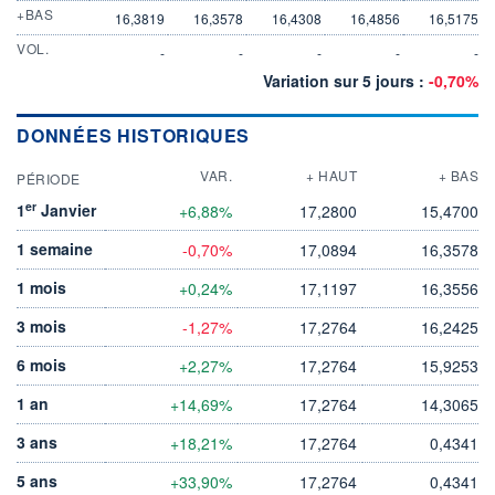
+BAS
16,3819
16,3578
16,4308
16,4856
16,5175
VOL.
-
-
-
-
-
Variation sur 5 jours :
-0,70%
DONNÉES HISTORIQUES
VAR.
+ HAUT
+ BAS
PÉRIODE
er
1
Janvier
+6,88%
17,2800
15,4700
1 semaine
-0,70%
17,0894
16,3578
1 mois
+0,24%
17,1197
16,3556
3 mois
-1,27%
17,2764
16,2425
6 mois
+2,27%
17,2764
15,9253
1 an
+14,69%
17,2764
14,3065
3 ans
+18,21%
17,2764
0,4341
5 ans
+33,90%
17,2764
0,4341