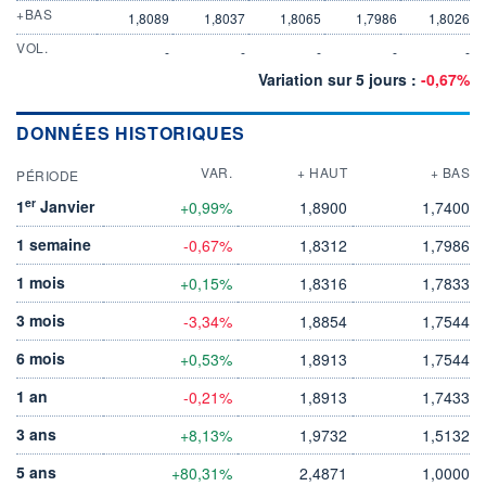
+BAS
1,8089
1,8037
1,8065
1,7986
1,8026
VOL.
-
-
-
-
-
Variation sur 5 jours :
-0,67%
DONNÉES HISTORIQUES
VAR.
+ HAUT
+ BAS
PÉRIODE
er
1
Janvier
+0,99%
1,8900
1,7400
1 semaine
-0,67%
1,8312
1,7986
1 mois
+0,15%
1,8316
1,7833
3 mois
-3,34%
1,8854
1,7544
6 mois
+0,53%
1,8913
1,7544
1 an
-0,21%
1,8913
1,7433
3 ans
+8,13%
1,9732
1,5132
5 ans
+80,31%
2,4871
1,0000