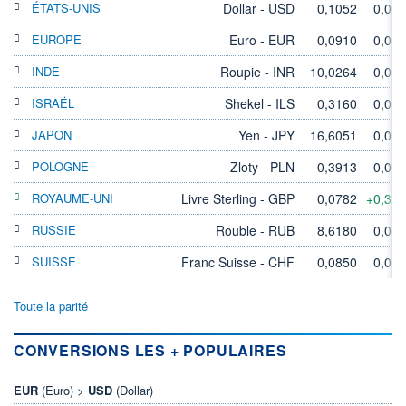
ÉTATS-UNIS
Dollar - USD
0,1052
0,00
EUROPE
Euro - EUR
0,0910
0,00
INDE
Roupie - INR
10,0264
0,00
ISRAËL
Shekel - ILS
0,3160
0,00
JAPON
Yen - JPY
16,6051
0,00
POLOGNE
Zloty - PLN
0,3913
0,00
ROYAUME-UNI
Livre Sterling - GBP
0,0782
+0,32
RUSSIE
Rouble - RUB
8,6180
0,00
SUISSE
Franc Suisse - CHF
0,0850
0,00
Toute la parité
CONVERSIONS LES + POPULAIRES
EUR
(Euro) >
USD
(Dollar)