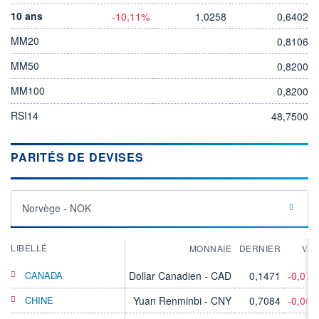
10 ans
-10,11%
1,0258
0,6402
MM20
0,8106
MM50
0,8200
MM100
0,8200
RSI14
48,7500
PARITÉS DE DEVISES
Norvège - NOK
LIBELLÉ
MONNAIE
DERNIER
VA
CANADA
Dollar Canadien - CAD
0,1471
-0,07
CHINE
Yuan Renminbi - CNY
0,7084
-0,06