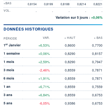
+BAS
0,8154
0,8199
0,8188
0,8214
0,8221
VOL.
-
-
-
-
-
Variation sur 5 jours :
+0,06%
DONNÉES HISTORIQUES
VAR.
+ HAUT
+ BAS
PÉRIODE
er
1
Janvier
+6,53%
0,8600
0,7700
1 semaine
+0,06%
0,8290
0,8157
1 mois
+2,59%
0,8290
0,7947
3 mois
-2,46%
0,8559
0,7871
6 mois
+1,91%
0,8559
0,7871
1 an
+6,71%
0,8559
0,7559
3 ans
+6,84%
0,8559
0,6753
5 ans
-6,05%
0,9386
0,6753