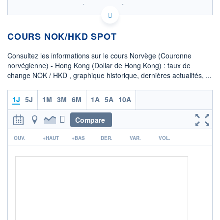
SIX - FOREX 2 DONNÉES TEMPS RÉEL
Politique d'exécution
COURS NOK/HKD SPOT
0,824
Consultez les informations sur le cours Norvège (Couronne
0,823
norvégienne) - Hong Kong (Dollar de Hong Kong) : taux de
change NOK / HKD , graphique historique, dernières actualités, ...
0,822
02h20
04h05
1J
5J
1M
3M
6M
1A
5A
10A
OUVERTURE
CLÔTURE VEILLE
0,8236
0,8236
Compare
r
+ HAUT
+ BAS
OUV.
+HAUT
+BAS
DER.
VAR.
VOL.
0,8238
0,8221
COTATION SPÉCIFIQUE
HKD/NOK
121,6272
+0,17%
+ PORTEFEUILLE
+ LISTE