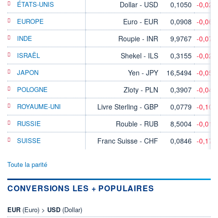
ÉTATS-UNIS
Dollar - USD
0,1050
-0,02
EUROPE
Euro - EUR
0,0908
-0,06
INDE
Roupie - INR
9,9767
-0,07
ISRAËL
Shekel - ILS
0,3155
-0,02
JAPON
Yen - JPY
16,5494
-0,05
POLOGNE
Zloty - PLN
0,3907
-0,04
ROYAUME-UNI
Livre Sterling - GBP
0,0779
-0,10
RUSSIE
Rouble - RUB
8,5004
-0,01
SUISSE
Franc Suisse - CHF
0,0846
-0,17
Toute la parité
CONVERSIONS LES + POPULAIRES
EUR
(Euro) >
USD
(Dollar)