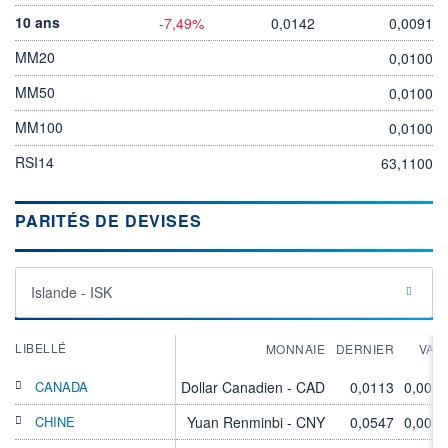
10 ans
-7,49%
0,0142
0,0091
MM20
0,0100
MM50
0,0100
MM100
0,0100
RSI14
63,1100
PARITÉS DE DEVISES
Islande - ISK
LIBELLÉ
MONNAIE
DERNIER
VAR
CANADA
Dollar Canadien - CAD
0,0113
0,00%
CHINE
Yuan Renminbi - CNY
0,0547
0,00%