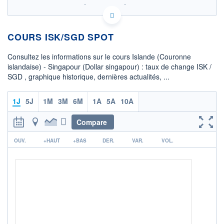
SIX - FOREX 2 DONNÉES TEMPS RÉEL
Politique d'exécution
COURS ISK/SGD SPOT
0,01040
Consultez les informations sur le cours Islande (Couronne
0,01035
islandaise) - Singapour (Dollar singapour) : taux de change ISK /
SGD , graphique historique, dernières actualités, ...
0,01030
08h02
15h29
1J
5J
1M
3M
6M
1A
5A
10A
OUVERTURE
CLÔTURE VEILLE
0,0104
0,0104
Compare
r
+ HAUT
+ BAS
OUV.
+HAUT
+BAS
DER.
VAR.
VOL.
0,0104
0,0104
COTATION SPÉCIFIQUE
SGD/ISK
96,4053
0,00%
+ PORTEFEUILLE
+ LISTE