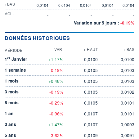
+BAS
0,0104
0,0104
0,0104
0,0104
0,0104
VOL.
-
-
-
-
-
Variation sur 5 jours :
-0,19%
DONNÉES HISTORIQUES
VAR.
+ HAUT
+ BAS
PÉRIODE
er
1
Janvier
+1,17%
0,0100
0,0100
1 semaine
-0,19%
0,0105
0,0103
1 mois
+0,48%
0,0105
0,0103
3 mois
-0,19%
0,0105
0,0102
6 mois
-0,29%
0,0105
0,0101
1 an
-0,96%
0,0107
0,0101
3 ans
+1,47%
0,0107
0,0093
5 ans
-3,62%
0,0109
0,0091