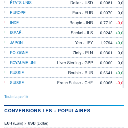
ÉTATS-UNIS
Dollar - USD
0,0081
0,00
EUROPE
Euro - EUR
0,0070
0,00
INDE
Roupie - INR
0,7710
-0,02
ISRAËL
Shekel - ILS
0,0243
+0,04
JAPON
Yen - JPY
1,2794
+0,01
POLOGNE
Zloty - PLN
0,0301
0,00
ROYAUME-UNI
Livre Sterling - GBP
0,0060
0,00
RUSSIE
Rouble - RUB
0,6641
+0,04
SUISSE
Franc Suisse - CHF
0,0065
-0,02
Toute la parité
CONVERSIONS LES + POPULAIRES
EUR
(Euro) >
USD
(Dollar)