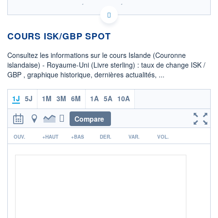
SIX - FOREX 2 DONNÉES TEMPS RÉEL
Politique d'exécution
COURS ISK/GBP SPOT
0,00604
0,00602
Consultez les informations sur le cours Islande (Couronne
islandaise) - Royaume-Uni (Livre sterling) : taux de change ISK /
0,00600
GBP , graphique historique, dernières actualités, ...
0,00598
08h02
15h29
1J
5J
1M
3M
6M
1A
5A
10A
OUVERTURE
CLÔTURE VEILLE
0,0060
0,0060
Compare
r
+ HAUT
+ BAS
OUV.
+HAUT
+BAS
DER.
VAR.
VOL.
0,0060
0,0060
COTATION SPÉCIFIQUE
GBP/ISK
166,4329
0,00%
+ PORTEFEUILLE
+ LISTE