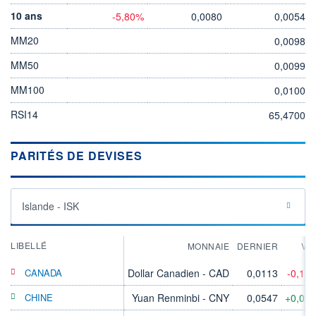
10 ans
-5,80%
0,0080
0,0054
MM20
0,0098
MM50
0,0099
MM100
0,0100
RSI14
65,4700
PARITÉS DE DEVISES
Islande - ISK
LIBELLÉ
MONNAIE
DERNIER
VA
CANADA
Dollar Canadien - CAD
0,0113
-0,18
CHINE
Yuan Renminbi - CNY
0,0547
+0,02