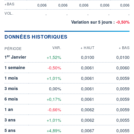
+BAS
0,006
0,006
0,006
0,006
0,006
VOL.
-
-
-
-
-
Variation sur 5 jours :
-0,50%
DONNÉES HISTORIQUES
VAR.
+ HAUT
+ BAS
PÉRIODE
er
1
Janvier
+1,52%
0,0100
0,0100
1 semaine
-0,50%
0,0061
0,0060
1 mois
+1,01%
0,0061
0,0059
3 mois
0,00%
0,0061
0,0059
6 mois
+0,17%
0,0061
0,0059
1 an
-0,66%
0,0062
0,0059
3 ans
+1,01%
0,0062
0,0055
5 ans
+4,89%
0,0067
0,0055