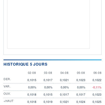
HISTORIQUE 5 JOURS
2 AUGUST
3 AUGUST
4 AUGUST
5 AUGUST
6 AUGU
02-08
03-08
04-08
05-08
06-08
DER.
0,1015
0,1017
0,1021
0,1023
0,1022
VAR.
0,00%
0,00%
0,00%
0,00%
-0,11%
OUV.
0,1018
0,1015
0,1017
0,1017
0,1023
+HAUT
0,1018
0,1019
0,1021
0,1024
0,1025