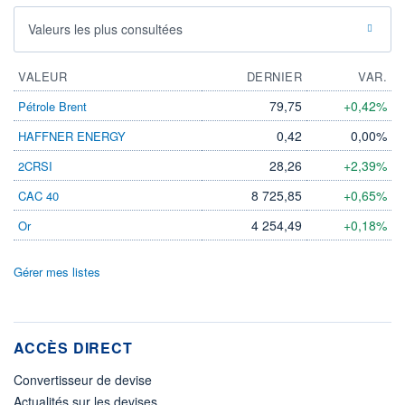
Valeurs les plus consultées
VALEUR
DERNIER
VAR.
79,75
+0,42%
Pétrole Brent
0,42
0,00%
HAFFNER ENERGY
28,26
+2,39%
2CRSI
8 725,85
+0,65%
CAC 40
4 254,49
+0,18%
Or
Gérer mes listes
ACCÈS DIRECT
Convertisseur de devise
Actualités sur les devises