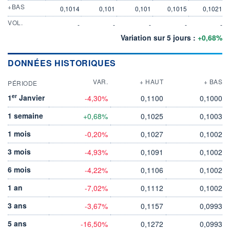
+BAS
0,1014
0,101
0,101
0,1015
0,1021
VOL.
-
-
-
-
-
Variation sur 5 jours :
+0,68%
DONNÉES HISTORIQUES
VAR.
+ HAUT
+ BAS
PÉRIODE
er
1
Janvier
-4,30%
0,1100
0,1000
1 semaine
+0,68%
0,1025
0,1003
1 mois
-0,20%
0,1027
0,1002
3 mois
-4,93%
0,1091
0,1002
6 mois
-4,22%
0,1106
0,1002
1 an
-7,02%
0,1112
0,1002
3 ans
-3,67%
0,1157
0,0993
5 ans
-16,50%
0,1272
0,0993