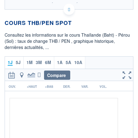
SIX - FOREX 2 DONNÉES TEMPS RÉEL
Politique d'exécution
COURS THB/PEN SPOT
0,1026
0,1024
Consultez les informations sur le cours Thaïlande (Baht) - Pérou
(Sol) : taux de change THB / PEN , graphique historique,
0,1022
dernières actualités, ...
0,1020
03h24
06h13
1J
5J
1M
3M
6M
1A
5A
10A
OUVERTURE
CLÔTURE VEILLE
0,1023
0,1023
Compare
r
+ HAUT
+ BAS
OUV.
+HAUT
+BAS
DER.
VAR.
VOL.
0,1025
0,1021
+ PORTEFEUILLE
+ LISTE