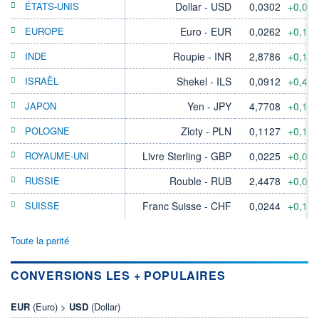
ÉTATS-UNIS
Dollar - USD
0,0302
+0,03
EUROPE
Euro - EUR
0,0262
+0,11
INDE
Roupie - INR
2,8786
+0,18
ISRAËL
Shekel - ILS
0,0912
+0,41
JAPON
Yen - JPY
4,7708
+0,11
POLOGNE
Zloty - PLN
0,1127
+0,14
ROYAUME-UNI
Livre Sterling - GBP
0,0225
+0,09
RUSSIE
Rouble - RUB
2,4478
+0,04
SUISSE
Franc Suisse - CHF
0,0244
+0,15
Toute la parité
CONVERSIONS LES + POPULAIRES
EUR
(Euro) >
USD
(Dollar)