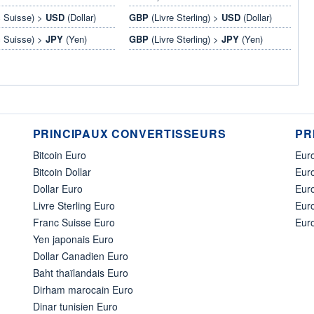
 Suisse) >
USD
(Dollar)
GBP
(Livre Sterling) >
USD
(Dollar)
 Suisse) >
JPY
(Yen)
GBP
(Livre Sterling) >
JPY
(Yen)
PRINCIPAUX CONVERTISSEURS
PR
Bitcoin Euro
Euro
Bitcoin Dollar
Euro
Dollar Euro
Eur
Livre Sterling Euro
Eur
Franc Suisse Euro
Eur
Yen japonais Euro
Dollar Canadien Euro
Baht thaïlandais Euro
Dirham marocain Euro
Dinar tunisien Euro