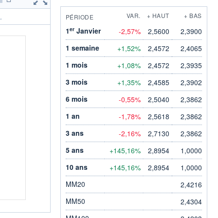
VAR.
+ HAUT
+ BAS
PÉRIODE
.
er
1
Janvier
-2,57%
2,5600
2,3900
1 semaine
+1,52%
2,4572
2,4065
1 mois
+1,08%
2,4572
2,3935
3 mois
+1,35%
2,4585
2,3902
6 mois
-0,55%
2,5040
2,3862
1 an
-1,78%
2,5618
2,3862
3 ans
-2,16%
2,7130
2,3862
5 ans
+145,16%
2,8954
1,0000
10 ans
+145,16%
2,8954
1,0000
MM20
2,4216
MM50
2,4304
MM100