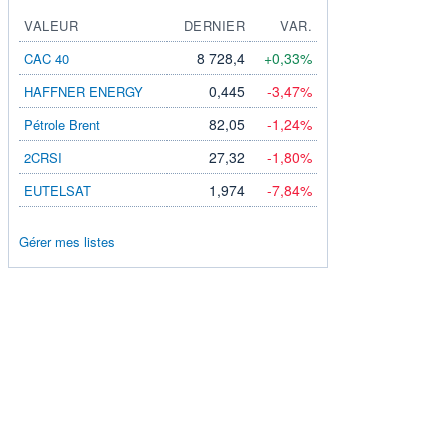
VALEUR
DERNIER
VAR.
8 728,4
+0,33%
CAC 40
0,445
-3,47%
HAFFNER ENERGY
82,05
-1,24%
Pétrole Brent
27,32
-1,80%
2CRSI
1,974
-7,84%
EUTELSAT
Gérer mes listes