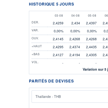
HISTORIQUE 5 JOURS
3 AUGUST
4 AUGUST
5 AUGUST
6
03-08
04-08
05-08
06
DER.
2,4259
2,434
2,4397
2,4
VAR.
0,00%
0,00%
0,00%
0,
OUV.
2,4145
2,4268
2,4268
2,4
+HAUT
2,4295
2,4374
2,4435
2,4
+BAS
2,4127
2,4194
2,4305
2,4
VOL.
-
-
-
Variation sur 5 
PARITÉS DE DEVISES
Thaïlande - THB