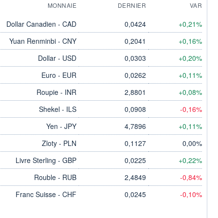
MONNAIE
DERNIER
VAR
Dollar Canadien - CAD
0,0424
+0,21%
Yuan Renminbi - CNY
0,2041
+0,16%
Dollar - USD
0,0303
+0,20%
Euro - EUR
0,0262
+0,11%
Roupie - INR
2,8801
+0,08%
Shekel - ILS
0,0908
-0,16%
Yen - JPY
4,7896
+0,11%
Zloty - PLN
0,1127
0,00%
Livre Sterling - GBP
0,0225
+0,22%
Rouble - RUB
2,4849
-0,84%
Franc Suisse - CHF
0,0245
-0,10%