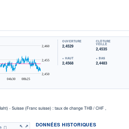
OUVERTURE
CLÔTURE
VEILLE
2,4529
2,460
2,4535
+ HAUT
+ BAS
2,455
2,4568
2,4483
2,450
04h30
08h25
Baht) - Suisse (Franc suisse) : taux de change THB / CHF ,
DONNÉES HISTORIQUES