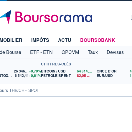
MOBILIER
IMPÔTS
ACTU
BOURSOBANK
 de Bourse
ETF - ETN
OPCVM
Taux
Devises
CHIFFRES-CLÉS
26 346,70
+0,79%
BITCOIN / USD
64 814,36
$US
ONCE D'OR
EURO STOXX 50
6 542,41
+0,61%
PÉTROLE BRENT
82,05
$US
EUR/USD
ours THB/CHF SPOT