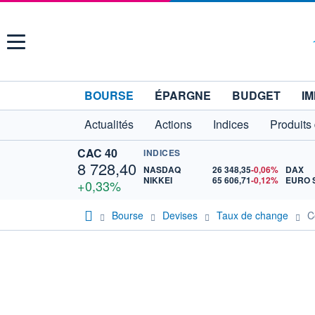
Menu
BOURSE
ÉPARGNE
BUDGET
IM
Actualités
Actions
Indices
Produits
CAC 40
INDICES
8 728,40
NASDAQ
26 348,35
-0,06%
DAX
NIKKEI
65 606,71
-0,12%
+0,33%
Bourse
Devises
Taux de change
C