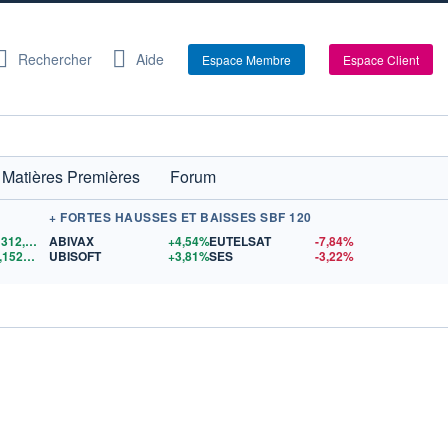
Rechercher
Aide
Espace Membre
Espace Client
Matières Premières
Forum
+ FORTES HAUSSES ET BAISSES SBF 120
4 312,90
$US
ABIVAX
+4,54%
EUTELSAT
-7,84%
1,1528
$US
UBISOFT
+3,81%
SES
-3,22%