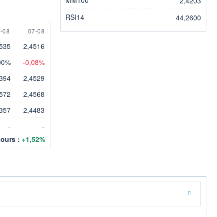
2,4203
RSI14
44,2600
 AUGUST
7 AUGUST
-08
07-08
535
2,4516
00%
-0,08%
394
2,4529
572
2,4568
357
2,4483
-
-
jours :
+1,52%