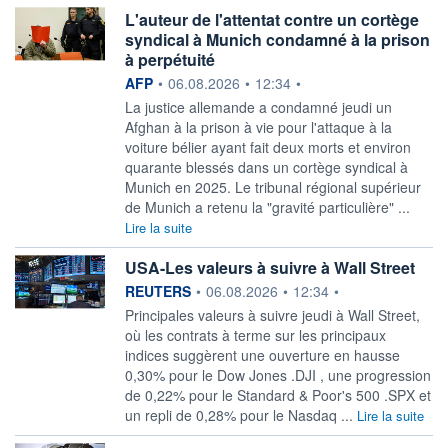
L'auteur de l'attentat contre un cortège
syndical à Munich condamné à la prison
à perpétuité
information fournie par
AFP
•
06.08.2026
•
12:34
•
La justice allemande a condamné jeudi un
Afghan à la prison à vie pour l'attaque à la
voiture bélier ayant fait deux morts et environ
quarante blessés dans un cortège syndical à
Munich en 2025. Le tribunal régional supérieur
de Munich a retenu la "gravité particulière" ...
Lire la suite
USA-Les valeurs à suivre à Wall Street
information fournie par
REUTERS
•
06.08.2026
•
12:34
•
Principales valeurs à suivre jeudi à Wall Street,
où les contrats à terme sur les principaux
indices suggèrent une ouverture en hausse
0,30% pour le Dow Jones .DJI , une progression
de 0,22% pour le Standard & Poor's 500 .SPX et
un repli de 0,28% pour le Nasdaq ...
Lire la suite