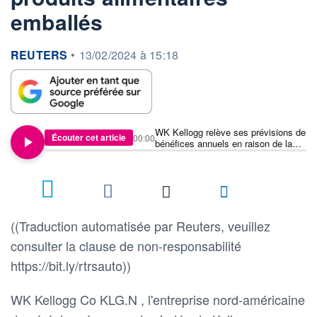
emballés
information fournie par
REUTERS
•
13/02/2024 à 15:18
WK Kellogg relève ses prévisions de
Écouter cet article
00:00
bénéfices annuels en raison de la
demande soutenue de ses produits
alimentaires emballés
((Traduction automatisée par Reuters, veuillez
consulter la clause de non-responsabilité
https://bit.ly/rtrsauto))
WK Kellogg Co KLG.N , l'entreprise nord-américaine