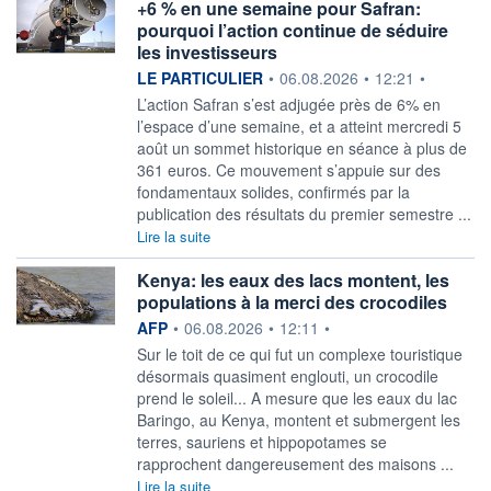
+6 % en une semaine pour Safran:
pourquoi l’action continue de séduire
les investisseurs
information fournie par
LE PARTICULIER
•
06.08.2026
•
12:21
•
L’action Safran s’est adjugée près de 6% en
l’espace d’une semaine, et a atteint mercredi 5
août un sommet historique en séance à plus de
361 euros. Ce mouvement s’appuie sur des
fondamentaux solides, confirmés par la
publication des résultats du premier semestre ...
Lire la suite
Kenya: les eaux des lacs montent, les
populations à la merci des crocodiles
information fournie par
AFP
•
06.08.2026
•
12:11
•
Sur le toit de ce qui fut un complexe touristique
désormais quasiment englouti, un crocodile
prend le soleil... A mesure que les eaux du lac
Baringo, au Kenya, montent et submergent les
terres, sauriens et hippopotames se
rapprochent dangereusement des maisons ...
Lire la suite