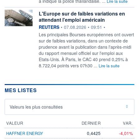
a indiqué la police thaïlandaise. ...
Lire la suite
L'Europe sur de faibles variations en
attendant l'emploi américain
information fournie par
REUTERS
•
07.08.2026
•
09:51
•
Les principales Bourses européennes ont ouvert
sur de faibles variations, ‌dans un contexte de
prudence avant la publication dans l'après-midi
du rapport mensuel officiel sur l'emploi aux
Etats-Unis. À Paris, le CAC 40 prend ​0,25% à
8.722,04 points vers 07h30 ...
Lire la suite
MES LISTES
Valeurs les plus consultées
VALEUR
DERNIER
VAR.
0,4425
-4,01%
HAFFNER ENERGY