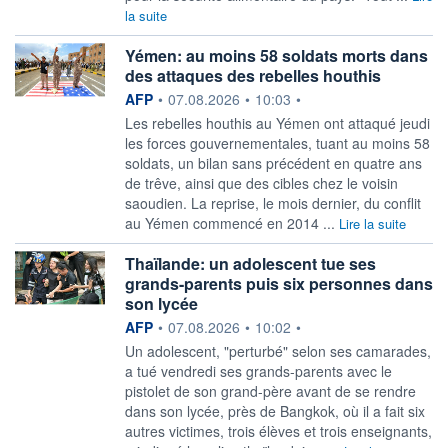
la suite
Yémen: au moins 58 soldats morts dans
des attaques des rebelles houthis
information fournie par
AFP
•
07.08.2026
•
10:03
•
Les rebelles houthis au Yémen ont attaqué jeudi
les forces gouvernementales, tuant au moins 58
soldats, un bilan sans précédent en quatre ans
de trêve, ainsi que des cibles chez le voisin
saoudien. La reprise, le mois dernier, du conflit
au Yémen commencé en 2014 ...
Lire la suite
Thaïlande: un adolescent tue ses
grands-parents puis six personnes dans
son lycée
information fournie par
AFP
•
07.08.2026
•
10:02
•
Un adolescent, "perturbé" selon ses camarades,
a tué vendredi ses grands-parents avec le
pistolet de son grand-père avant de se rendre
dans son lycée, près de Bangkok, où il a fait six
autres victimes, trois élèves et trois enseignants,