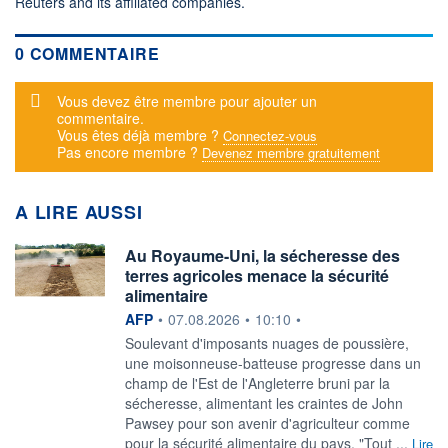
Reuters and its affiliated companies.
0 COMMENTAIRE
Message d'alerte
Vous devez être membre pour ajouter un
commentaire.
Vous êtes déjà membre ?
Connectez-vous
Pas encore membre ?
Devenez membre gratuitement
A LIRE AUSSI
Au Royaume-Uni, la sécheresse des
terres agricoles menace la sécurité
alimentaire
information fournie par
AFP
•
07.08.2026
•
10:10
•
Soulevant d'imposants nuages de poussière,
une moisonneuse-batteuse progresse dans un
champ de l'Est de l'Angleterre bruni par la
sécheresse, alimentant les craintes de John
Pawsey pour son avenir d'agriculteur comme
pour la sécurité alimentaire du pays. "Tout ...
Lire