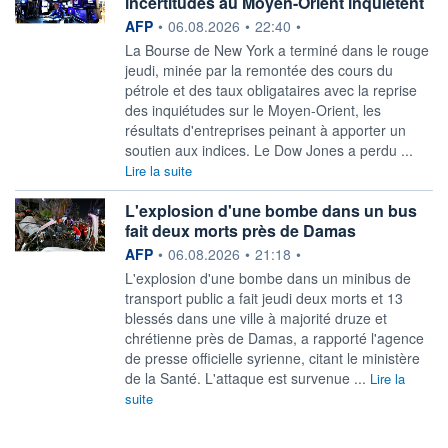
incertitudes au Moyen-Orient inquiètent
information fournie par
AFP
•
06.08.2026
•
22:40
•
La Bourse de New York a terminé dans le rouge
jeudi, minée par la remontée des cours du
pétrole et des taux obligataires avec la reprise
des inquiétudes sur le Moyen-Orient, les
résultats d'entreprises peinant à apporter un
soutien aux indices. Le Dow Jones a perdu ...
Lire la suite
L'explosion d'une bombe dans un bus
fait deux morts près de Damas
information fournie par
AFP
•
06.08.2026
•
21:18
•
L'explosion d'une bombe dans un minibus de
transport public a fait jeudi deux morts et 13
blessés dans une ville à majorité druze et
chrétienne près de Damas, a rapporté l'agence
de presse officielle syrienne, citant le ministère
de la Santé. L'attaque est survenue ...
Lire la
suite