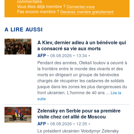
commentaire.
Vous êtes déjà membre ?
Connectez-vous
Pas encore membre ?
Devenez membre gratuitement
A LIRE AUSSI
A Kiev, dernier adieu à un bénévole qui
a consacré sa vie aux morts
information fournie par
AFP
•
08.08.2026
•
13:34
•
Pendant des années, Oleksiï Ioukov a oeuvré à
la frontière entre le monde des vivants et des
morts en dirigeant un groupe de bénévoles
chargés de récupérer les cadavres de soldats
jusque dans les zones les plus dangereuses du
front ukrainien. L'homme de 40 ans ...
Lire la
suite
Zelensky en Serbie pour sa première
visite chez cet allié de Moscou
information fournie par
AFP
•
08.08.2026
•
12:35
•
Le président ukrainien Volodymyr Zelensky