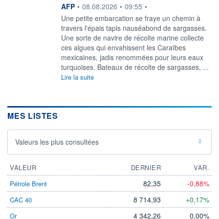
information fournie par
AFP
•
08.08.2026
•
09:55
•
Une petite embarcation se fraye un chemin à
travers l'épais tapis nauséabond de sargasses.
Une sorte de navire de récolte marine collecte
ces algues qui envahissent les Caraïbes
mexicaines, jadis renommées pour leurs eaux
turquoises. Bateaux de récolte de sargasses, ...
Lire la suite
MES LISTES
Valeurs les plus consultées
VALEUR
DERNIER
VAR.
82,35
-0,88%
Pétrole Brent
8 714,93
+0,17%
CAC 40
4 342,26
0,00%
Or