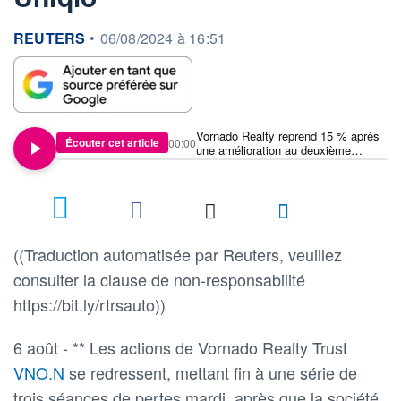
information fournie par
REUTERS
•
06/08/2024 à 16:51
Vornado Realty reprend 15 % après
Écouter cet article
00:00
une amélioration au deuxième
trimestre et la conclusion d'un
accord avec Uniqlo
((Traduction automatisée par Reuters, veuillez
consulter la clause de non-responsabilité
https://bit.ly/rtrsauto))
6 août - ** Les actions de Vornado Realty Trust
VNO.N
se redressent, mettant fin à une série de
trois séances de pertes mardi, après que la société