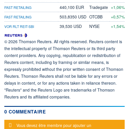
440,100 EUR
Tradegate
+1,06%
FAST RETAILING
503,8350 USD
OTCBB
+0,57%
FAST RETAILING
39,530 USD
NYSE
+1,54%
VOR RLT REIT-SBI
© 2026 Thomson Reuters. All rights reserved. Reuters content is
the intellectual property of Thomson Reuters or its third party
content providers. Any copying, republication or redistribution of
Reuters content, including by framing or similar means, is
expressly prohibited without the prior written consent of Thomson
Reuters. Thomson Reuters shall not be liable for any errors or
delays in content, or for any actions taken in reliance thereon.
"Reuters" and the Reuters Logo are trademarks of Thomson
Reuters and its affiliated companies.
0 COMMENTAIRE
Message d'alerte
Vous devez être membre pour ajouter un