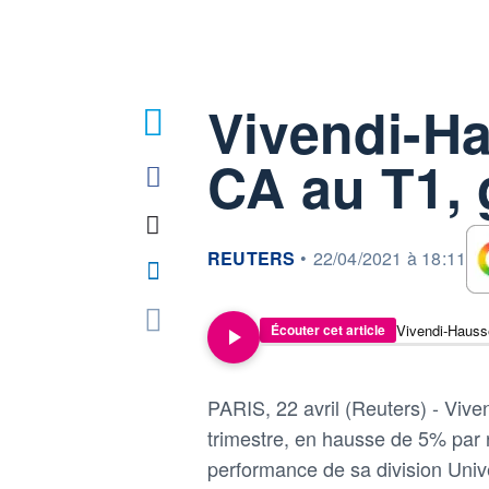
Vivendi-H
CA au T1, 
information fournie par
REUTERS
•
22/04/2021 à 18:11
Vivendi-Hauss
Écouter cet article
PARIS, 22 avril (Reuters) - Viven
trimestre, en hausse de 5% par r
performance de sa division Uni