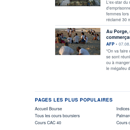
L'ex-star du
d'emprisonne
femmes lors 
réclamé 30 m
Au Porge, s
commerça
information f
AFP
•
07.08
"On va faire
se sont réuni
ou à manger
le mégafeu d
PAGES LES PLUS POPULAIRES
Accueil Bourse
Indices
Tous les cours boursiers
Palmar
Cours CAC 40
Cours d