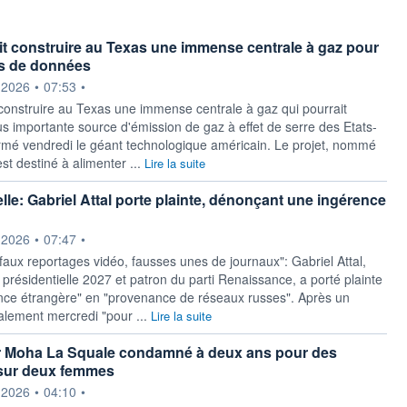
t construire au Texas une immense centrale à gaz pour
es de données
ournie par
.2026
•
07:53
•
construire au Texas une immense centrale à gaz qui pourrait
us importante source d'émission de gaz à effet de serre des Etats-
irmé vendredi le géant technologique américain. Le projet, nommé
t destiné à alimenter ...
Lire la suite
elle: Gabriel Attal porte plainte, dénonçant une ingérence
ournie par
.2026
•
07:47
•
faux reportages vidéo, fausses unes de journaux": Gabriel Attal,
 présidentielle 2027 et patron du parti Renaissance, a porté plainte
nce étrangère" en "provenance de réseaux russes". Après un
alement mercredi "pour ...
Lire la suite
r Moha La Squale condamné à deux ans pour des
 sur deux femmes
ournie par
.2026
•
04:10
•