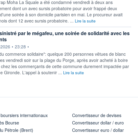
 rap Moha La Squale a été condamné vendredi à deux ans
ment dont un avec sursis probatoire pour avoir frappé deux
d'une soirée à son domicile parisien en mai. Le procureur avait
ois dont 12 avec sursis probatoire. ...
Lire la suite
inistré par le mégafeu, une soirée de solidarité avec les
nts
ournie par
.2026
•
23:28
•
 du commerce solidaire": quelque 200 personnes vêtues de blanc
es vendredi soir sur la plage du Porge, après avoir acheté à boire
 chez les commerçants de cette commune durement impactée par
e Gironde. L'appel à soutenir ...
Lire la suite
 boursiers internationaux
Convertisseur de devises
ès Bourse
Convertisseur dollar / euro
u Pétrole (Brent)
Convertisseur euro / dollar