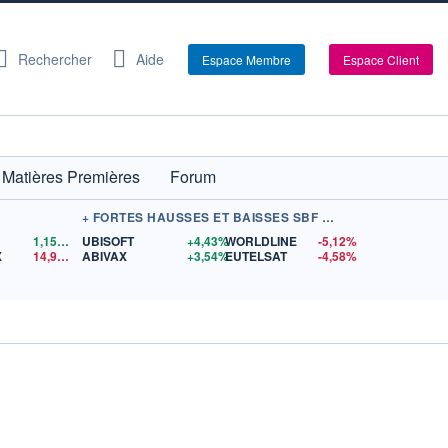
Rechercher
Aide
Espace Membre
Espace Client
Matières Premières
Forum
+ FORTES HAUSSES ET BAISSES SBF 120
1,1559
$US
UBISOFT
+4,43%
WORLDLINE
-5,12%
X
14,90
$US
ABIVAX
+3,54%
EUTELSAT
-4,58%