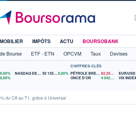
MOBILIER
IMPÔTS
ACTU
BOURSOBANK
 de Bourse
ETF - ETN
OPCVM
Taux
Devises
CHIFFRES-CLÉS
0
0,00%
NASDAQ DEC26
30 135,00
0,00%
PÉTROLE BRENT
82,35
$US
EUR/USD
5
0,00%
ONCE D'OR
4 342,26
$US
VIX INDE
% du CA au T1, grâce à Universal