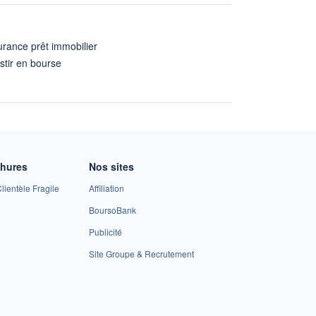
rance prêt immobilier
stir en bourse
A
chures
Nos sites
lientèle Fragile
Affiliation
BoursoBank
Publicité
Site Groupe & Recrutement