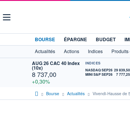
Menu
BOURSE
ÉPARGNE
BUDGET
IM
Actualités
Actions
Indices
Produits
AUG 26 CAC 40 Index
INDICES
(10x)
NASDAQ SEP26
29 839,5
8 737,00
MINI S&P SEP26
7 777,2
+0,30%
Bourse
Actualités
Vivendi-Hausse de 5