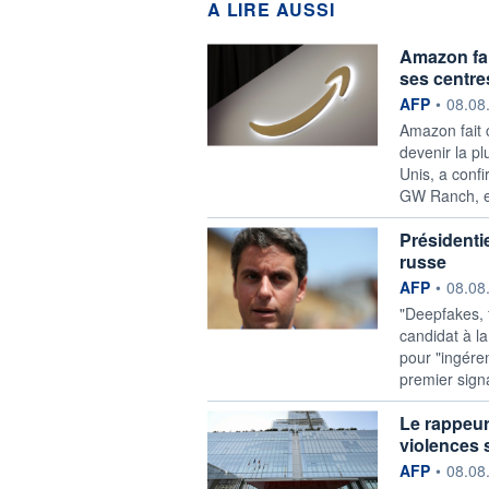
A LIRE AUSSI
Amazon fai
ses centr
information f
AFP
•
08.08
Amazon fait 
devenir la pl
Unis, a conf
GW Ranch, es
Présidenti
russe
information f
AFP
•
08.08
"Deepfakes, 
candidat à la
pour "ingére
premier sign
Le rappeu
violences
information f
AFP
•
08.08