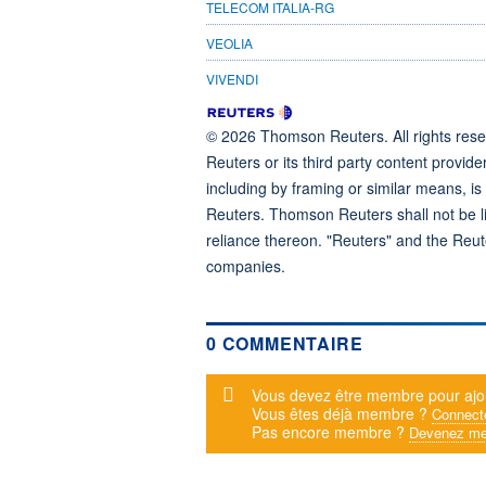
TELECOM ITALIA-RG
VEOLIA
VIVENDI
© 2026 Thomson Reuters. All rights reser
Reuters or its third party content provide
including by framing or similar means, is
Reuters. Thomson Reuters shall not be lia
reliance thereon. "Reuters" and the Reut
companies.
0 COMMENTAIRE
Message d'alerte
Vous devez être membre pour ajo
Vous êtes déjà membre ?
Connect
Pas encore membre ?
Devenez me