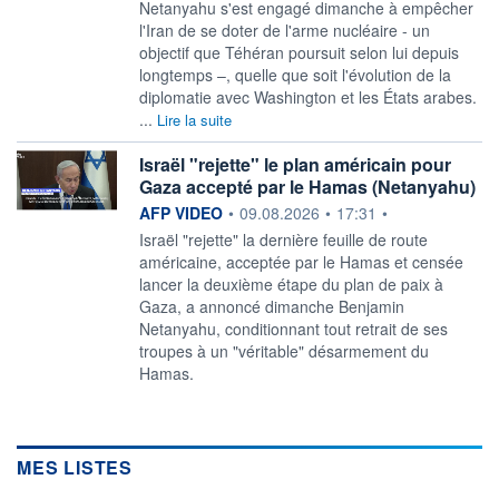
Netanyahu s'est engagé dimanche à empêcher
l'Iran de se doter de l'arme nucléaire - un
objectif que Téhéran poursuit selon lui depuis
longtemps –, quelle que soit l'évolution de la
diplomatie avec Washington et les États arabes.
...
Lire la suite
Israël "rejette" le plan américain pour
Gaza accepté par le Hamas (Netanyahu)
information fournie par
AFP VIDEO
•
09.08.2026
•
17:31
•
Israël "rejette" la dernière feuille de route
américaine, acceptée par le Hamas et censée
lancer la deuxième étape du plan de paix à
Gaza, a annoncé dimanche Benjamin
Netanyahu, conditionnant tout retrait de ses
troupes à un "véritable" désarmement du
Hamas.
MES LISTES