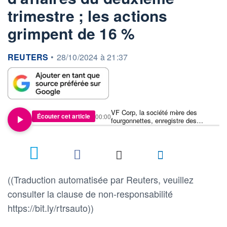
trimestre ; les actions
grimpent de 16 %
information fournie par
REUTERS
•
28/10/2024 à 21:37
VF Corp, la société mère des
Écouter cet article
00:00
fourgonnettes, enregistre des
bénéfices et dépasse les
estimations de chiffre d'affaires du
deuxième trimestre ; les actions
grimpent de 16 %
((Traduction automatisée par Reuters, veuillez
consulter la clause de non-responsabilité
https://bit.ly/rtrsauto))