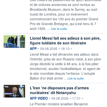
et de voitures anciennes se sont rendus au
Brooklands Museum, dans le Surrey, au sud-
ouest de Londres, pour un événement
commémorant les 100 ans du premier Grand
Prix de Grande-Bretagne, qui s’est tenu le 7
août 1926. ...
Lire la suite
Lionel Messi fait ses adieux à son père,
figure tutélaire de son itinéraire
information fournie par
AFP
•
09.08.2026
•
18:13
•
Lionel Messi a fait dimanche ses adieux dans
l'intimité, près de son Rosario natal, à son père
Jorge décédé la veille à 68 ans, à la fois pilier
émotionnel, soutien footballistique, et agent de
la star mondiale depuis l'enfance. L'octuple
Ballon d'or était arrivé ...
Lire la suite
L'Iran 'ne disposera pas d'armes
nucléaires' dit Netanyahu
information fournie par
AFP VIDEO
•
09.08.2026
•
17:31
•
Le Premier ministre israélien Benjamin