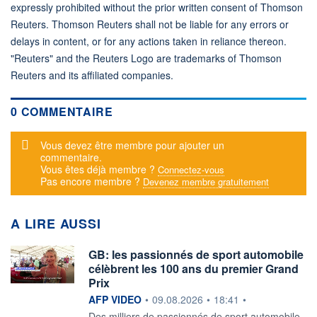
expressly prohibited without the prior written consent of Thomson
Reuters. Thomson Reuters shall not be liable for any errors or
delays in content, or for any actions taken in reliance thereon.
"Reuters" and the Reuters Logo are trademarks of Thomson
Reuters and its affiliated companies.
0 COMMENTAIRE
Message d'alerte
Vous devez être membre pour ajouter un
commentaire.
Vous êtes déjà membre ?
Connectez-vous
Pas encore membre ?
Devenez membre gratuitement
A LIRE AUSSI
GB: les passionnés de sport automobile
célèbrent les 100 ans du premier Grand
Prix
information fournie par
AFP VIDEO
•
09.08.2026
•
18:41
•
Des milliers de passionnés de sport automobile