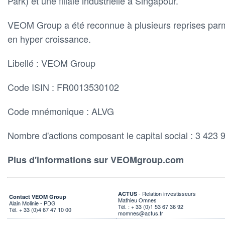
Park) et une filiale industrielle à Singapour.
VEOM Group a été reconnue à plusieurs reprises parm
en hyper croissance.
Libellé : VEOM Group
Code ISIN : FR0013530102
Code mnémonique : ALVG
Nombre d'actions composant le capital social : 3 423 
Plus d'informations sur VEOMgroup.com
- Relation investisseurs
ACTUS
Contact VEOM Group
Mathieu Omnes
Alain Molinie - PDG
Tél. : + 33 (0)1 53 67 36 92
Tél. + 33 (0)4 67 47 10 00
momnes@actus.fr