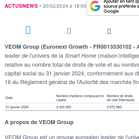
information fournie par
ACTUSNEWS
•
20/02/2024 à 18:00
VEOM Group (Euronext Growth - FR0013530102 -
leader de l'univers de la
(maison intellige
Smart Home
relative au nombre total de droits de vote et au nomb
capital social au 31 janvier 2024, conformément aux dis
16 du Règlement général de l'Autorité des marchés fin
Nombre d'actions composant le
Nombre de droits
Date
capital
de vote théoriques
31 janvier 2024
3 423 950
3 973 983
A propos de VEOM Group
VEOM Group est un groupe européen leader de l'univ