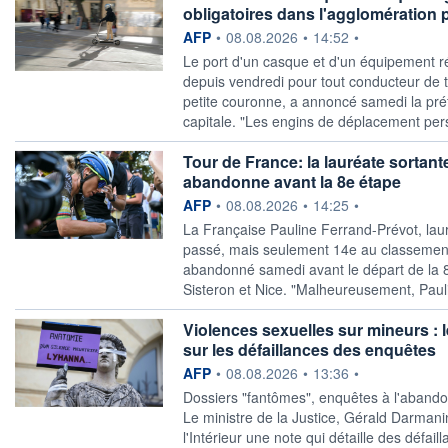
obligatoires dans l'agglomération 
information fournie par
AFP
•
08.08.2026
•
14:52
•
Le port d'un casque et d'un équipement rét
depuis vendredi pour tout conducteur de tr
petite couronne, a annoncé samedi la préf
capitale. "Les engins de déplacement per
Tour de France: la lauréate sortan
abandonne avant la 8e étape
information fournie par
AFP
•
08.08.2026
•
14:25
•
La Française Pauline Ferrand-Prévot, lau
passé, mais seulement 14e au classement 
abandonné samedi avant le départ de la 8
Sisteron et Nice. "Malheureusement, Pauli
Violences sexuelles sur mineurs :
sur les défaillances des enquêtes
information fournie par
AFP
•
08.08.2026
•
13:36
•
Dossiers "fantômes", enquêtes à l'abandon
Le ministre de la Justice, Gérald Darman
l'Intérieur une note qui détaille des défai