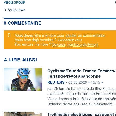
VEOM GROUP
© Actusnews.
0 COMMENTAIRE
Message d'alerte
Vous devez être membre pour ajouter un commentaire.
Vous êtes déjà membre ?
Connectez-vous
Pas encore membre ?
Devenez membre gratuitement
A LIRE AUSSI
Cyclisme/Tour de France Femmes-La
Ferrand-Prévot abandonne
information fournie par
REUTERS
•
08.08.2026
•
15:15
•
par Zhifan Liu La tenante du titre Paulin
avant la 8e étape du Tour de France Fe
Visma-Lease a bike, à la veille ​de l'arrivé
Rémoise de 34 ans, 14e au classement ..
Trottinettes électriques: casque et 